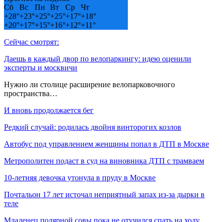
Сб
Вс
Пн
Вт
Ср
Чт
+
28°
+
23°
+
25°
+
25°
+
17°
+
18°
+
20°
+
17°
+
15°
+
16°
+
12°
+
11°
Сейчас смотрят:
Даешь в каждый двор по велопаркингу: идею оценили
эксперты и москвичи
Нужно ли столице расширение велопарковочного
пространства…
И вновь продолжается бег
Редкий случай: родилась двойня винторогих козлов
Автобус под управлением женщины попал в ДТП в Москве
Метрополитен подаст в суд на виновника ДТП с трамваем
10-летняя девочка утонула в пруду в Москве
Почтальон 17 лет источал неприятный запах из-за дырки в
теле
Младенец полярной совы пока не отучился спать на ходу