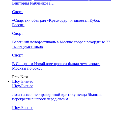
Виктория Рыбченкова…
Спорт
«Спартак» обыграл «Краснодар» и завоевал Кубок
России
Спорт
Весенний велофестиваль в Москве собрал рекордные 77
тысяч участников
Спорт
В Северном Измайлове прошел финал чемпионата
Москвы по боксу
Prev
Next
Шоу-Бизнес
Шоу-Бизнес
Лоза назвал неоправданной критику певца Shaman,
перекрестившегося перед своим…
Шоу-Бизнес