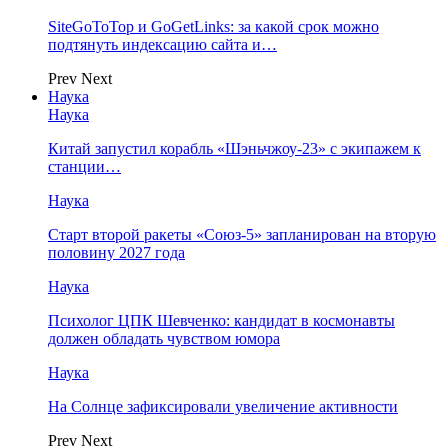
SiteGoToTop и GoGetLinks: за какой срок можно
подтянуть индексацию сайта и…
Prev
Next
Наука
Наука
Китай запустил корабль «Шэньчжоу-23» с экипажем к
станции…
Наука
Старт второй ракеты «Союз-5» запланирован на вторую
половину 2027 года
Наука
Психолог ЦПК Шевченко: кандидат в космонавты
должен обладать чувством юмора
Наука
На Солнце зафиксировали увеличение активности
Prev
Next