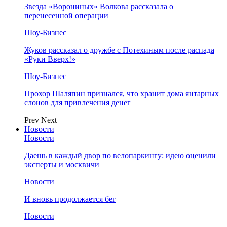
Звезда «Ворониных» Волкова рассказала о
перенесенной операции
Шоу-Бизнес
Жуков рассказал о дружбе с Потехиным после распада
«Руки Вверх!»
Шоу-Бизнес
Прохор Шаляпин признался, что хранит дома янтарных
слонов для привлечения денег
Prev
Next
Новости
Новости
Даешь в каждый двор по велопаркингу: идею оценили
эксперты и москвичи
Новости
И вновь продолжается бег
Новости