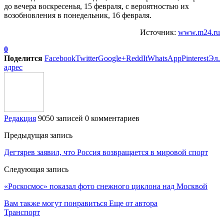
до вечера воскресенья, 15 февраля, с вероятностью их
возобновления в понедельник, 16 февраля.
Источник:
www.m24.ru
0
Поделится
Facebook
Twitter
Google+
ReddIt
WhatsApp
Pinterest
Эл.
адрес
Редакция
9050 записей
0 комментариев
Предыдущая запись
Дегтярев заявил, что Россия возвращается в мировой спорт
Следующая запись
«Роскосмос» показал фото снежного циклона над Москвой
Вам также могут понравиться
Еще от автора
Транспорт