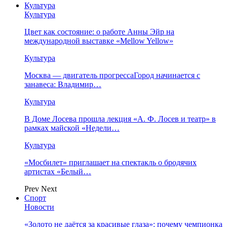
Культура
Культура
Цвет как состояние: о работе Анны Эйр на
международной выставке «Mellow Yellow»
Культура
Москва — двигатель прогрессаГород начинается с
занавеса: Владимир…
Культура
В Доме Лосева прошла лекция «А. Ф. Лосев и театр» в
рамках майской «Недели…
Культура
«Мосбилет» приглашает на спектакль о бродячих
артистах «Белый…
Prev
Next
Спорт
Новости
«Золото не даётся за красивые глаза»: почему чемпионка