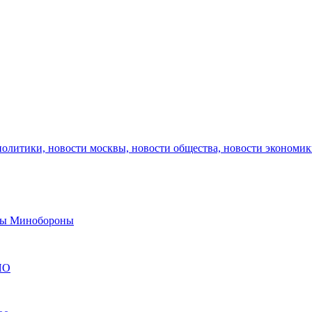
политики, новости москвы, новости общества, новости экономи
авы Минобороны
ЯО