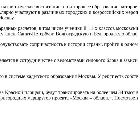
ко патриотическое воспитание, но и хорошее образование, которо
гулярно участвуют в различных городских и всероссийских меро
Москву.
парадных расчетов, в том числе ученики 8–11-х классов московс
уганск, Санкт-Петербург, Волгоградскую и Белгородскую области
очувствовать сопричастность к истории страны, пройти в одно
еляется в сотрудничестве с ведомствами силового блока в завис
сто в системе кадетского образования Москвы. У ребят есть со
на Красной площади, будут транслировать на более чем 34 тысяча
ригородных маршрутов проекта «Москва – область». Посмотреть п