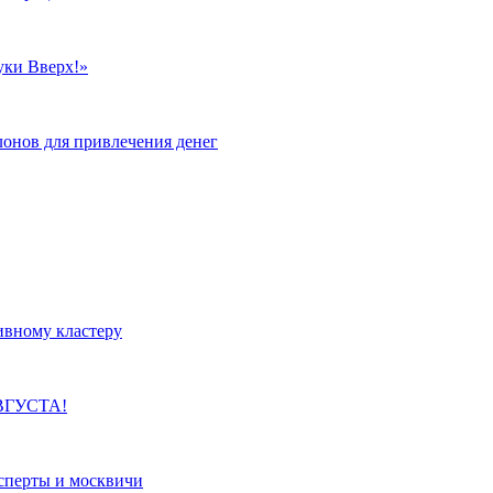
уки Вверх!»
лонов для привлечения денег
ивному кластеру
ВГУСТА!
сперты и москвичи