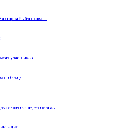
а Виктория Рыбченкова…
и
тысяч участников
ы по боксу
крестившегося перед своим…
 операции