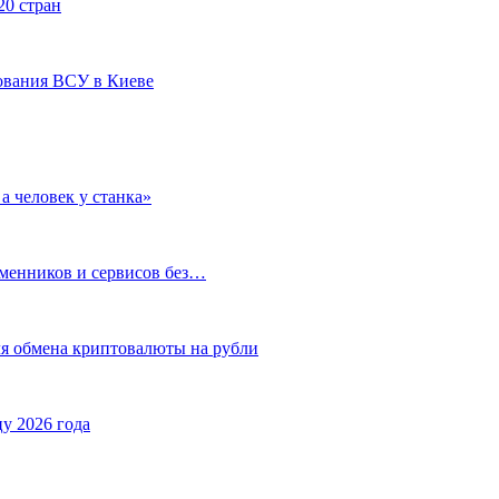
20 стран
ования ВСУ в Киеве
а человек у станка»
бменников и сервисов без…
ля обмена криптовалюты на рубли
у 2026 года