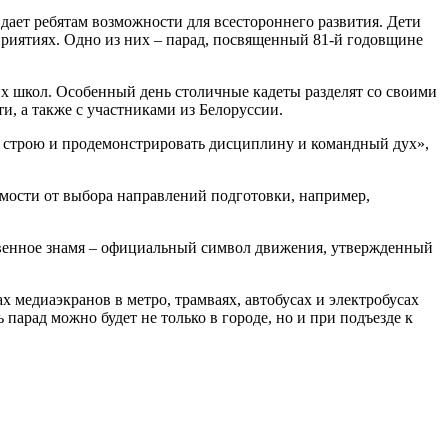
е дает ребятам возможности для всестороннего развития. Дети
приятиях. Одно из них – парад, посвященный 81-й годовщине
ких школ. Особенный день столичные кадеты разделят со своими
, а также с участниками из Белоруссии.
м строю и продемонстрировать дисциплину и командный дух»,
имости от выбора направлений подготовки, например,
бственное знамя – официальный символ движения, утвержденный
х медиаэкранов в метро, трамваях, автобусах и электробусах
арад можно будет не только в городе, но и при подъезде к