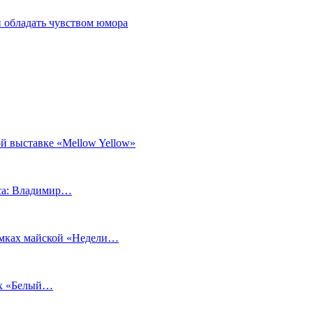
 обладать чувством юмора
й выставке «Mellow Yellow»
еса: Владимир…
рамках майской «Недели…
ах «Белый…