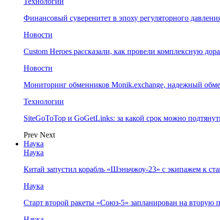
Технологии
Финансовый суверенитет в эпоху регуляторного давления
Новости
Custom Heroes рассказали, как провели комплексную дор
Новости
Мониторинг обменников Monik.exchange, надежный обм
Технологии
SiteGoToTop и GoGetLinks: за какой срок можно подтяну
Prev
Next
Наука
Наука
Китай запустил корабль «Шэньчжоу-23» с экипажем к с
Наука
Старт второй ракеты «Союз-5» запланирован на вторую 
Наука