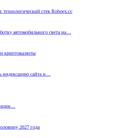
: технологический стек Roboex.cc
аботку автомобильного света на…
ен криптовалюты
ть индексацию сайта и…
танции…
половину 2027 года