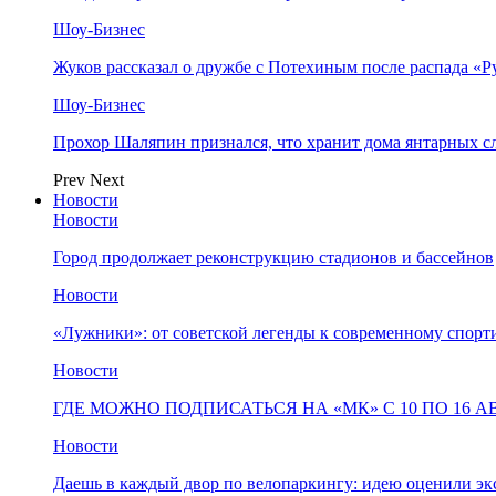
Шоу-Бизнес
Жуков рассказал о дружбе с Потехиным после распада «Р
Шоу-Бизнес
Прохор Шаляпин признался, что хранит дома янтарных с
Prev
Next
Новости
Новости
Город продолжает реконструкцию стадионов и бассейнов
Новости
«Лужники»: от советской легенды к современному спорт
Новости
ГДЕ МОЖНО ПОДПИСАТЬСЯ НА «МК» С 10 ПО 16 А
Новости
Даешь в каждый двор по велопаркингу: идею оценили эк