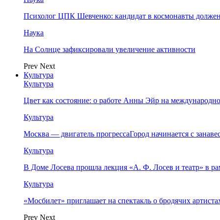
Психолог ЦПК Шевченко: кандидат в космонавты должен
Наука
На Солнце зафиксировали увеличение активности
Prev
Next
Культура
Культура
Цвет как состояние: о работе Анны Эйр на международно
Культура
Москва — двигатель прогрессаГород начинается с занав
Культура
В Доме Лосева прошла лекция «А. Ф. Лосев и театр» в 
Культура
«Мосбилет» приглашает на спектакль о бродячих артист
Prev
Next