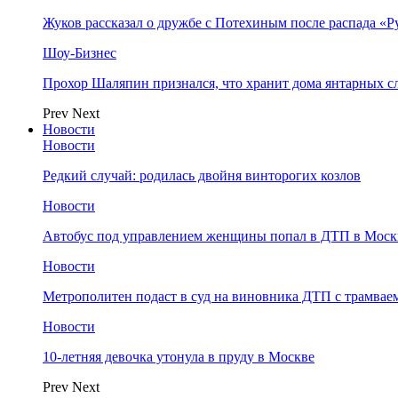
Жуков рассказал о дружбе с Потехиным после распада «Р
Шоу-Бизнес
Прохор Шаляпин признался, что хранит дома янтарных с
Prev
Next
Новости
Новости
Редкий случай: родилась двойня винторогих козлов
Новости
Автобус под управлением женщины попал в ДТП в Моск
Новости
Метрополитен подаст в суд на виновника ДТП с трамвае
Новости
10-летняя девочка утонула в пруду в Москве
Prev
Next