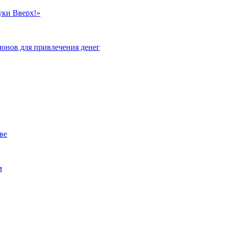
уки Вверх!»
лонов для привлечения денег
ве
м