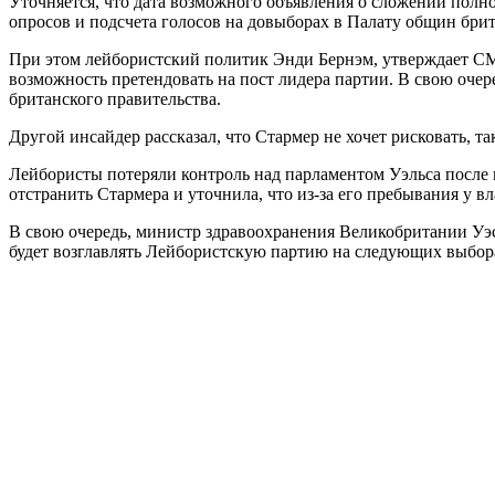
Уточняется, что дата возможного объявления о сложении полн
опросов и подсчета голосов на довыборах в Палату общин бри
При этом лейбористский политик Энди Бернэм, утверждает СМИ,
возможность претендовать на пост лидера партии. В свою оче
британского правительства.
Другой инсайдер рассказал, что Стармер не хочет рисковать,
Лейбористы потеряли контроль над парламентом Уэльса после 
отстранить Стармера и уточнила, что из-за его пребывания у 
В свою очередь, министр здравоохранения Великобритании Уэс 
будет возглавлять Лейбористскую партию на следующих выбор