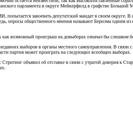
омочий остается неизвестной, так как высокопоставленные сора
танского парламента в округе Мейкерфилд в графстве Большой М
 попытается завоевать депутатский мандат в своем округе. В с
редь, опросы общественного мнения называют Бернэма одним из 
 так как возможный проигрыш на довыборах означал бы слишком 
недавних выборов в органы местного самоуправления. В связи с
власти партия может проиграть на следующих всеобщих выборах.
Стритинг объявил об отставке в связи с утратой доверия к Стар
ах.