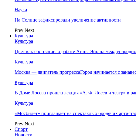
Наука
На Солнце зафиксировали увеличение активности
Prev
Next
Культура
Культура
Цвет как состояние: о работе Анны Эйр на международно
Культура
Москва — двигатель прогрессаГород начинается с занав
Культура
В Доме Лосева прошла лекция «А. Ф. Лосев и театр» в 
Культура
«Мосбилет» приглашает на спектакль о бродячих артист
Prev
Next
Спорт
Новости