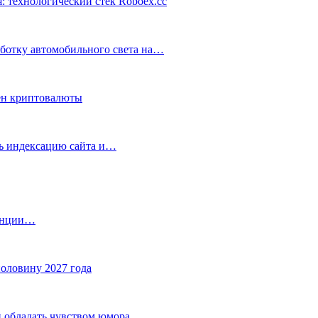
: технологический стек Roboex.cc
аботку автомобильного света на…
ен криптовалюты
ть индексацию сайта и…
танции…
половину 2027 года
 обладать чувством юмора