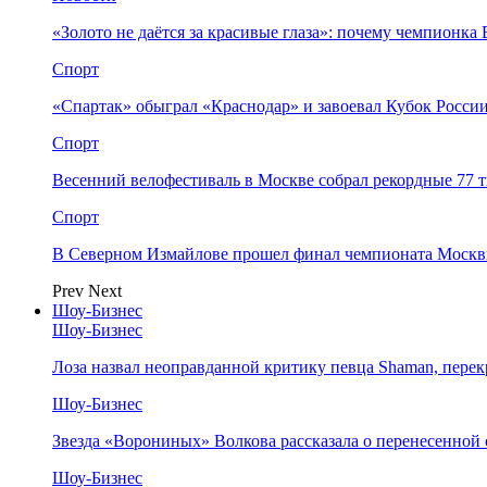
«Золото не даётся за красивые глаза»: почему чемпионк
Спорт
«Спартак» обыграл «Краснодар» и завоевал Кубок Росси
Спорт
Весенний велофестиваль в Москве собрал рекордные 77 
Спорт
В Северном Измайлове прошел финал чемпионата Москв
Prev
Next
Шоу-Бизнес
Шоу-Бизнес
Лоза назвал неоправданной критику певца Shaman, пере
Шоу-Бизнес
Звезда «Ворониных» Волкова рассказала о перенесенной
Шоу-Бизнес