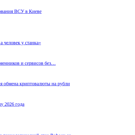
ования ВСУ в Киеве
а человек у станка»
бменников и сервисов без…
ля обмена криптовалюты на рубли
у 2026 года