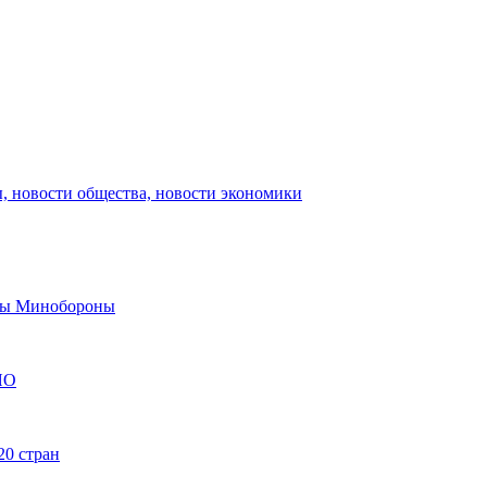
, новости общества, новости экономики
авы Минобороны
ЯО
20 стран