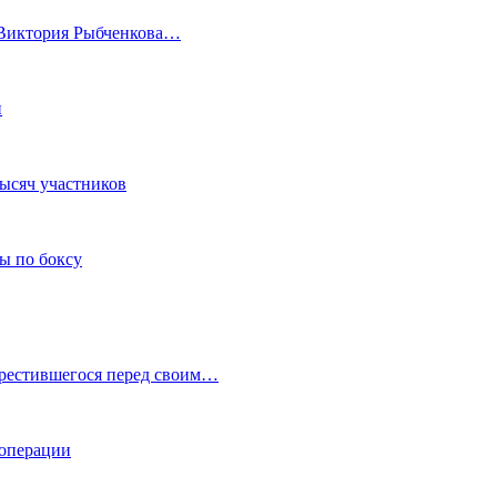
а Виктория Рыбченкова…
и
тысяч участников
ы по боксу
крестившегося перед своим…
 операции