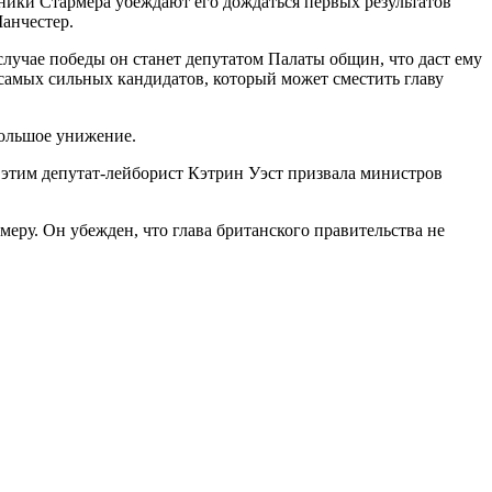
тники Стармера убеждают его дождаться первых результатов
анчестер.
лучае победы он станет депутатом Палаты общин, что даст ему
самых сильных кандидатов, который может сместить главу
большое унижение.
 этим депутат-лейборист Кэтрин Уэст призвала министров
меру. Он убежден, что глава британского правительства не