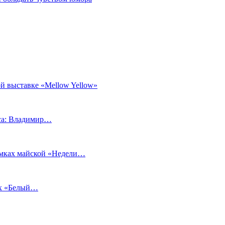
й выставке «Mellow Yellow»
еса: Владимир…
рамках майской «Недели…
ах «Белый…