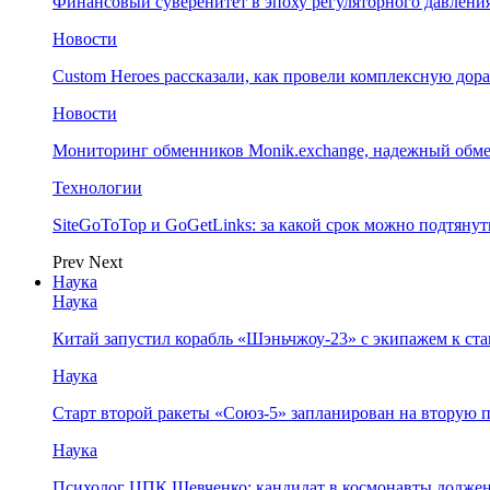
Финансовый суверенитет в эпоху регуляторного давления
Новости
Custom Heroes рассказали, как провели комплексную дор
Новости
Мониторинг обменников Monik.exchange, надежный обм
Технологии
SiteGoToTop и GoGetLinks: за какой срок можно подтяну
Prev
Next
Наука
Наука
Китай запустил корабль «Шэньчжоу-23» с экипажем к с
Наука
Старт второй ракеты «Союз-5» запланирован на вторую 
Наука
Психолог ЦПК Шевченко: кандидат в космонавты должен