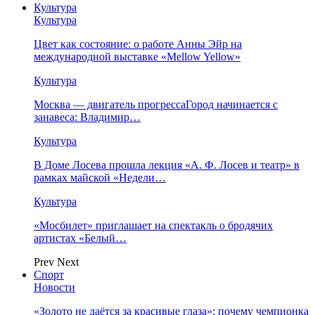
Культура
Культура
Цвет как состояние: о работе Анны Эйр на
международной выставке «Mellow Yellow»
Культура
Москва — двигатель прогрессаГород начинается с
занавеса: Владимир…
Культура
В Доме Лосева прошла лекция «А. Ф. Лосев и театр» в
рамках майской «Недели…
Культура
«Мосбилет» приглашает на спектакль о бродячих
артистах «Белый…
Prev
Next
Спорт
Новости
«Золото не даётся за красивые глаза»: почему чемпионка