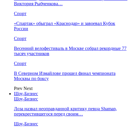
Виктория Рыбченкова…
Спорт
«Спартак» обыграл «Краснодар» и завоевал Кубок
России
Спорт
Весенний велофестиваль в Москве собрал рекордные 77
тысяч участников
Спорт
В Северном Измайлове прошел финал чемпионата
Москвы по боксу
Prev
Next
Шоу-Бизнес
Шоу-Бизнес
Лоза назвал неоправданной критику певца Shaman,
перекрестившегося перед своим…
Шоу-Бизнес