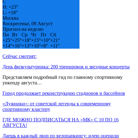
C
H:
+
23°
L:
+
18°
Москва
Воскресенье, 09 Август
Прогноз на неделю
Пн
Вт
Ср
Чт
Пт
Сб
+
25°
+
25°
+
18°
+
15°
+
10°
+
21°
+
14°
+
16°
+
13°
+
10°
+
8°
+
11°
Сейчас смотрят:
День физкультурника: 200 тренировок и звездные концерты
Представляем подробный гид по главному спортивному
уикенду августа…
Город продолжает реконструкцию стадионов и бассейнов
«Лужники»: от советской легенды к современному
спортивному кластеру
ГДЕ МОЖНО ПОДПИСАТЬСЯ НА «МК» С 10 ПО 16
АВГУСТА!
Даешь в каждый двор по велопаркингу: идею оценили