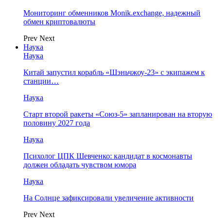
Мониторинг обменников Monik.exchange, надежный
обмен криптовалюты
Prev
Next
Наука
Наука
Китай запустил корабль «Шэньчжоу-23» с экипажем к
станции…
Наука
Старт второй ракеты «Союз-5» запланирован на вторую
половину 2027 года
Наука
Психолог ЦПК Шевченко: кандидат в космонавты
должен обладать чувством юмора
Наука
На Солнце зафиксировали увеличение активности
Prev
Next