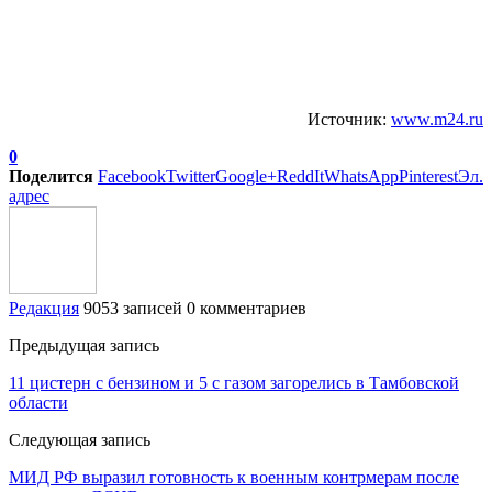
Источник:
www.m24.ru
0
Поделится
Facebook
Twitter
Google+
ReddIt
WhatsApp
Pinterest
Эл.
адрес
Редакция
9053 записей
0 комментариев
Предыдущая запись
11 цистерн с бензином и 5 с газом загорелись в Тамбовской
области
Следующая запись
МИД РФ выразил готовность к военным контрмерам после