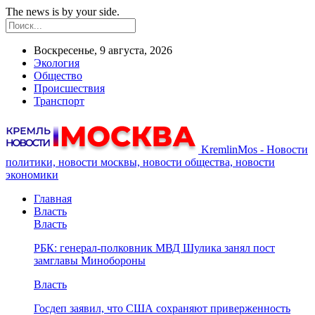
The news is by your side.
Воскресенье, 9 августа, 2026
Экология
Общество
Происшествия
Транспорт
KremlinMos - Новости
политики, новости москвы, новости общества, новости
экономики
Главная
Власть
Власть
РБК: генерал-полковник МВД Шулика занял пост
замглавы Минобороны
Власть
Госдеп заявил, что США сохраняют приверженность