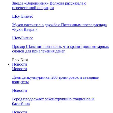
Звезда «Ворониных» Волкова рассказала о
перенесенной операции
Шоу-Бизнес
Жуков рассказал о дружбе с Потехиным после распада
«Руки Вверх!»
Шоу-Бизнес
Прохор Шаляпин признался, что хранит дома янтарных
слонов для привлечения денег
Prev
Next
Новости
Новости
День физкультурника: 200 тренировок и звездные
концерты
Новости
Город продолжает реконструкцию стадионов и
бассейнов
Новости