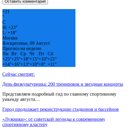
+
21
°
C
H:
+
23°
L:
+
18°
Москва
Воскресенье, 09 Август
Прогноз на неделю
Пн
Вт
Ср
Чт
Пт
Сб
+
25°
+
25°
+
18°
+
15°
+
10°
+
21°
+
14°
+
16°
+
13°
+
10°
+
8°
+
11°
Сейчас смотрят:
День физкультурника: 200 тренировок и звездные концерты
Представляем подробный гид по главному спортивному
уикенду августа…
Город продолжает реконструкцию стадионов и бассейнов
«Лужники»: от советской легенды к современному
спортивному кластеру