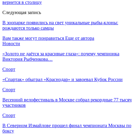
вернется в столицу
Следующая запись
В зоопарке появились на свет уникальные рыбы-клоны:
рождаются только самцы
Вам также могут понравиться
Еще от автора
Новости
«Золото не даётся за красивые глаза»: почему чемпионка
Виктория Рыбченкова…
Спорт
«Спартак» обыграл «Краснодар» и завоевал Кубок России
Спорт
Весенний велофестиваль в Москве собрал рекордные 77 тысяч
участников
Спорт
В Северном Измайлове прошел финал чемпионата Москвы по
боксу