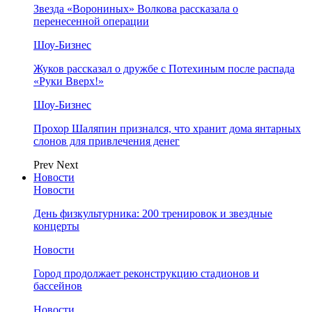
Звезда «Ворониных» Волкова рассказала о
перенесенной операции
Шоу-Бизнес
Жуков рассказал о дружбе с Потехиным после распада
«Руки Вверх!»
Шоу-Бизнес
Прохор Шаляпин признался, что хранит дома янтарных
слонов для привлечения денег
Prev
Next
Новости
Новости
День физкультурника: 200 тренировок и звездные
концерты
Новости
Город продолжает реконструкцию стадионов и
бассейнов
Новости