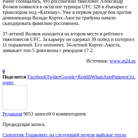
Ранее сообщалось, что российский тяжеловес Александр
Волков появился в октагоне турнира UFC 328 в Ньюарке с
триколором под «Катюшу». Уже в первом раунде боя против
доминиканца Вальдо Кортес-Акосты трибуны начали
скандировать фамилию россиянина.
37-летний Волков находится на втором месте в рейтинге
тяжеловесов UFC. За карьеру он одержал 39 побед и потерпел
11 поражений. Его оппонент, 34-летний Кортес-Акоста,
замыкает топ-5 дивизиона с рекордом 17-2.
Источник:
www.m24.ru
0
Поделится
Facebook
Twitter
Google+
ReddIt
WhatsApp
Pinterest
Эл.
адрес
Редакция
9053 записей
0 комментариев
Предыдущая запись
Синоптик Тишковец: на следующей неделе майское тепло