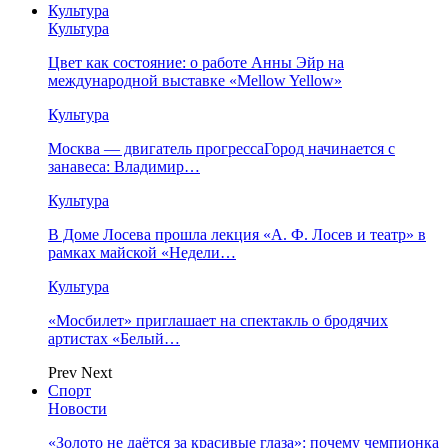
Культура
Культура
Цвет как состояние: о работе Анны Эйр на
международной выставке «Mellow Yellow»
Культура
Москва — двигатель прогрессаГород начинается с
занавеса: Владимир…
Культура
В Доме Лосева прошла лекция «А. Ф. Лосев и театр» в
рамках майской «Недели…
Культура
«Мосбилет» приглашает на спектакль о бродячих
артистах «Белый…
Prev
Next
Спорт
Новости
«Золото не даётся за красивые глаза»: почему чемпионка