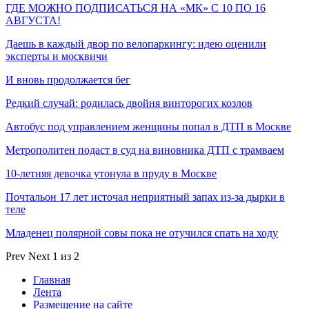
ГДЕ МОЖНО ПОДПИСАТЬСЯ НА «МК» С 10 ПО 16
АВГУСТА!
Даешь в каждый двор по велопаркингу: идею оценили
эксперты и москвичи
И вновь продолжается бег
Редкий случай: родилась двойня винторогих козлов
Автобус под управлением женщины попал в ДТП в Москве
Метрополитен подаст в суд на виновника ДТП с трамваем
10-летняя девочка утонула в пруду в Москве
Почтальон 17 лет источал неприятный запах из-за дырки в
теле
Младенец полярной совы пока не отучился спать на ходу
Prev
Next
1 из 2
Главная
Лента
Размещение на сайте