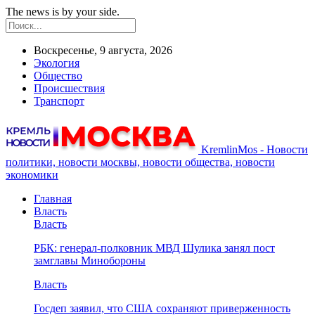
The news is by your side.
Воскресенье, 9 августа, 2026
Экология
Общество
Происшествия
Транспорт
KremlinMos - Новости
политики, новости москвы, новости общества, новости
экономики
Главная
Власть
Власть
РБК: генерал-полковник МВД Шулика занял пост
замглавы Минобороны
Власть
Госдеп заявил, что США сохраняют приверженность