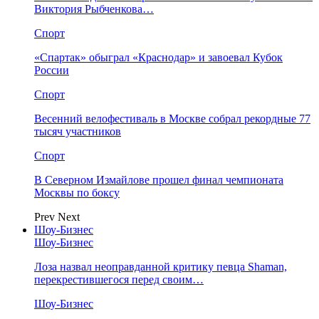
Виктория Рыбченкова…
Спорт
«Спартак» обыграл «Краснодар» и завоевал Кубок
России
Спорт
Весенний велофестиваль в Москве собрал рекордные 77
тысяч участников
Спорт
В Северном Измайлове прошел финал чемпионата
Москвы по боксу
Prev
Next
Шоу-Бизнес
Шоу-Бизнес
Лоза назвал неоправданной критику певца Shaman,
перекрестившегося перед своим…
Шоу-Бизнес