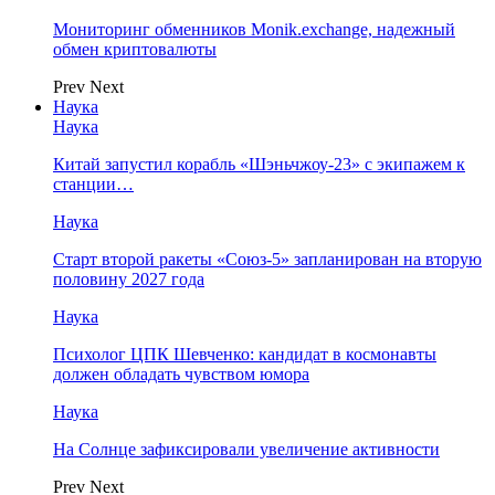
Мониторинг обменников Monik.exchange, надежный
обмен криптовалюты
Prev
Next
Наука
Наука
Китай запустил корабль «Шэньчжоу-23» с экипажем к
станции…
Наука
Старт второй ракеты «Союз-5» запланирован на вторую
половину 2027 года
Наука
Психолог ЦПК Шевченко: кандидат в космонавты
должен обладать чувством юмора
Наука
На Солнце зафиксировали увеличение активности
Prev
Next