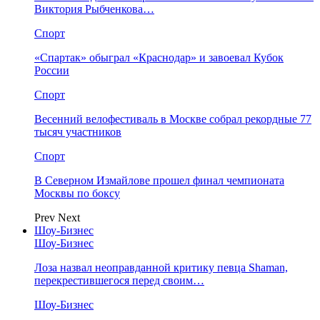
Виктория Рыбченкова…
Спорт
«Спартак» обыграл «Краснодар» и завоевал Кубок
России
Спорт
Весенний велофестиваль в Москве собрал рекордные 77
тысяч участников
Спорт
В Северном Измайлове прошел финал чемпионата
Москвы по боксу
Prev
Next
Шоу-Бизнес
Шоу-Бизнес
Лоза назвал неоправданной критику певца Shaman,
перекрестившегося перед своим…
Шоу-Бизнес