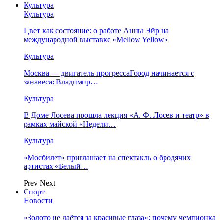
Культура
Культура
Цвет как состояние: о работе Анны Эйр на
международной выставке «Mellow Yellow»
Культура
Москва — двигатель прогрессаГород начинается с
занавеса: Владимир…
Культура
В Доме Лосева прошла лекция «А. Ф. Лосев и театр» в
рамках майской «Недели…
Культура
«Мосбилет» приглашает на спектакль о бродячих
артистах «Белый…
Prev
Next
Спорт
Новости
«Золото не даётся за красивые глаза»: почему чемпионка