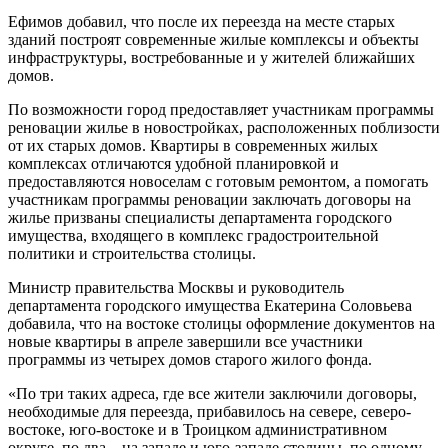
Ефимов добавил, что после их переезда на месте старых
зданий построят современные жилые комплексы и объекты
инфраструктуры, востребованные и у жителей ближайших
домов.
По возможности город предоставляет участникам программы
реновации жилье в новостройках, расположенных поблизости
от их старых домов. Квартиры в современных жилых
комплексах отличаются удобной планировкой и
предоставляются новоселам с готовым ремонтом, а помогать
участникам программы реновации заключать договоры на
жилье призваны специалисты департамента городского
имущества, входящего в комплекс градостроительной
политики и строительства столицы.
Министр правительства Москвы и руководитель
департамента городского имущества Екатерина Соловьева
добавила, что на востоке столицы оформление документов на
новые квартиры в апреле завершили все участники
программы из четырех домов старого жилого фонда.
«По три таких адреса, где все жители заключили договоры,
необходимые для переезда, прибавилось на севере, северо-
востоке, юго-востоке и в Троицком административном
округе, по два – на западе и юго-западе столицы, по одному –