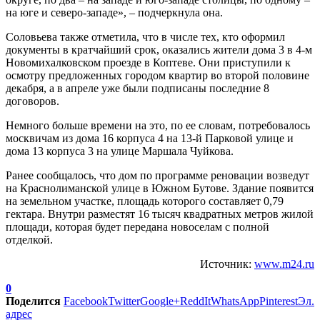
на юге и северо-западе», – подчеркнула она.
Соловьева также отметила, что в числе тех, кто оформил
документы в кратчайший срок, оказались жители дома 3 в 4-м
Новомихалковском проезде в Коптеве. Они приступили к
осмотру предложенных городом квартир во второй половине
декабря, а в апреле уже были подписаны последние 8
договоров.
Немного больше времени на это, по ее словам, потребовалось
москвичам из дома 16 корпуса 4 на 13-й Парковой улице и
дома 13 корпуса 3 на улице Маршала Чуйкова.
Ранее сообщалось, что дом по программе реновации возведут
на Краснолиманской улице в Южном Бутове. Здание появится
на земельном участке, площадь которого составляет 0,79
гектара. Внутри разместят 16 тысяч квадратных метров жилой
площади, которая будет передана новоселам с полной
отделкой.
Источник:
www.m24.ru
0
Поделится
Facebook
Twitter
Google+
ReddIt
WhatsApp
Pinterest
Эл.
адрес