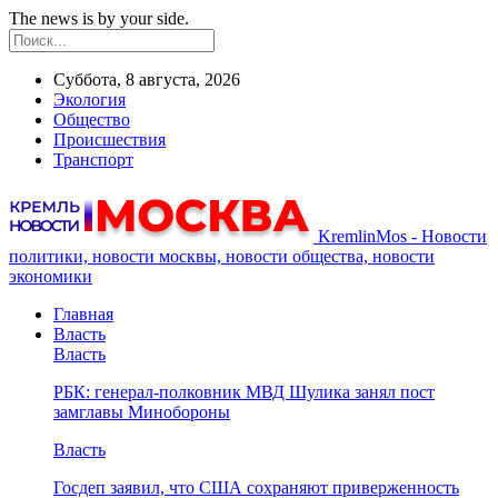
The news is by your side.
Суббота, 8 августа, 2026
Экология
Общество
Происшествия
Транспорт
KremlinMos - Новости
политики, новости москвы, новости общества, новости
экономики
Главная
Власть
Власть
РБК: генерал-полковник МВД Шулика занял пост
замглавы Минобороны
Власть
Госдеп заявил, что США сохраняют приверженность