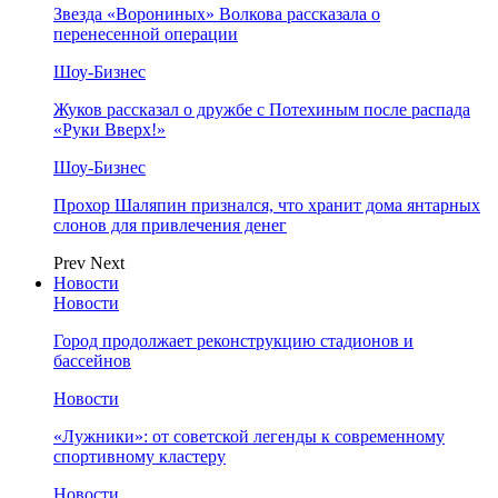
Звезда «Ворониных» Волкова рассказала о
перенесенной операции
Шоу-Бизнес
Жуков рассказал о дружбе с Потехиным после распада
«Руки Вверх!»
Шоу-Бизнес
Прохор Шаляпин признался, что хранит дома янтарных
слонов для привлечения денег
Prev
Next
Новости
Новости
Город продолжает реконструкцию стадионов и
бассейнов
Новости
«Лужники»: от советской легенды к современному
спортивному кластеру
Новости