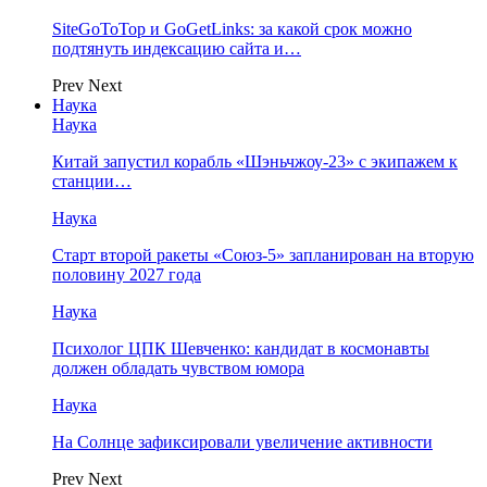
SiteGoToTop и GoGetLinks: за какой срок можно
подтянуть индексацию сайта и…
Prev
Next
Наука
Наука
Китай запустил корабль «Шэньчжоу-23» с экипажем к
станции…
Наука
Старт второй ракеты «Союз-5» запланирован на вторую
половину 2027 года
Наука
Психолог ЦПК Шевченко: кандидат в космонавты
должен обладать чувством юмора
Наука
На Солнце зафиксировали увеличение активности
Prev
Next