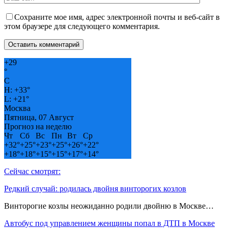
Сохраните мое имя, адрес электронной почты и веб-сайт в
этом браузере для следующего комментария.
+
29
°
C
H:
+
33°
L:
+
21°
Москва
Пятница, 07 Август
Прогноз на неделю
Чт
Сб
Вс
Пн
Вт
Ср
+
32°
+
25°
+
23°
+
25°
+
26°
+
22°
+
18°
+
18°
+
15°
+
15°
+
17°
+
14°
Сейчас смотрят:
Редкий случай: родилась двойня винторогих козлов
Винторогие козлы неожиданно родили двойню в Москве…
Автобус под управлением женщины попал в ДТП в Москве