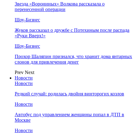
Звезда «Ворониных» Волкова рассказала о
перенесенной операции
Шоу-Бизнес
Жуков рассказал о дружбе с Потехиным после распада
«Руки Вверх!»
Шоу-Бизнес
Прохор Шаляпин признался, что хранит дома янтарных
слонов для привлечения денег
Prev
Next
Новости
Новости
Редкий случай: родилась двойня винторогих козлов
Новости
Автобус под управлением женщины попал в ДТП в
Москве
Новости