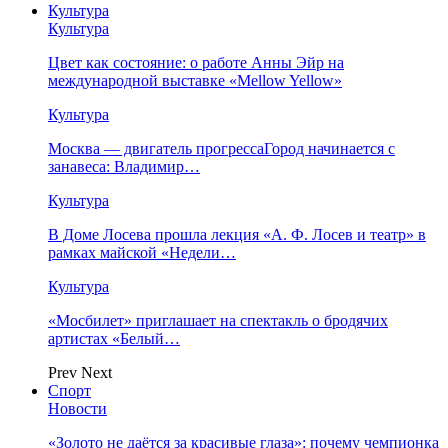
Культура
Культура
Цвет как состояние: о работе Анны Эйр на
международной выставке «Mellow Yellow»
Культура
Москва — двигатель прогрессаГород начинается с
занавеса: Владимир…
Культура
В Доме Лосева прошла лекция «А. Ф. Лосев и театр» в
рамках майской «Недели…
Культура
«Мосбилет» приглашает на спектакль о бродячих
артистах «Белый…
Prev
Next
Спорт
Новости
«Золото не даётся за красивые глаза»: почему чемпионка