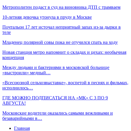
Метрополитен подаст в суд на виновника ДТП с трамваем
10-летняя девочка утонула в пруду в Москве
Почтальон 17 лет источал неприятный запах из-за дырки в
теле
Младенец полярной совы пока не отучился спать на ходу
Новая станция метро напомнит о складах и цехах: необычная
концепция
Между людьми и бактериями в московской больнице
«выстроили» медный…
«Всесоюзной сельхозвыставке», воспетой в песнях и фильмах,
исполнилось…
ГДЕ МОЖНО ПОДПИСАТЬСЯ НА «МК» С 3 ПО 9
АВГУСТА!
Московские водители оказались самыми вежливыми и
безаварийными в…
Главная