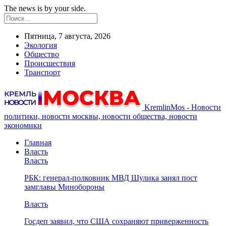
The news is by your side.
Пятница, 7 августа, 2026
Экология
Общество
Происшествия
Транспорт
KremlinMos - Новости
политики, новости москвы, новости общества, новости
экономики
Главная
Власть
Власть
РБК: генерал-полковник МВД Шулика занял пост
замглавы Минобороны
Власть
Госдеп заявил, что США сохраняют приверженность