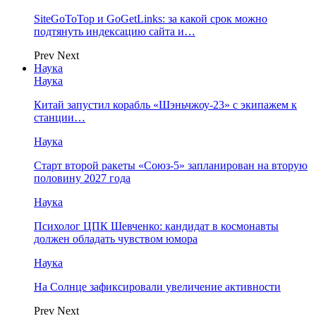
SiteGoToTop и GoGetLinks: за какой срок можно
подтянуть индексацию сайта и…
Prev
Next
Наука
Наука
Китай запустил корабль «Шэньчжоу-23» с экипажем к
станции…
Наука
Старт второй ракеты «Союз-5» запланирован на вторую
половину 2027 года
Наука
Психолог ЦПК Шевченко: кандидат в космонавты
должен обладать чувством юмора
Наука
На Солнце зафиксировали увеличение активности
Prev
Next