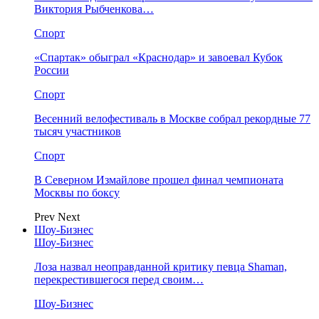
Виктория Рыбченкова…
Спорт
«Спартак» обыграл «Краснодар» и завоевал Кубок
России
Спорт
Весенний велофестиваль в Москве собрал рекордные 77
тысяч участников
Спорт
В Северном Измайлове прошел финал чемпионата
Москвы по боксу
Prev
Next
Шоу-Бизнес
Шоу-Бизнес
Лоза назвал неоправданной критику певца Shaman,
перекрестившегося перед своим…
Шоу-Бизнес