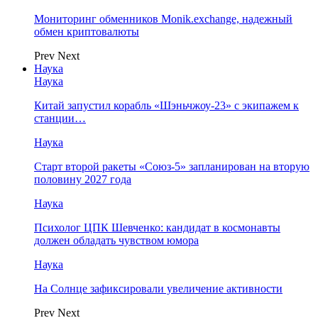
Мониторинг обменников Monik.exchange, надежный
обмен криптовалюты
Prev
Next
Наука
Наука
Китай запустил корабль «Шэньчжоу-23» с экипажем к
станции…
Наука
Старт второй ракеты «Союз-5» запланирован на вторую
половину 2027 года
Наука
Психолог ЦПК Шевченко: кандидат в космонавты
должен обладать чувством юмора
Наука
На Солнце зафиксировали увеличение активности
Prev
Next