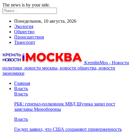
The news is by your side.
Понедельник, 10 августа, 2026
Экология
Общество
Происшествия
Транспорт
KremlinMos - Новости
политики, новости москвы, новости общества, новости
экономики
Главная
Власть
Власть
РБК: генерал-полковник МВД Шулика занял пост
замглавы Минобороны
Власть
Госдеп заявил, что США сохраняют приверженность