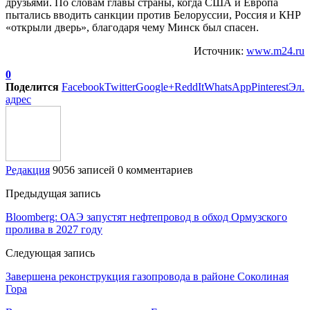
друзьями. По словам главы страны, когда США и Европа
пытались вводить санкции против Белоруссии, Россия и КНР
«открыли дверь», благодаря чему Минск был спасен.
Источник:
www.m24.ru
0
Поделится
Facebook
Twitter
Google+
ReddIt
WhatsApp
Pinterest
Эл.
адрес
Редакция
9056 записей
0 комментариев
Предыдущая запись
Bloomberg: ОАЭ запустят нефтепровод в обход Ормузского
пролива в 2027 году
Следующая запись
Завершена реконструкция газопровода в районе Соколиная
Гора