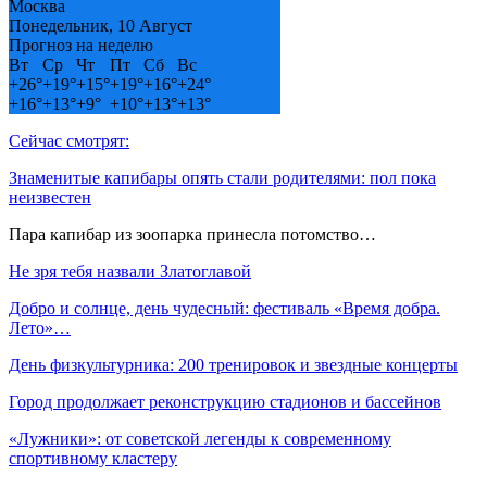
Москва
Понедельник, 10 Август
Прогноз на неделю
Вт
Ср
Чт
Пт
Сб
Вс
+
26°
+
19°
+
15°
+
19°
+
16°
+
24°
+
16°
+
13°
+
9°
+
10°
+
13°
+
13°
Сейчас смотрят:
Знаменитые капибары опять стали родителями: пол пока
неизвестен
Пара капибар из зоопарка принесла потомство…
Не зря тебя назвали Златоглавой
Добро и солнце, день чудесный: фестиваль «Время добра.
Лето»…
День физкультурника: 200 тренировок и звездные концерты
Город продолжает реконструкцию стадионов и бассейнов
«Лужники»: от советской легенды к современному
спортивному кластеру