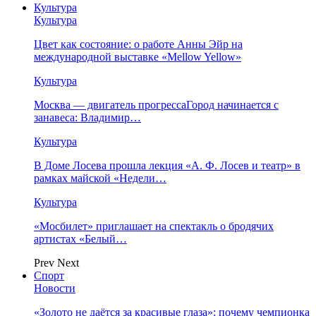
Культура
Культура
Цвет как состояние: о работе Анны Эйр на
международной выставке «Mellow Yellow»
Культура
Москва — двигатель прогрессаГород начинается с
занавеса: Владимир…
Культура
В Доме Лосева прошла лекция «А. Ф. Лосев и театр» в
рамках майской «Недели…
Культура
«Мосбилет» приглашает на спектакль о бродячих
артистах «Белый…
Prev
Next
Спорт
Новости
«Золото не даётся за красивые глаза»: почему чемпионка