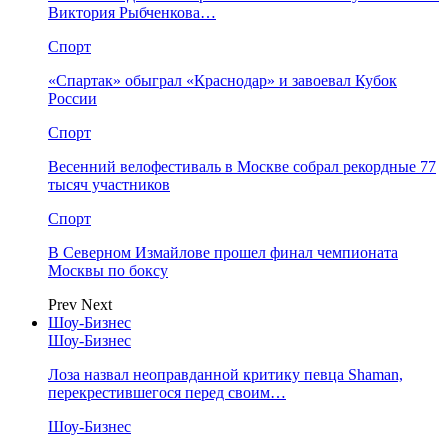
Виктория Рыбченкова…
Спорт
«Спартак» обыграл «Краснодар» и завоевал Кубок
России
Спорт
Весенний велофестиваль в Москве собрал рекордные 77
тысяч участников
Спорт
В Северном Измайлове прошел финал чемпионата
Москвы по боксу
Prev
Next
Шоу-Бизнес
Шоу-Бизнес
Лоза назвал неоправданной критику певца Shaman,
перекрестившегося перед своим…
Шоу-Бизнес