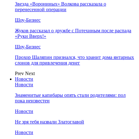
Звезда «Ворониных» Волкова рассказала о
перенесенной операции
Шоу-Бизнес
Жуков рассказал о дружбе с Потехиным после распада
«Руки Вверх!»
Шоу-Бизнес
Прохор Шаляпин признался, что хранит дома янтарных
слонов для привлечения денег
Prev
Next
Новости
Новости
Знаменитые капибары опять стали родителями: пол
пока неизвестен
Новости
Не зря тебя назвали Златоглавой
Новости