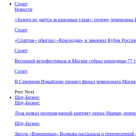
Спорт
Новости
«Золото не даётся за красивые глаза»: почему чемпионк
Спорт
«Спартак» обыграл «Краснодар» и завоевал Кубок Росси
Спорт
Весенний велофестиваль в Москве собрал рекордные 77 
Спорт
В Северном Измайлове прошел финал чемпионата Москв
Prev
Next
Шоу-Бизнес
Шоу-Бизнес
Лоза назвал неоправданной критику певца Shaman, пере
Шоу-Бизнес
Звезда «Ворониных» Волкова рассказала о перенесенной