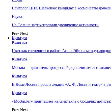
Психолог ЦПК Шевченко: кандидат в космонавты должен
Наука
На Солнце зафиксировали увеличение активности
Prev
Next
Культура
Культура
Цвет как состояние: о работе Анны Эйр на международно
Культура
Москва — двигатель прогрессаГород начинается с занав
Культура
В Доме Лосева прошла лекция «А. Ф. Лосев и театр» в 
Культура
«Мосбилет» приглашает на спектакль о бродячих артист
Prev
Next