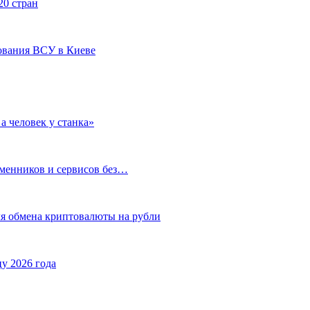
20 стран
ования ВСУ в Киеве
а человек у станка»
бменников и сервисов без…
ля обмена криптовалюты на рубли
у 2026 года