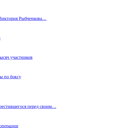
а Виктория Рыбченкова…
и
тысяч участников
ы по боксу
крестившегося перед своим…
 операции