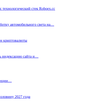
: технологический стек Roboex.cc
аботку автомобильного света на…
ен криптовалюты
ть индексацию сайта и…
танции…
половину 2027 года