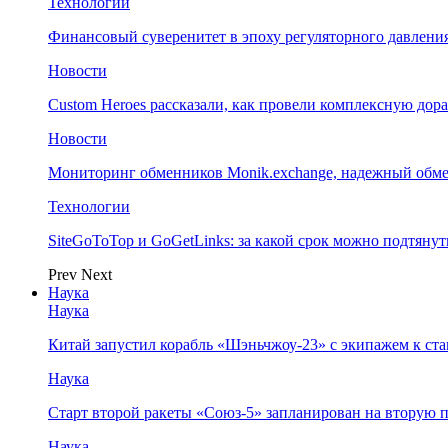
Технологии
Финансовый суверенитет в эпоху регуляторного давления
Новости
Custom Heroes рассказали, как провели комплексную дор
Новости
Мониторинг обменников Monik.exchange, надежный обм
Технологии
SiteGoToTop и GoGetLinks: за какой срок можно подтяну
Prev
Next
Наука
Наука
Китай запустил корабль «Шэньчжоу-23» с экипажем к с
Наука
Старт второй ракеты «Союз-5» запланирован на вторую 
Наука