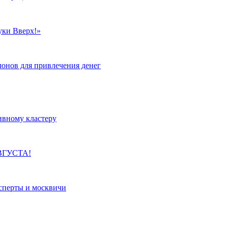
уки Вверх!»
лонов для привлечения денег
ивному кластеру
ВГУСТА!
сперты и москвичи