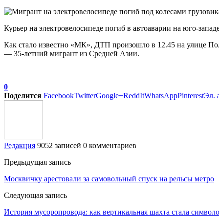
Курьер на электровелосипеде погиб в автоаварии на юго-запа
Как стало известно «МК», ДТП произошло в 12.45 на улице Пол
— 35-летний мигрант из Средней Азии.
0
Поделится
Facebook
Twitter
Google+
ReddIt
WhatsApp
Pinterest
Эл. 
Редакция
9052 записей
0 комментариев
Предыдущая запись
Москвичку арестовали за самовольный спуск на рельсы метро
Следующая запись
История мусоропровода: как вертикальная шахта стала символ