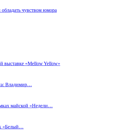
 обладать чувством юмора
й выставке «Mellow Yellow»
еса: Владимир…
рамках майской «Недели…
ах «Белый…