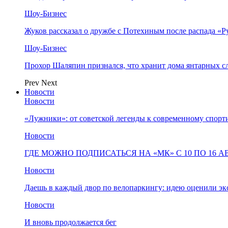
Шоу-Бизнес
Жуков рассказал о дружбе с Потехиным после распада «Р
Шоу-Бизнес
Прохор Шаляпин признался, что хранит дома янтарных с
Prev
Next
Новости
Новости
«Лужники»: от советской легенды к современному спорт
Новости
ГДЕ МОЖНО ПОДПИСАТЬСЯ НА «МК» С 10 ПО 16 А
Новости
Даешь в каждый двор по велопаркингу: идею оценили эк
Новости
И вновь продолжается бег