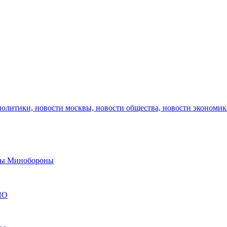
политики, новости москвы, новости общества, новости экономи
авы Минобороны
ЯО