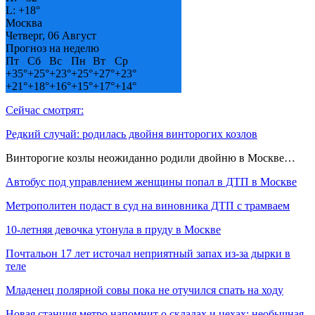
L:
+
18°
Москва
Четверг, 06 Август
Прогноз на неделю
Пт
Сб
Вс
Пн
Вт
Ср
+
35°
+
25°
+
23°
+
25°
+
27°
+
23°
+
21°
+
18°
+
16°
+
15°
+
17°
+
14°
Сейчас смотрят:
Редкий случай: родилась двойня винторогих козлов
Винторогие козлы неожиданно родили двойню в Москве…
Автобус под управлением женщины попал в ДТП в Москве
Метрополитен подаст в суд на виновника ДТП с трамваем
10-летняя девочка утонула в пруду в Москве
Почтальон 17 лет источал неприятный запах из-за дырки в
теле
Младенец полярной совы пока не отучился спать на ходу
Новая станция метро напомнит о складах и цехах: необычная