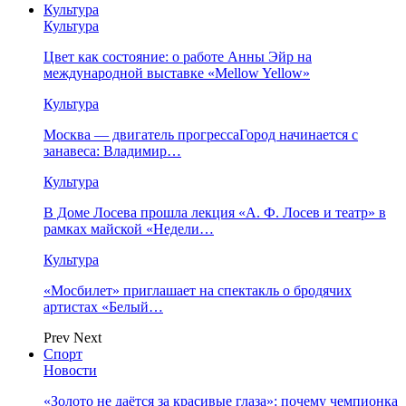
Культура
Культура
Цвет как состояние: о работе Анны Эйр на
международной выставке «Mellow Yellow»
Культура
Москва — двигатель прогрессаГород начинается с
занавеса: Владимир…
Культура
В Доме Лосева прошла лекция «А. Ф. Лосев и театр» в
рамках майской «Недели…
Культура
«Мосбилет» приглашает на спектакль о бродячих
артистах «Белый…
Prev
Next
Спорт
Новости
«Золото не даётся за красивые глаза»: почему чемпионка