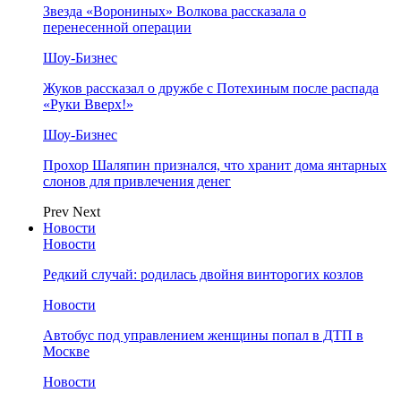
Звезда «Ворониных» Волкова рассказала о
перенесенной операции
Шоу-Бизнес
Жуков рассказал о дружбе с Потехиным после распада
«Руки Вверх!»
Шоу-Бизнес
Прохор Шаляпин признался, что хранит дома янтарных
слонов для привлечения денег
Prev
Next
Новости
Новости
Редкий случай: родилась двойня винторогих козлов
Новости
Автобус под управлением женщины попал в ДТП в
Москве
Новости