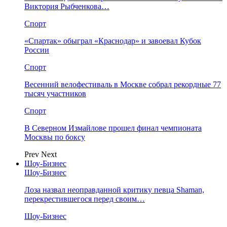
Виктория Рыбченкова…
Спорт
«Спартак» обыграл «Краснодар» и завоевал Кубок
России
Спорт
Весенний велофестиваль в Москве собрал рекордные 77
тысяч участников
Спорт
В Северном Измайлове прошел финал чемпионата
Москвы по боксу
Prev
Next
Шоу-Бизнес
Шоу-Бизнес
Лоза назвал неоправданной критику певца Shaman,
перекрестившегося перед своим…
Шоу-Бизнес