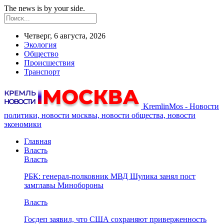
The news is by your side.
Четверг, 6 августа, 2026
Экология
Общество
Происшествия
Транспорт
KremlinMos - Новости
политики, новости москвы, новости общества, новости
экономики
Главная
Власть
Власть
РБК: генерал-полковник МВД Шулика занял пост
замглавы Минобороны
Власть
Госдеп заявил, что США сохраняют приверженность