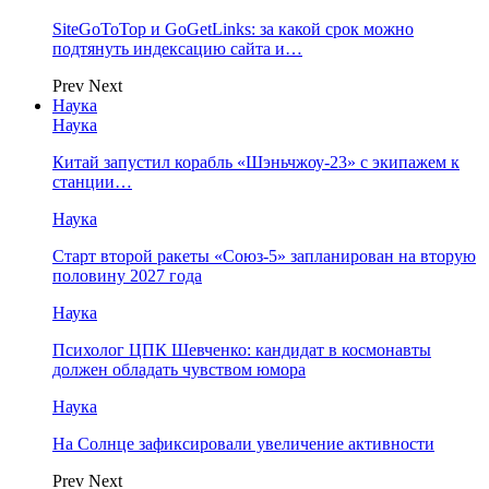
SiteGoToTop и GoGetLinks: за какой срок можно
подтянуть индексацию сайта и…
Prev
Next
Наука
Наука
Китай запустил корабль «Шэньчжоу-23» с экипажем к
станции…
Наука
Старт второй ракеты «Союз-5» запланирован на вторую
половину 2027 года
Наука
Психолог ЦПК Шевченко: кандидат в космонавты
должен обладать чувством юмора
Наука
На Солнце зафиксировали увеличение активности
Prev
Next