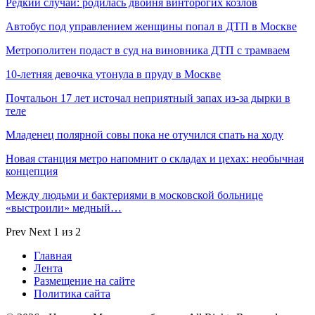
Редкий случай: родилась двойня винторогих козлов
Автобус под управлением женщины попал в ДТП в Москве
Метрополитен подаст в суд на виновника ДТП с трамваем
10-летняя девочка утонула в пруду в Москве
Почтальон 17 лет источал неприятный запах из-за дырки в
теле
Младенец полярной совы пока не отучился спать на ходу
Новая станция метро напомнит о складах и цехах: необычная
концепция
Между людьми и бактериями в московской больнице
«выстроили» медный…
Prev
Next
1 из 2
Главная
Лента
Размещение на сайте
Политика сайта