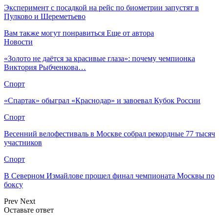
Эксперимент с посадкой на рейс по биометрии запустят в
Пулково и Шереметьево
Вам также могут понравиться
Еще от автора
Новости
«Золото не даётся за красивые глаза»: почему чемпионка
Виктория Рыбченкова…
Спорт
«Спартак» обыграл «Краснодар» и завоевал Кубок России
Спорт
Весенний велофестиваль в Москве собрал рекордные 77 тысяч
участников
Спорт
В Северном Измайлове прошел финал чемпионата Москвы по
боксу
Prev
Next
Оставьте ответ