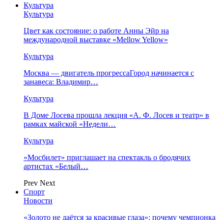
Культура
Культура
Цвет как состояние: о работе Анны Эйр на
международной выставке «Mellow Yellow»
Культура
Москва — двигатель прогрессаГород начинается с
занавеса: Владимир…
Культура
В Доме Лосева прошла лекция «А. Ф. Лосев и театр» в
рамках майской «Недели…
Культура
«Мосбилет» приглашает на спектакль о бродячих
артистах «Белый…
Prev
Next
Спорт
Новости
«Золото не даётся за красивые глаза»: почему чемпионка