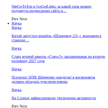
SiteGoToTop и GoGetLinks: за какой срок можно
подтянуть индексацию сайта и…
Prev
Next
Наука
Наука
Китай запустил корабль «Шэньчжоу-23» с экипажем к
станции…
Наука
Старт второй ракеты «Союз-5» запланирован на вторую
половину 2027 года
Наука
Психолог ЦПК Шевченко: кандидат в космонавты
должен обладать чувством юмора
Наука
На Солнце зафиксировали увеличение активности
Prev
Next