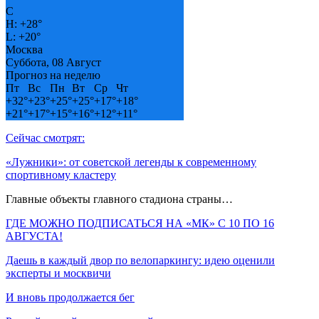
C
H:
+
28°
L:
+
20°
Москва
Суббота, 08 Август
Прогноз на неделю
Пт
Вс
Пн
Вт
Ср
Чт
+
32°
+
23°
+
25°
+
25°
+
17°
+
18°
+
21°
+
17°
+
15°
+
16°
+
12°
+
11°
Сейчас смотрят:
«Лужники»: от советской легенды к современному
спортивному кластеру
Главные объекты главного стадиона страны…
ГДЕ МОЖНО ПОДПИСАТЬСЯ НА «МК» С 10 ПО 16
АВГУСТА!
Даешь в каждый двор по велопаркингу: идею оценили
эксперты и москвичи
И вновь продолжается бег