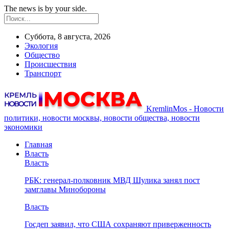
The news is by your side.
Суббота, 8 августа, 2026
Экология
Общество
Происшествия
Транспорт
KremlinMos - Новости
политики, новости москвы, новости общества, новости
экономики
Главная
Власть
Власть
РБК: генерал-полковник МВД Шулика занял пост
замглавы Минобороны
Власть
Госдеп заявил, что США сохраняют приверженность