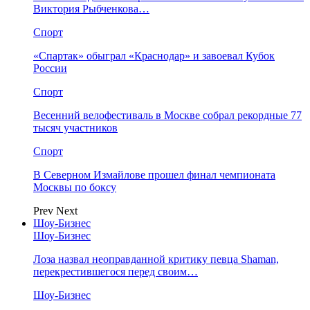
Виктория Рыбченкова…
Спорт
«Спартак» обыграл «Краснодар» и завоевал Кубок
России
Спорт
Весенний велофестиваль в Москве собрал рекордные 77
тысяч участников
Спорт
В Северном Измайлове прошел финал чемпионата
Москвы по боксу
Prev
Next
Шоу-Бизнес
Шоу-Бизнес
Лоза назвал неоправданной критику певца Shaman,
перекрестившегося перед своим…
Шоу-Бизнес