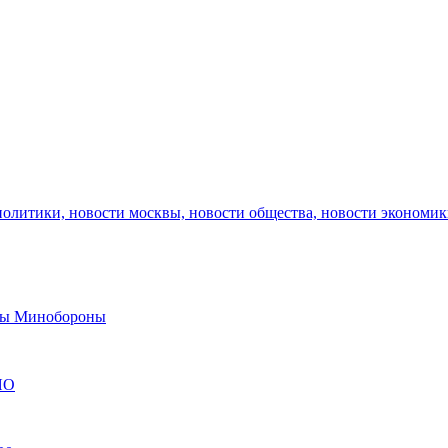
политики, новости москвы, новости общества, новости экономи
авы Минобороны
ЯО