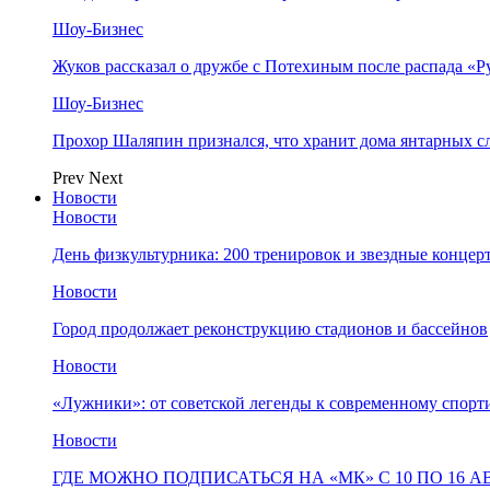
Шоу-Бизнес
Жуков рассказал о дружбе с Потехиным после распада «Р
Шоу-Бизнес
Прохор Шаляпин признался, что хранит дома янтарных с
Prev
Next
Новости
Новости
День физкультурника: 200 тренировок и звездные концер
Новости
Город продолжает реконструкцию стадионов и бассейнов
Новости
«Лужники»: от советской легенды к современному спорт
Новости
ГДЕ МОЖНО ПОДПИСАТЬСЯ НА «МК» С 10 ПО 16 А