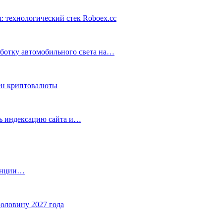
: технологический стек Roboex.cc
аботку автомобильного света на…
ен криптовалюты
ть индексацию сайта и…
танции…
половину 2027 года