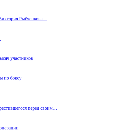
а Виктория Рыбченкова…
и
тысяч участников
ы по боксу
крестившегося перед своим…
 операции