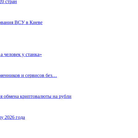
20 стран
ования ВСУ в Киеве
а человек у станка»
бменников и сервисов без…
ля обмена криптовалюты на рубли
у 2026 года