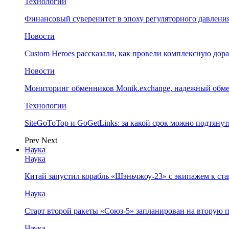
Технологии
Финансовый суверенитет в эпоху регуляторного давления
Новости
Custom Heroes рассказали, как провели комплексную дор
Новости
Мониторинг обменников Monik.exchange, надежный обм
Технологии
SiteGoToTop и GoGetLinks: за какой срок можно подтяну
Prev
Next
Наука
Наука
Китай запустил корабль «Шэньчжоу-23» с экипажем к с
Наука
Старт второй ракеты «Союз-5» запланирован на вторую 
Наука