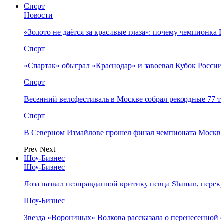
Спорт
Новости
«Золото не даётся за красивые глаза»: почему чемпионк
Спорт
«Спартак» обыграл «Краснодар» и завоевал Кубок Росси
Спорт
Весенний велофестиваль в Москве собрал рекордные 77 
Спорт
В Северном Измайлове прошел финал чемпионата Москв
Prev
Next
Шоу-Бизнес
Шоу-Бизнес
Лоза назвал неоправданной критику певца Shaman, пере
Шоу-Бизнес
Звезда «Ворониных» Волкова рассказала о перенесенной