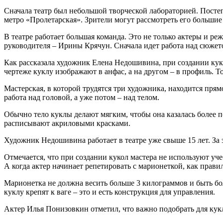
Сначала театр был небольшой творческой лабораторией. Постеп
метро «Пролетарская». Зрители могут рассмотреть его большие
В театре работает большая команда. Это не только актеры и р
руководителя – Ирины Крячун. Сначала идет работа над сюжето
Как рассказала художник Елена Недошивина, при создании кукл
чертеже куклу изображают в анфас, а на другом – в профиль. То
Мастерская, в которой трудятся три художника, находится прям
работа над головой, а уже потом – над телом.
Обычно тело куклы делают мягким, чтобы она казалась более п
расписывают акриловыми красками.
Художник Недошивина работает в театре уже свыше 15 лет. За эт
Отмечается, что при создании кукол мастера не используют уч
А когда актер начинает репетировать с марионеткой, как правил
Марионетка не должна весить больше 3 килограммов и быть бол
куклу крепят к ваге – это и есть конструкция для управления.
Актер Илья Понизовкин отметил, что важно подобрать для куклы