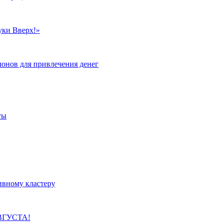
уки Вверх!»
лонов для привлечения денег
ты
ивному кластеру
ВГУСТА!