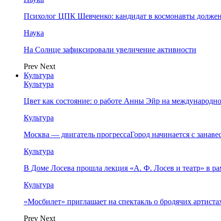
Психолог ЦПК Шевченко: кандидат в космонавты должен
Наука
На Солнце зафиксировали увеличение активности
Prev
Next
Культура
Культура
Цвет как состояние: о работе Анны Эйр на международно
Культура
Москва — двигатель прогрессаГород начинается с занав
Культура
В Доме Лосева прошла лекция «А. Ф. Лосев и театр» в 
Культура
«Мосбилет» приглашает на спектакль о бродячих артист
Prev
Next