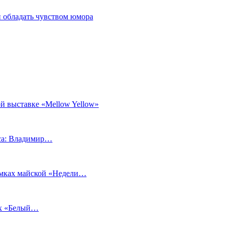
 обладать чувством юмора
й выставке «Mellow Yellow»
еса: Владимир…
рамках майской «Недели…
ах «Белый…