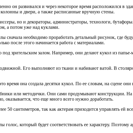
енно он развивался и через некоторое время расположился в зд
 колонны и двери, а также расписанные вручную стены.
ежиссеры, но и декораторы, администраторы, технологи, бутафор
м, а потом уже над куклами.
ы сначала необходимо проработать детальный рисунок, где буду
лько после этого начинается работа с материалами.
о под зрительским залом. Например, они делают кукол из папье-м
одвижной. Его выполняют из ткани и набивают ватой. В столярн
о время она создала десятки кукол. По ее словам, на сцене они 
ебники или методички. Они сами продумывают конструкции. На эт
о, оказывается, что еще много всего нужно доработать.
ее 50 сантиметров, так как актерам приходится управлять ей вс
 голос, который будет соответствовать ее характеру. Поэтому а