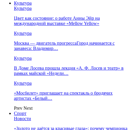
Культура
Культура
Цвет как состояние: о работе Анны Эйр на
международной выставке «Mellow Yellow»
Культура
Москва — двигатель прогрессаГород начинается с
занавеса: Владимир…
Культура
В Доме Лосева прошла лекция «А. Ф. Лосев и театр» в
рамках майской «Недели…
Культура
«Мосбилет» приглашает на спектакль о бродячих
артистах «Белый…
Prev
Next
Спорт
Новости
«Золото не даётся за красивые глаза»: почему чемпионка