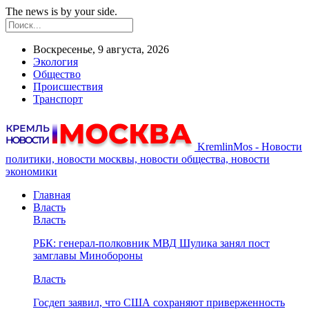
The news is by your side.
Воскресенье, 9 августа, 2026
Экология
Общество
Происшествия
Транспорт
KremlinMos - Новости
политики, новости москвы, новости общества, новости
экономики
Главная
Власть
Власть
РБК: генерал-полковник МВД Шулика занял пост
замглавы Минобороны
Власть
Госдеп заявил, что США сохраняют приверженность