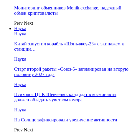
Мониторинг обменников Monik.exchange, надежный
обмен криптовалюты
Prev
Next
Наука
Наука
Китай запустил корабль «Шэньчжоу-23» с экипажем к
станции…
Наука
Старт второй ракеты «Союз-5» запланирован на вторую
половину 2027 года
Наука
Психолог ЦПК Шевченко: кандидат в космонавты
должен обладать чувством юмора
Наука
На Солнце зафиксировали увеличение активности
Prev
Next