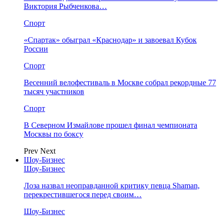
Виктория Рыбченкова…
Спорт
«Спартак» обыграл «Краснодар» и завоевал Кубок
России
Спорт
Весенний велофестиваль в Москве собрал рекордные 77
тысяч участников
Спорт
В Северном Измайлове прошел финал чемпионата
Москвы по боксу
Prev
Next
Шоу-Бизнес
Шоу-Бизнес
Лоза назвал неоправданной критику певца Shaman,
перекрестившегося перед своим…
Шоу-Бизнес