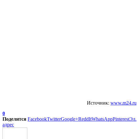
Источник:
www.m24.ru
0
Поделится
Facebook
Twitter
Google+
ReddIt
WhatsApp
Pinterest
Эл.
адрес