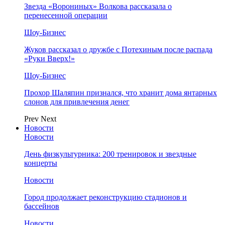
Звезда «Ворониных» Волкова рассказала о
перенесенной операции
Шоу-Бизнес
Жуков рассказал о дружбе с Потехиным после распада
«Руки Вверх!»
Шоу-Бизнес
Прохор Шаляпин признался, что хранит дома янтарных
слонов для привлечения денег
Prev
Next
Новости
Новости
День физкультурника: 200 тренировок и звездные
концерты
Новости
Город продолжает реконструкцию стадионов и
бассейнов
Новости