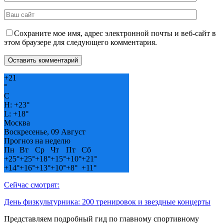
Сохраните мое имя, адрес электронной почты и веб-сайт в
этом браузере для следующего комментария.
+
21
°
C
H:
+
23°
L:
+
18°
Москва
Воскресенье, 09 Август
Прогноз на неделю
Пн
Вт
Ср
Чт
Пт
Сб
+
25°
+
25°
+
18°
+
15°
+
10°
+
21°
+
14°
+
16°
+
13°
+
10°
+
8°
+
11°
Сейчас смотрят:
День физкультурника: 200 тренировок и звездные концерты
Представляем подробный гид по главному спортивному