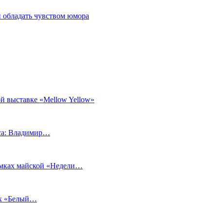
 обладать чувством юмора
й выставке «Mellow Yellow»
еса: Владимир…
рамках майской «Недели…
ах «Белый…