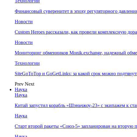
Технологии
Финансовый суверенитет в эпоху регуляторного давления
Новости
Custom Heroes рассказали, как провели комплексную дор
Новости
Мониторинг обменников Monik.exchange, надежный обм
Технологии
SiteGoToTop и GoGetLinks: за какой срок можно подтяну
Prev
Next
Наука
Наука
Китай запустил корабль «Шэньчжоу-23» с экипажем к с
Наука
Старт второй ракеты «Союз-5» запланирован на вторую 
Наука