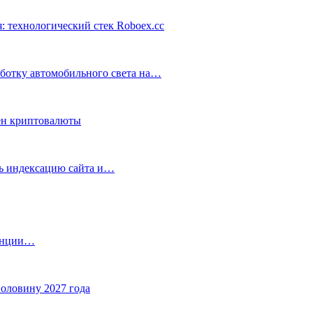
: технологический стек Roboex.cc
аботку автомобильного света на…
ен криптовалюты
ть индексацию сайта и…
танции…
половину 2027 года