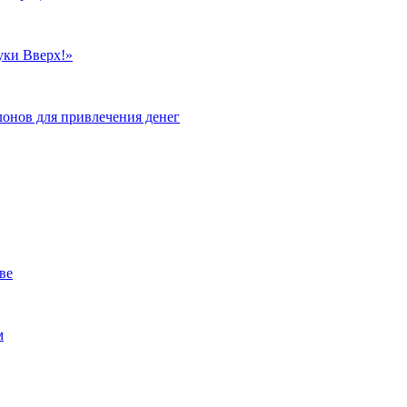
уки Вверх!»
лонов для привлечения денег
ве
м