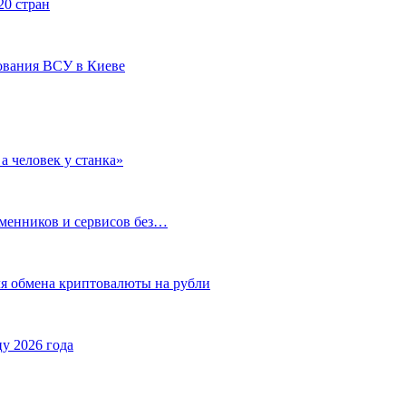
20 стран
ования ВСУ в Киеве
а человек у станка»
бменников и сервисов без…
ля обмена криптовалюты на рубли
у 2026 года