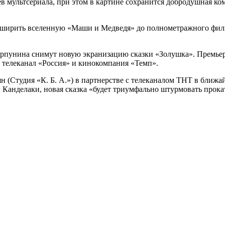
ев мультсериала, при этом в картине сохранится добродушная ко
расширить вселенную «Маши и Медведя» до полнометражного фил
рпунина снимут новую экранизацию сказки «Золушка». Премьера
e, телеканал «Россия» и кинокомпания «Темп».
н (Студия «К. Б. А.») в партнерстве с телеканалом ТНТ в ближ
Канделаки, новая сказка «будет триумфально штурмовать прока