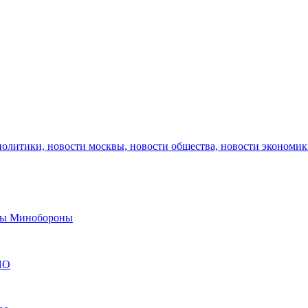
политики, новости москвы, новости общества, новости экономи
авы Минобороны
ЯО