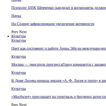
Психолог ЦПК Шевченко: кандидат в космонавты должен
Наука
На Солнце зафиксировали увеличение активности
Prev
Next
Культура
Культура
Цвет как состояние: о работе Анны Эйр на международно
Культура
Москва — двигатель прогрессаГород начинается с занав
Культура
В Доме Лосева прошла лекция «А. Ф. Лосев и театр» в 
Культура
«Мосбилет» приглашает на спектакль о бродячих артист
Prev
Next