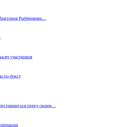
а Виктория Рыбченкова…
и
тысяч участников
ы по боксу
крестившегося перед своим…
 операции