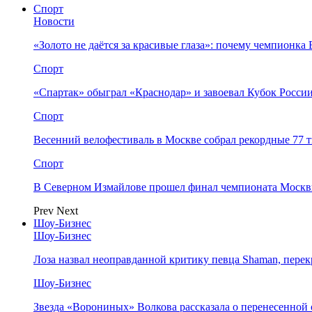
Спорт
Новости
«Золото не даётся за красивые глаза»: почему чемпионк
Спорт
«Спартак» обыграл «Краснодар» и завоевал Кубок Росси
Спорт
Весенний велофестиваль в Москве собрал рекордные 77 
Спорт
В Северном Измайлове прошел финал чемпионата Москв
Prev
Next
Шоу-Бизнес
Шоу-Бизнес
Лоза назвал неоправданной критику певца Shaman, пере
Шоу-Бизнес
Звезда «Ворониных» Волкова рассказала о перенесенной