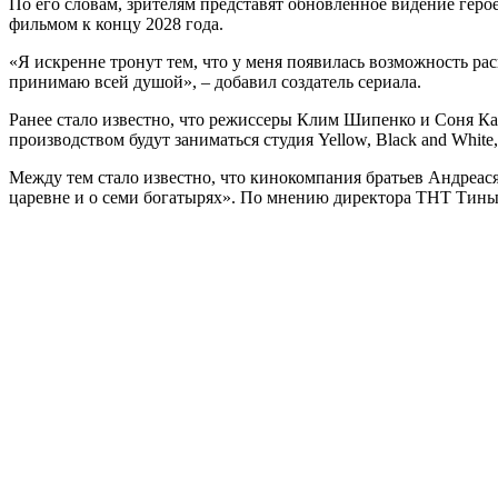
По его словам, зрителям представят обновленное видение геро
фильмом к концу 2028 года.
«Я искренне тронут тем, что у меня появилась возможность 
принимаю всей душой», – добавил создатель сериала.
Ранее стало известно, что режиссеры Клим Шипенко и Соня Ка
производством будут заниматься студия Yellow, Black and Whit
Между тем стало известно, что кинокомпания братьев Андреася
царевне и о семи богатырях». По мнению директора ТНТ Тины 