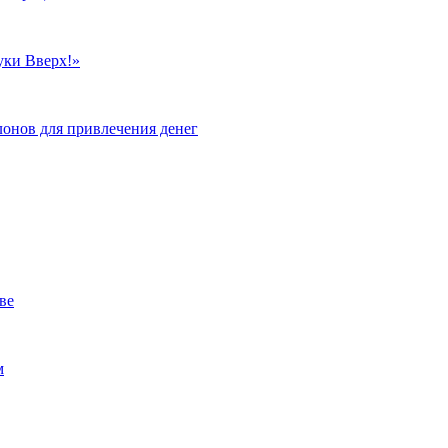
уки Вверх!»
лонов для привлечения денег
ве
м