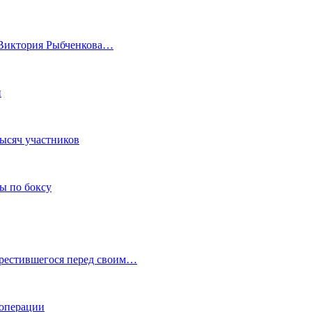
а Виктория Рыбченкова…
и
тысяч участников
ы по боксу
крестившегося перед своим…
 операции