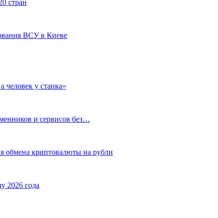
20 стран
ования ВСУ в Киеве
а человек у станка»
бменников и сервисов без…
ля обмена криптовалюты на рубли
у 2026 года