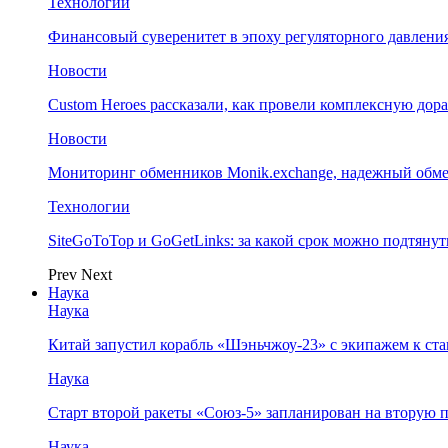
Технологии
Финансовый суверенитет в эпоху регуляторного давления
Новости
Custom Heroes рассказали, как провели комплексную дор
Новости
Мониторинг обменников Monik.exchange, надежный обм
Технологии
SiteGoToTop и GoGetLinks: за какой срок можно подтяну
Prev
Next
Наука
Наука
Китай запустил корабль «Шэньчжоу-23» с экипажем к с
Наука
Старт второй ракеты «Союз-5» запланирован на вторую 
Наука