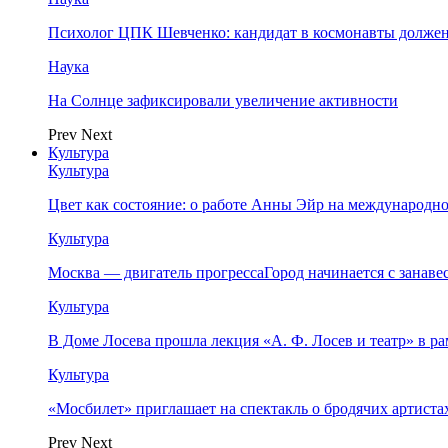
Психолог ЦПК Шевченко: кандидат в космонавты должен
Наука
На Солнце зафиксировали увеличение активности
Prev
Next
Культура
Культура
Цвет как состояние: о работе Анны Эйр на международно
Культура
Москва — двигатель прогрессаГород начинается с занав
Культура
В Доме Лосева прошла лекция «А. Ф. Лосев и театр» в 
Культура
«Мосбилет» приглашает на спектакль о бродячих артист
Prev
Next