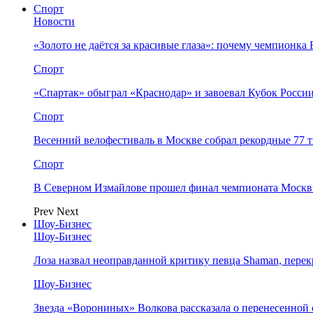
Спорт
Новости
«Золото не даётся за красивые глаза»: почему чемпионк
Спорт
«Спартак» обыграл «Краснодар» и завоевал Кубок Росси
Спорт
Весенний велофестиваль в Москве собрал рекордные 77 
Спорт
В Северном Измайлове прошел финал чемпионата Москв
Prev
Next
Шоу-Бизнес
Шоу-Бизнес
Лоза назвал неоправданной критику певца Shaman, пере
Шоу-Бизнес
Звезда «Ворониных» Волкова рассказала о перенесенной