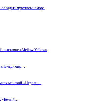
 обладать чувством юмора
й выставке «Mellow Yellow»
еса: Владимир…
рамках майской «Недели…
ах «Белый…