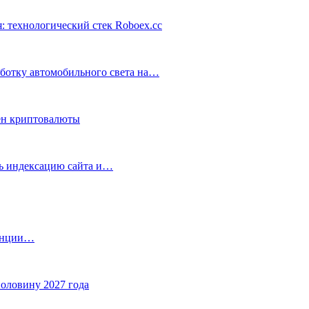
: технологический стек Roboex.cc
аботку автомобильного света на…
ен криптовалюты
ть индексацию сайта и…
танции…
половину 2027 года