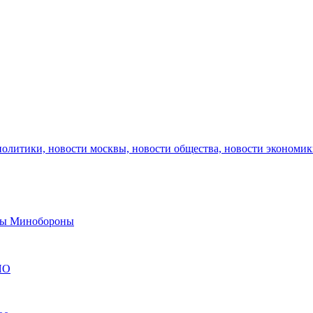
политики, новости москвы, новости общества, новости экономи
авы Минобороны
ЯО