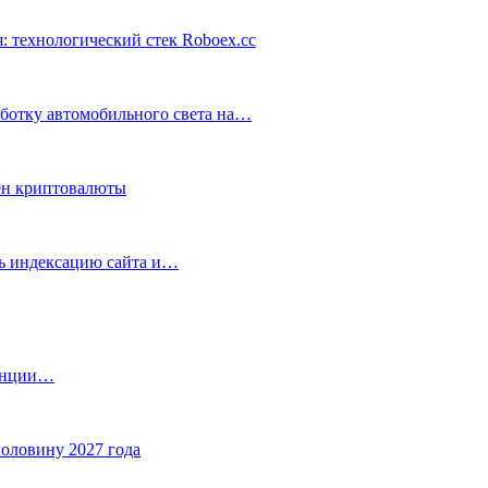
: технологический стек Roboex.cc
аботку автомобильного света на…
ен криптовалюты
ть индексацию сайта и…
танции…
половину 2027 года