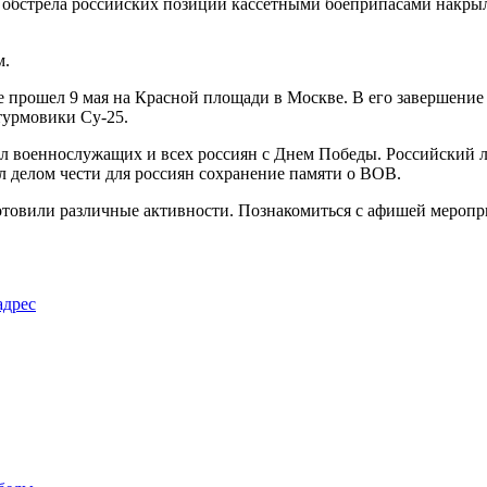
 обстрела российских позиций кассетными боеприпасами накрыла
м.
е прошел 9 мая на Красной площади в Москве. В его завершение
турмовики Су-25.
 военнослужащих и всех россиян с Днем Победы. Российский лид
л делом чести для россиян сохранение памяти о ВОВ.
товили различные активности. Познакомиться с афишей меропр
адрес