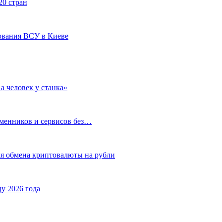
20 стран
ования ВСУ в Киеве
а человек у станка»
бменников и сервисов без…
ля обмена криптовалюты на рубли
у 2026 года