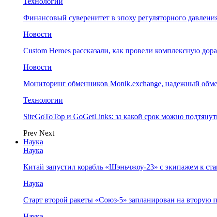
Технологии
Финансовый суверенитет в эпоху регуляторного давления
Новости
Custom Heroes рассказали, как провели комплексную дор
Новости
Мониторинг обменников Monik.exchange, надежный обм
Технологии
SiteGoToTop и GoGetLinks: за какой срок можно подтяну
Prev
Next
Наука
Наука
Китай запустил корабль «Шэньчжоу-23» с экипажем к с
Наука
Старт второй ракеты «Союз-5» запланирован на вторую 
Наука