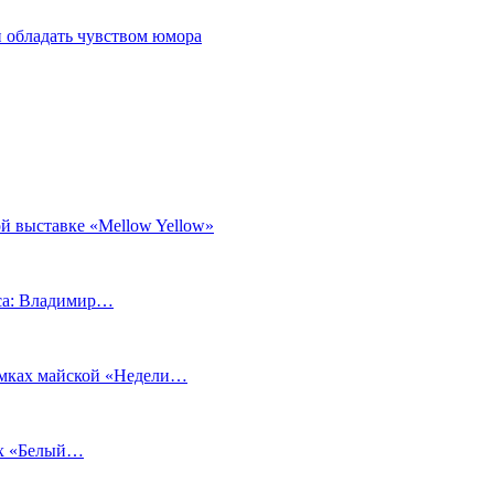
 обладать чувством юмора
й выставке «Mellow Yellow»
еса: Владимир…
рамках майской «Недели…
ах «Белый…