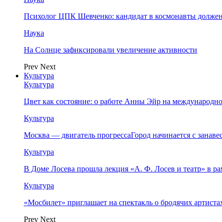
Психолог ЦПК Шевченко: кандидат в космонавты должен
Наука
На Солнце зафиксировали увеличение активности
Prev
Next
Культура
Культура
Цвет как состояние: о работе Анны Эйр на международно
Культура
Москва — двигатель прогрессаГород начинается с занав
Культура
В Доме Лосева прошла лекция «А. Ф. Лосев и театр» в 
Культура
«Мосбилет» приглашает на спектакль о бродячих артист
Prev
Next