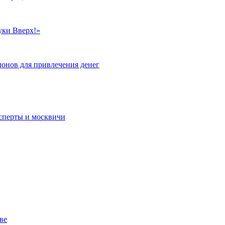
уки Вверх!»
лонов для привлечения денег
сперты и москвичи
ве