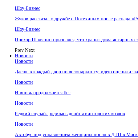
Шоу-Бизнес
Жуков рассказал о дружбе с Потехиным после распада «Р
Шоу-Бизнес
Прохор Шаляпин признался, что хранит дома янтарных с
Prev
Next
Новости
Новости
Даешь в каждый двор по велопаркингу: идею оценили эк
Новости
И вновь продолжается бег
Новости
Редкий случай: родилась двойня винторогих козлов
Новости
Автобус под управлением женщины попал в ДТП в Моск