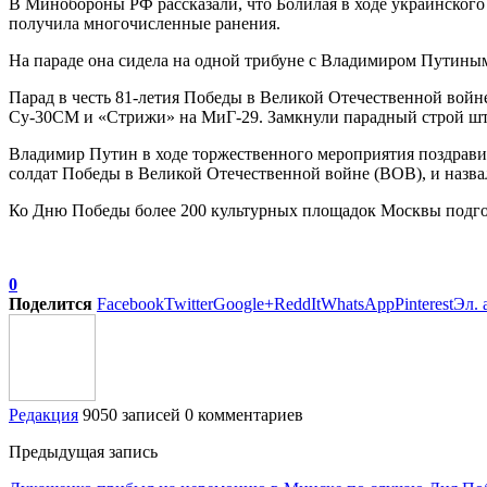
В Минобороны РФ рассказали, что Болилая в ходе украинского
получила многочисленные ранения.
На параде она сидела на одной трибуне с Владимиром Путины
Парад в честь 81-летия Победы в Великой Отечественной войн
Су-30СМ и «Стрижи» на МиГ-29. Замкнули парадный строй ш
Владимир Путин в ходе торжественного мероприятия поздравил
солдат Победы в Великой Отечественной войне (ВОВ), и назва
Ко Дню Победы более 200 культурных площадок Москвы подго
0
Поделится
Facebook
Twitter
Google+
ReddIt
WhatsApp
Pinterest
Эл. 
Редакция
9050 записей
0 комментариев
Предыдущая запись