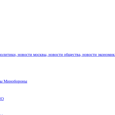
политики, новости москвы, новости общества, новости экономи
авы Минобороны
ЯО