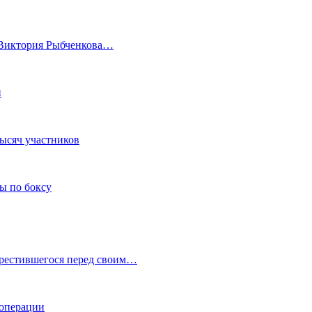
а Виктория Рыбченкова…
и
тысяч участников
ы по боксу
крестившегося перед своим…
 операции