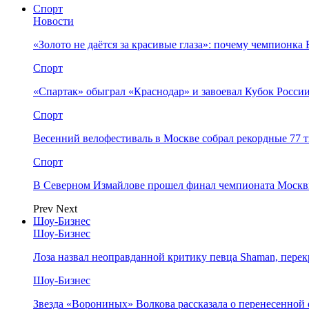
Спорт
Новости
«Золото не даётся за красивые глаза»: почему чемпионк
Спорт
«Спартак» обыграл «Краснодар» и завоевал Кубок Росси
Спорт
Весенний велофестиваль в Москве собрал рекордные 77 
Спорт
В Северном Измайлове прошел финал чемпионата Москв
Prev
Next
Шоу-Бизнес
Шоу-Бизнес
Лоза назвал неоправданной критику певца Shaman, пере
Шоу-Бизнес
Звезда «Ворониных» Волкова рассказала о перенесенной