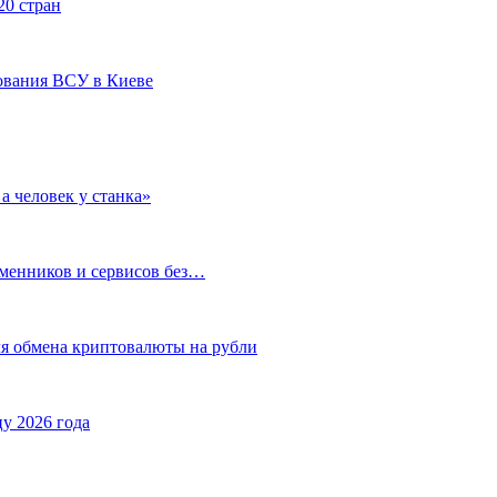
20 стран
ования ВСУ в Киеве
а человек у станка»
бменников и сервисов без…
ля обмена криптовалюты на рубли
у 2026 года