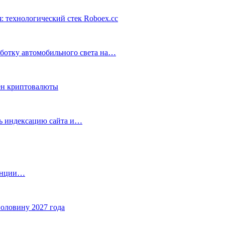
: технологический стек Roboex.cc
аботку автомобильного света на…
ен криптовалюты
ть индексацию сайта и…
танции…
половину 2027 года