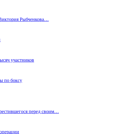
а Виктория Рыбченкова…
и
тысяч участников
ы по боксу
крестившегося перед своим…
 операции