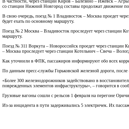
В частности, через станции Киров – Балезино – Ижевск – Агр
со станции Нижний Новгород составы продолжат движение по
В свою очередь, поезд № 1 Владивосток – Москва проедет чер
будет ехать по основному маршруту.
Поезд № 2 Москва – Владивосток проследует через станции Ко
маршруту.
Поезд № 311 Воркута – Новороссийск проедет через станции К
– Москва проследует через станции Котельнич – Свеча – Волог
Как уточнили в ФПК, пассажиров информируют обо всех кор
По данным пресс-службы Горьковской железной дороги, после с
«Более 300 железнодорожников задействовано в восстановител
поврежденных элементов инфраструктуры», – говорится в соо
Грузовые вагоны сошли с рельсов 1 февраля на перегоне Орич
Из-за инцидента в пути задерживались 5 электричек. Их пасса