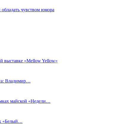
 обладать чувством юмора
й выставке «Mellow Yellow»
еса: Владимир…
рамках майской «Недели…
ах «Белый…