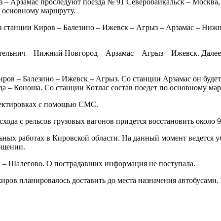
ыз – Арзамас проследуют поезда № 91 Северобайкальск – Москва
 основному маршруту.
ез станции Киров – Балезино – Ижевск – Агрыз – Арзамас – Ниж
тельнич – Нижний Новгород – Арзамас – Агрыз – Ижевск. Далее
иров – Балезино – Ижевск – Агрыз. Со станции Арзамас он буд
да – Коноша. Со станции Котлас состав поедет по основному ма
ректировках с помощью СМС.
хода с рельсов грузовых вагонов придется восстановить около 
ьных работах в Кировской области. На данный момент ведется уб
бщении.
и – Шалегово. О пострадавших информация не поступала.
жиров планировалось доставить до места назначения автобусами.