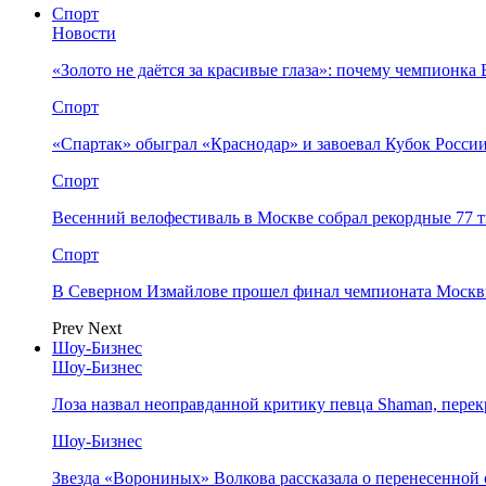
Спорт
Новости
«Золото не даётся за красивые глаза»: почему чемпионк
Спорт
«Спартак» обыграл «Краснодар» и завоевал Кубок Росси
Спорт
Весенний велофестиваль в Москве собрал рекордные 77 
Спорт
В Северном Измайлове прошел финал чемпионата Москв
Prev
Next
Шоу-Бизнес
Шоу-Бизнес
Лоза назвал неоправданной критику певца Shaman, пере
Шоу-Бизнес
Звезда «Ворониных» Волкова рассказала о перенесенной