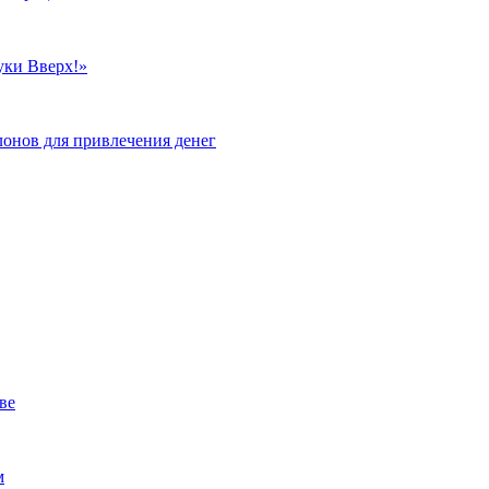
уки Вверх!»
лонов для привлечения денег
ве
м