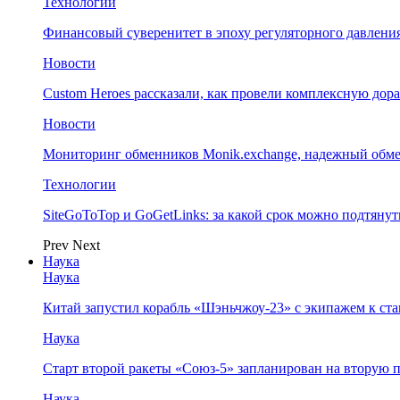
Технологии
Финансовый суверенитет в эпоху регуляторного давления
Новости
Custom Heroes рассказали, как провели комплексную дор
Новости
Мониторинг обменников Monik.exchange, надежный обм
Технологии
SiteGoToTop и GoGetLinks: за какой срок можно подтяну
Prev
Next
Наука
Наука
Китай запустил корабль «Шэньчжоу-23» с экипажем к с
Наука
Старт второй ракеты «Союз-5» запланирован на вторую 
Наука