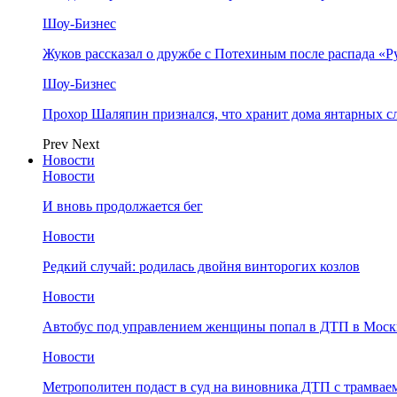
Шоу-Бизнес
Жуков рассказал о дружбе с Потехиным после распада «Р
Шоу-Бизнес
Прохор Шаляпин признался, что хранит дома янтарных с
Prev
Next
Новости
Новости
И вновь продолжается бег
Новости
Редкий случай: родилась двойня винторогих козлов
Новости
Автобус под управлением женщины попал в ДТП в Моск
Новости
Метрополитен подаст в суд на виновника ДТП с трамвае