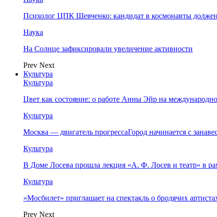
Психолог ЦПК Шевченко: кандидат в космонавты должен
Наука
На Солнце зафиксировали увеличение активности
Prev
Next
Культура
Культура
Цвет как состояние: о работе Анны Эйр на международно
Культура
Москва — двигатель прогрессаГород начинается с занав
Культура
В Доме Лосева прошла лекция «А. Ф. Лосев и театр» в 
Культура
«Мосбилет» приглашает на спектакль о бродячих артист
Prev
Next