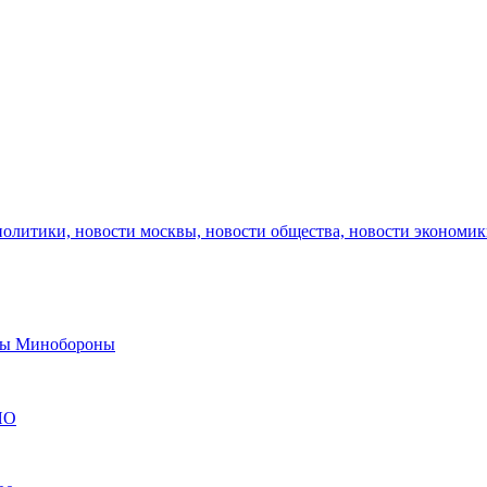
политики, новости москвы, новости общества, новости экономи
авы Минобороны
ЯО