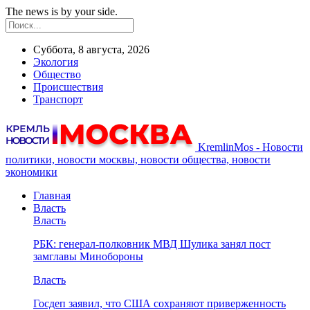
The news is by your side.
Суббота, 8 августа, 2026
Экология
Общество
Происшествия
Транспорт
KremlinMos - Новости
политики, новости москвы, новости общества, новости
экономики
Главная
Власть
Власть
РБК: генерал-полковник МВД Шулика занял пост
замглавы Минобороны
Власть
Госдеп заявил, что США сохраняют приверженность