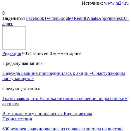
Источник:
www.m24.ru
0
Поделится
Facebook
Twitter
Google+
ReddIt
WhatsApp
Pinterest
Эл.
адрес
Редакция
9054 записей
0 комментариев
Предыдущая запись
Надежда Бабкина присоединилась к акции «С наступающим
наступающих!»
Следующая запись
Трамп заявил, что ЕС пока не принял решение по российским
активам
Вам также могут понравиться
Еще от автора
Происшествия
600 человек эвакуировались из горящего хостела на востоке