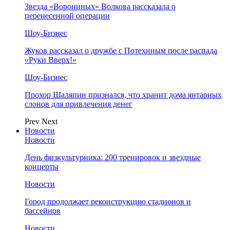
Звезда «Ворониных» Волкова рассказала о
перенесенной операции
Шоу-Бизнес
Жуков рассказал о дружбе с Потехиным после распада
«Руки Вверх!»
Шоу-Бизнес
Прохор Шаляпин признался, что хранит дома янтарных
слонов для привлечения денег
Prev
Next
Новости
Новости
День физкультурника: 200 тренировок и звездные
концерты
Новости
Город продолжает реконструкцию стадионов и
бассейнов
Новости