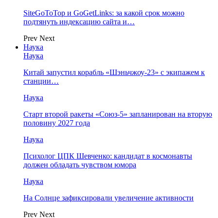
SiteGoToTop и GoGetLinks: за какой срок можно
подтянуть индексацию сайта и…
Prev
Next
Наука
Наука
Китай запустил корабль «Шэньчжоу-23» с экипажем к
станции…
Наука
Старт второй ракеты «Союз-5» запланирован на вторую
половину 2027 года
Наука
Психолог ЦПК Шевченко: кандидат в космонавты
должен обладать чувством юмора
Наука
На Солнце зафиксировали увеличение активности
Prev
Next