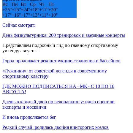
Вс
Пн
Вт
Ср
Чт
Пт
+
25°
+
25°
+
24°
+
18°
+
17°
+
20°
+
17°
+
16°
+
17°
+
13°
+
11°
+
10°
Сейчас смотрят:
День физкультурника: 200 тренировок и звездные концерты
Представляем подробный гид по главному спортивному
уикенду августа…
Город продолжает реконструкцию стадионов и бассейнов
«Лужники»: от советской легенды к современному
спортивному кластеру
ГДЕ МОЖНО ПОДПИСАТЬСЯ НА «МК» С 10 ПО 16
АВГУСТА!
Даешь в каждый двор по велопаркингу: идею оценили
эксперты и москвичи
И вновь продолжается бег
Редкий случай: родилась двойня винторогих козлов