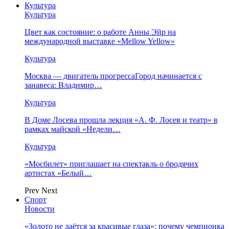
Культура
Культура
Цвет как состояние: о работе Анны Эйр на
международной выставке «Mellow Yellow»
Культура
Москва — двигатель прогрессаГород начинается с
занавеса: Владимир…
Культура
В Доме Лосева прошла лекция «А. Ф. Лосев и театр» в
рамках майской «Недели…
Культура
«Мосбилет» приглашает на спектакль о бродячих
артистах «Белый…
Prev
Next
Спорт
Новости
«Золото не даётся за красивые глаза»: почему чемпионка