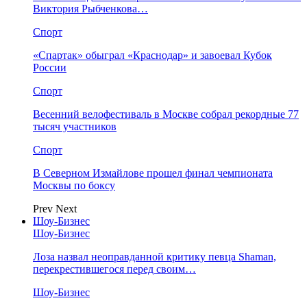
Виктория Рыбченкова…
Спорт
«Спартак» обыграл «Краснодар» и завоевал Кубок
России
Спорт
Весенний велофестиваль в Москве собрал рекордные 77
тысяч участников
Спорт
В Северном Измайлове прошел финал чемпионата
Москвы по боксу
Prev
Next
Шоу-Бизнес
Шоу-Бизнес
Лоза назвал неоправданной критику певца Shaman,
перекрестившегося перед своим…
Шоу-Бизнес