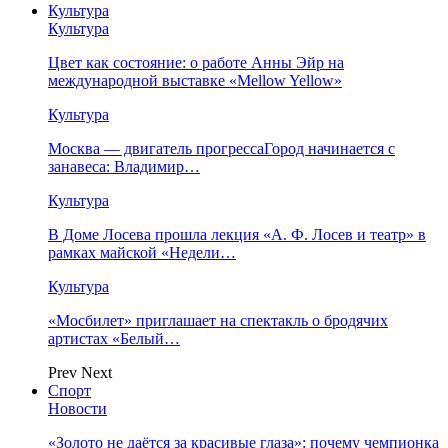
Культура
Культура
Цвет как состояние: о работе Анны Эйр на
международной выставке «Mellow Yellow»
Культура
Москва — двигатель прогрессаГород начинается с
занавеса: Владимир…
Культура
В Доме Лосева прошла лекция «А. Ф. Лосев и театр» в
рамках майской «Недели…
Культура
«Мосбилет» приглашает на спектакль о бродячих
артистах «Белый…
Prev
Next
Спорт
Новости
«Золото не даётся за красивые глаза»: почему чемпионка