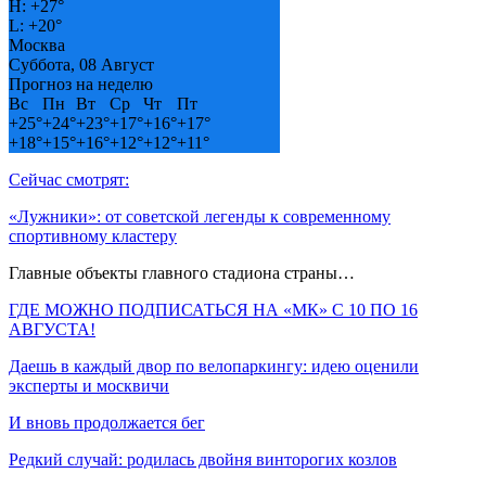
H:
+
27°
L:
+
20°
Москва
Суббота, 08 Август
Прогноз на неделю
Вс
Пн
Вт
Ср
Чт
Пт
+
25°
+
24°
+
23°
+
17°
+
16°
+
17°
+
18°
+
15°
+
16°
+
12°
+
12°
+
11°
Сейчас смотрят:
«Лужники»: от советской легенды к современному
спортивному кластеру
Главные объекты главного стадиона страны…
ГДЕ МОЖНО ПОДПИСАТЬСЯ НА «МК» С 10 ПО 16
АВГУСТА!
Даешь в каждый двор по велопаркингу: идею оценили
эксперты и москвичи
И вновь продолжается бег
Редкий случай: родилась двойня винторогих козлов