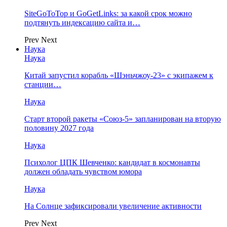
SiteGoToTop и GoGetLinks: за какой срок можно
подтянуть индексацию сайта и…
Prev
Next
Наука
Наука
Китай запустил корабль «Шэньчжоу-23» с экипажем к
станции…
Наука
Старт второй ракеты «Союз-5» запланирован на вторую
половину 2027 года
Наука
Психолог ЦПК Шевченко: кандидат в космонавты
должен обладать чувством юмора
Наука
На Солнце зафиксировали увеличение активности
Prev
Next