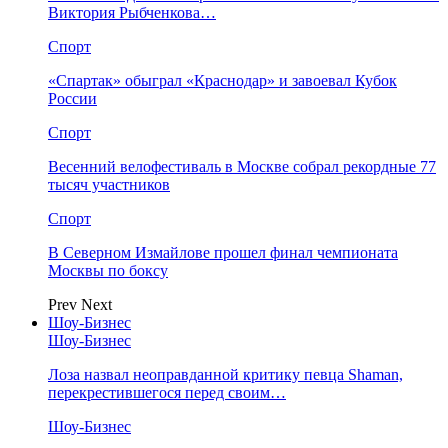
Виктория Рыбченкова…
Спорт
«Спартак» обыграл «Краснодар» и завоевал Кубок
России
Спорт
Весенний велофестиваль в Москве собрал рекордные 77
тысяч участников
Спорт
В Северном Измайлове прошел финал чемпионата
Москвы по боксу
Prev
Next
Шоу-Бизнес
Шоу-Бизнес
Лоза назвал неоправданной критику певца Shaman,
перекрестившегося перед своим…
Шоу-Бизнес