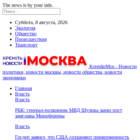
The news is by your side.
Суббота, 8 августа, 2026
Экология
Общество
Происшествия
Транспорт
KremlinMos - Новости
политики, новости москвы, новости общества, новости
экономики
Главная
Власть
Власть
РБК: генерал-полковник МВД Шулика занял пост
замглавы Минобороны
Власть
Госдеп заявил, что США сохраняют приверженность