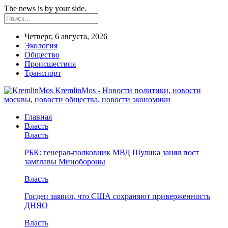
The news is by your side.
Четверг, 6 августа, 2026
Экология
Общество
Происшествия
Транспорт
KremlinMos - Новости политики, новости
москвы, новости общества, новости экономики
Главная
Власть
Власть
РБК: генерал-полковник МВД Шулика занял пост
замглавы Минобороны
Власть
Госдеп заявил, что США сохраняют приверженность
ДНЯО
Власть