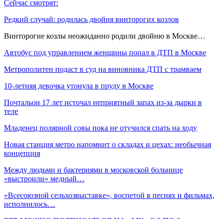
Сейчас смотрят:
Редкий случай: родилась двойня винторогих козлов
Винторогие козлы неожиданно родили двойню в Москве…
Автобус под управлением женщины попал в ДТП в Москве
Метрополитен подаст в суд на виновника ДТП с трамваем
10-летняя девочка утонула в пруду в Москве
Почтальон 17 лет источал неприятный запах из-за дырки в
теле
Младенец полярной совы пока не отучился спать на ходу
Новая станция метро напомнит о складах и цехах: необычная
концепция
Между людьми и бактериями в московской больнице
«выстроили» медный…
«Всесоюзной сельхозвыставке», воспетой в песнях и фильмах,
исполнилось…