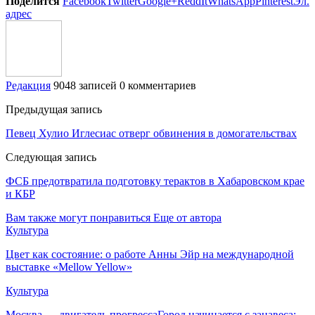
Поделится
Facebook
Twitter
Google+
ReddIt
WhatsApp
Pinterest
Эл.
адрес
Редакция
9048 записей
0 комментариев
Предыдущая запись
Певец Хулио Иглесиас отверг обвинения в домогательствах
Следующая запись
ФСБ предотвратила подготовку терактов в Хабаровском крае
и КБР
Вам также могут понравиться
Еще от автора
Культура
Цвет как состояние: о работе Анны Эйр на международной
выставке «Mellow Yellow»
Культура
Москва — двигатель прогрессаГород начинается с занавеса: