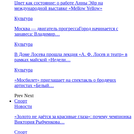
Цвет как состояние: о работе Анны Эйр на
международной выставке «Mellow Yellow»
Культура
Москва — двигатель прогрессаГород начинается с
занавеса: Владимир…
Культура
В Доме Лосева прошла лекция «А. Ф. Лосев и театр» в
рамках майской «Недели…
Культура
«Мосбилет» приглашает на спектакль о бродячих
артистах «Белый…
Prev
Next
Спорт
Новости
«Золото не даётся за красивые глаза»: почему чемпионка
Виктория Рыбченкова…
Спорт