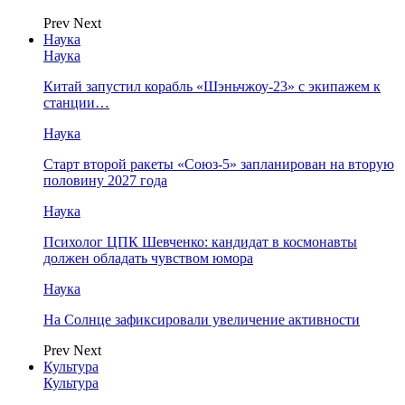
Prev
Next
Наука
Наука
Китай запустил корабль «Шэньчжоу-23» с экипажем к
станции…
Наука
Старт второй ракеты «Союз-5» запланирован на вторую
половину 2027 года
Наука
Психолог ЦПК Шевченко: кандидат в космонавты
должен обладать чувством юмора
Наука
На Солнце зафиксировали увеличение активности
Prev
Next
Культура
Культура