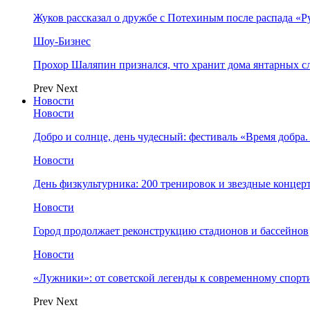
Жуков рассказал о дружбе с Потехиным после распада «Р
Шоу-Бизнес
Прохор Шаляпин признался, что хранит дома янтарных с
Prev
Next
Новости
Новости
Добро и солнце, день чудесный: фестиваль «Время добра
Новости
День физкультурника: 200 тренировок и звездные концер
Новости
Город продолжает реконструкцию стадионов и бассейнов
Новости
«Лужники»: от советской легенды к современному спорт
Prev
Next