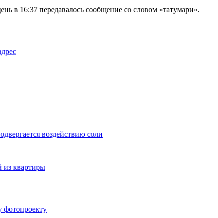
день в 16:37 передавалось сообщение со словом «татумари».
адрес
подвергается воздействию соли
 из квартиры
у фотопроекту