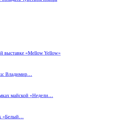
й выставке «Mellow Yellow»
еса: Владимир…
рамках майской «Недели…
ах «Белый…