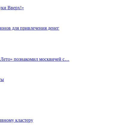
уки Вверх!»
лонов для привлечения денег
. Лето» познакомил москвичей с…
ты
ивному кластеру