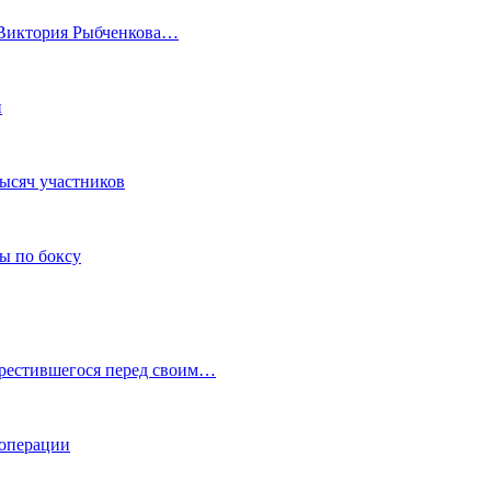
а Виктория Рыбченкова…
и
тысяч участников
ы по боксу
крестившегося перед своим…
 операции