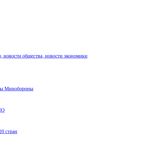
, новости общества, новости экономики
авы Минобороны
ЯО
20 стран