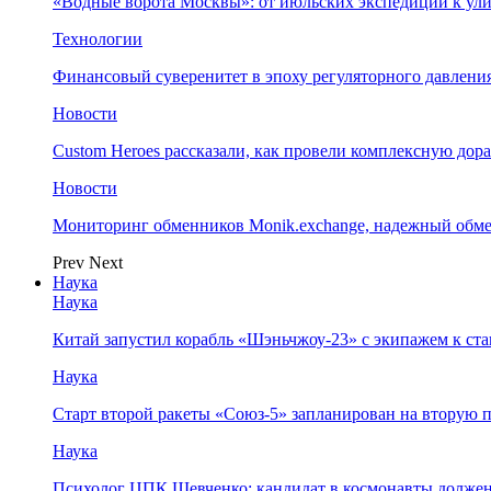
«Водные ворота Москвы»: от июльских экспедиций к ул
Технологии
Финансовый суверенитет в эпоху регуляторного давления
Новости
Custom Heroes рассказали, как провели комплексную дор
Новости
Мониторинг обменников Monik.exchange, надежный обм
Prev
Next
Наука
Наука
Китай запустил корабль «Шэньчжоу-23» с экипажем к с
Наука
Старт второй ракеты «Союз-5» запланирован на вторую 
Наука
Психолог ЦПК Шевченко: кандидат в космонавты должен