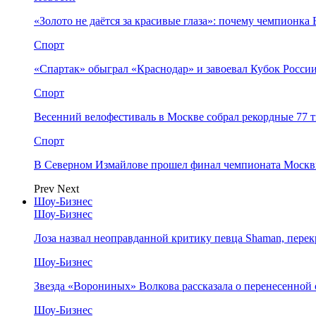
«Золото не даётся за красивые глаза»: почему чемпионк
Спорт
«Спартак» обыграл «Краснодар» и завоевал Кубок Росси
Спорт
Весенний велофестиваль в Москве собрал рекордные 77 
Спорт
В Северном Измайлове прошел финал чемпионата Москв
Prev
Next
Шоу-Бизнес
Шоу-Бизнес
Лоза назвал неоправданной критику певца Shaman, пере
Шоу-Бизнес
Звезда «Ворониных» Волкова рассказала о перенесенной
Шоу-Бизнес