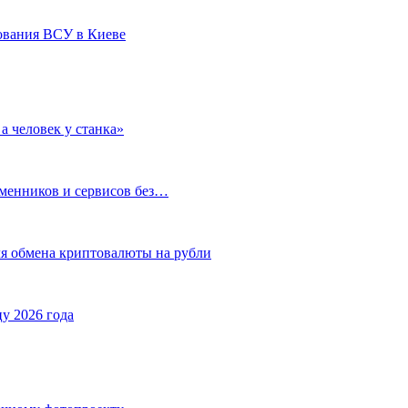
ования ВСУ в Киеве
а человек у станка»
бменников и сервисов без…
ля обмена криптовалюты на рубли
у 2026 года