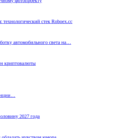
ичному фотопроекту
: технологический стек Roboex.cc
аботку автомобильного света на…
ен криптовалюты
танции…
половину 2027 года
 обладать чувством юмора