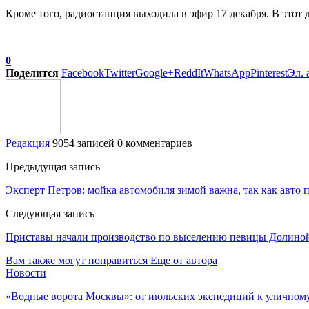
Кроме того, радиостанция выходила в эфир 17 декабря. В этот 
0
Поделится
Facebook
Twitter
Google+
ReddIt
WhatsApp
Pinterest
Эл. 
Редакция
9054 записей
0 комментариев
Предыдущая запись
Эксперт Петров: мойка автомобиля зимой важна, так как авто 
Следующая запись
Приставы начали производство по выселению певицы Долиной
Вам также могут понравиться
Еще от автора
Новости
«Водные ворота Москвы»: от июльских экспедиций к уличном