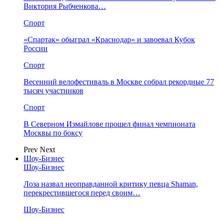
Виктория Рыбченкова…
Спорт
«Спартак» обыграл «Краснодар» и завоевал Кубок
России
Спорт
Весенний велофестиваль в Москве собрал рекордные 77
тысяч участников
Спорт
В Северном Измайлове прошел финал чемпионата
Москвы по боксу
Prev
Next
Шоу-Бизнес
Шоу-Бизнес
Лоза назвал неоправданной критику певца Shaman,
перекрестившегося перед своим…
Шоу-Бизнес