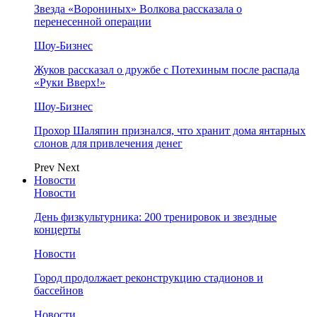
Звезда «Ворониных» Волкова рассказала о
перенесенной операции
Шоу-Бизнес
Жуков рассказал о дружбе с Потехиным после распада
«Руки Вверх!»
Шоу-Бизнес
Прохор Шаляпин признался, что хранит дома янтарных
слонов для привлечения денег
Prev
Next
Новости
Новости
День физкультурника: 200 тренировок и звездные
концерты
Новости
Город продолжает реконструкцию стадионов и
бассейнов
Новости