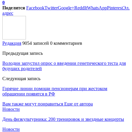
0
Поделится
Facebook
Twitter
Google+
ReddIt
WhatsApp
Pinterest
Эл.
адрес
Редакция
9054 записей
0 комментариев
Предыдущая запись
Володин запустил опрос о введении генетического теста для
будущих родителей
Следующая запись
Горячие линии помощи пенсионерам при жестоком
обращении появятся в РФ
Вам также могут понравиться
Еще от автора
Новости
День физкультурника: 200 тренировок и звездные концерты
Новости