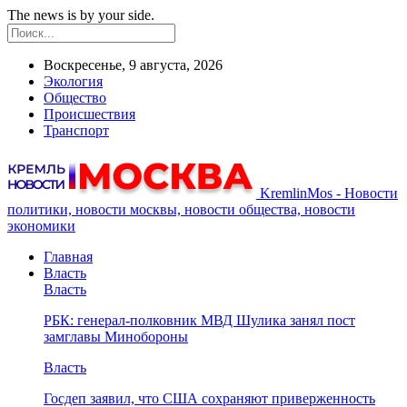
The news is by your side.
Воскресенье, 9 августа, 2026
Экология
Общество
Происшествия
Транспорт
KremlinMos - Новости
политики, новости москвы, новости общества, новости
экономики
Главная
Власть
Власть
РБК: генерал-полковник МВД Шулика занял пост
замглавы Минобороны
Власть
Госдеп заявил, что США сохраняют приверженность