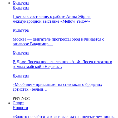
Культура
Культура
Цвет как состояние: о работе Анны Эйр на
международной выставке «Mellow Yellow»
Культура
Москва — двигатель прогрессаГород начинается с
занавеса: Владимир…
Культура
В Доме Лосева прошла лекция «А. Ф. Лосев и театр» в
рамках майской «Недели…
Культура
«Мосбилет» приглашает на спектакль о бродячих
артистах «Белый…
Prev
Next
Спорт
Новости
«Золото не даётся за красивые глаза»: почему чемпионка