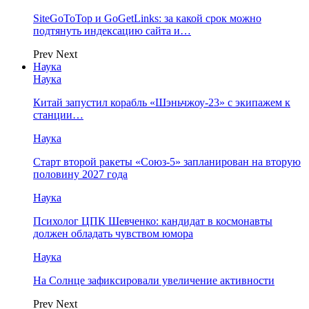
SiteGoToTop и GoGetLinks: за какой срок можно
подтянуть индексацию сайта и…
Prev
Next
Наука
Наука
Китай запустил корабль «Шэньчжоу-23» с экипажем к
станции…
Наука
Старт второй ракеты «Союз-5» запланирован на вторую
половину 2027 года
Наука
Психолог ЦПК Шевченко: кандидат в космонавты
должен обладать чувством юмора
Наука
На Солнце зафиксировали увеличение активности
Prev
Next