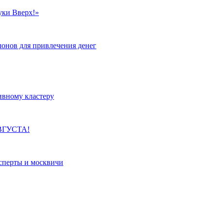
уки Вверх!»
лонов для привлечения денег
ивному кластеру
ВГУСТА!
сперты и москвичи