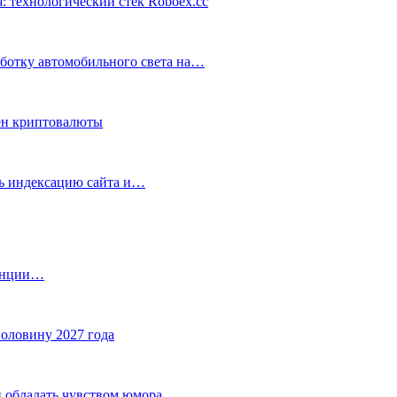
: технологический стек Roboex.cc
аботку автомобильного света на…
ен криптовалюты
ть индексацию сайта и…
танции…
половину 2027 года
 обладать чувством юмора