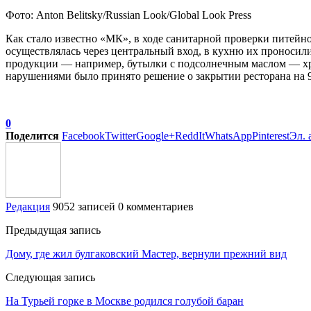
Фото: Anton Belitsky/Russian Look/Global Look Press
Как стало известно «МК», в ходе санитарной проверки питейн
осуществлялась через центральный вход, в кухню их проносили 
продукции — например, бутылки с подсолнечным маслом — хра
нарушениями было принято решение о закрытии ресторана на 9
0
Поделится
Facebook
Twitter
Google+
ReddIt
WhatsApp
Pinterest
Эл. 
Редакция
9052 записей
0 комментариев
Предыдущая запись
Дому, где жил булгаковский Мастер, вернули прежний вид
Следующая запись
На Турьей горке в Москве родился голубой баран