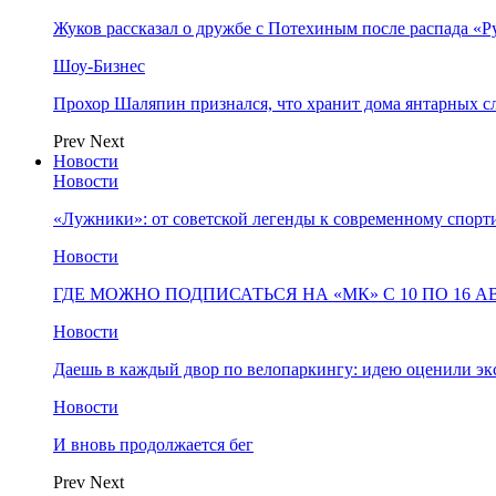
Жуков рассказал о дружбе с Потехиным после распада «Р
Шоу-Бизнес
Прохор Шаляпин признался, что хранит дома янтарных с
Prev
Next
Новости
Новости
«Лужники»: от советской легенды к современному спорт
Новости
ГДЕ МОЖНО ПОДПИСАТЬСЯ НА «МК» С 10 ПО 16 А
Новости
Даешь в каждый двор по велопаркингу: идею оценили эк
Новости
И вновь продолжается бег
Prev
Next