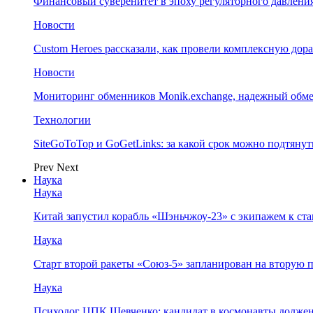
Финансовый суверенитет в эпоху регуляторного давления
Новости
Custom Heroes рассказали, как провели комплексную дор
Новости
Мониторинг обменников Monik.exchange, надежный обм
Технологии
SiteGoToTop и GoGetLinks: за какой срок можно подтяну
Prev
Next
Наука
Наука
Китай запустил корабль «Шэньчжоу-23» с экипажем к с
Наука
Старт второй ракеты «Союз-5» запланирован на вторую 
Наука
Психолог ЦПК Шевченко: кандидат в космонавты должен