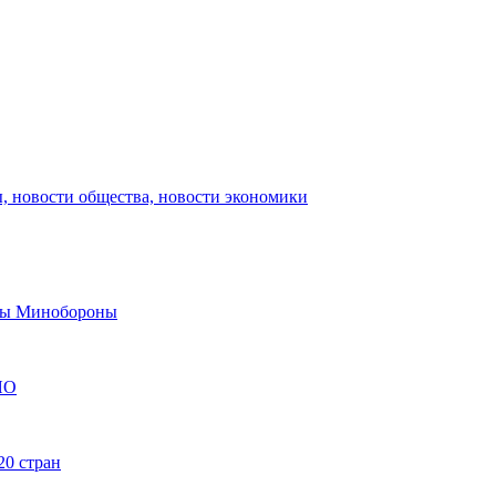
, новости общества, новости экономики
авы Минобороны
ЯО
20 стран