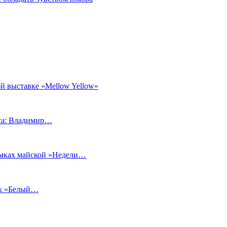
й выставке «Mellow Yellow»
еса: Владимир…
рамках майской «Недели…
ах «Белый…