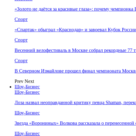
«Золото не даётся за красивые глаза»: почему чемпионк
Спорт
«Спартак» обыграл «Краснодар» и завоевал Кубок Росси
Спорт
Весенний велофестиваль в Москве собрал рекордные 77 
Спорт
В Северном Измайлове прошел финал чемпионата Москв
Prev
Next
Шоу-Бизнес
Шоу-Бизнес
Лоза назвал неоправданной критику певца Shaman, пере
Шоу-Бизнес
Звезда «Ворониных» Волкова рассказала о перенесенной
Шоу-Бизнес