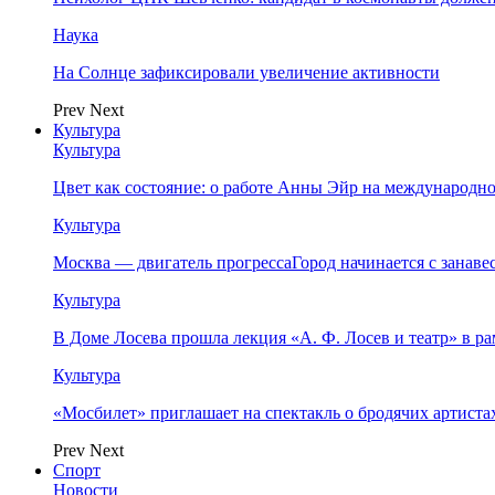
Наука
На Солнце зафиксировали увеличение активности
Prev
Next
Культура
Культура
Цвет как состояние: о работе Анны Эйр на международно
Культура
Москва — двигатель прогрессаГород начинается с занав
Культура
В Доме Лосева прошла лекция «А. Ф. Лосев и театр» в 
Культура
«Мосбилет» приглашает на спектакль о бродячих артист
Prev
Next
Спорт
Новости