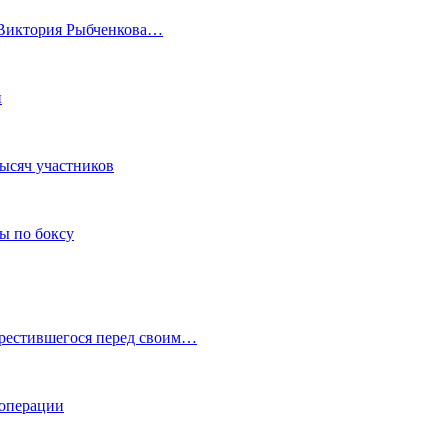
а Виктория Рыбченкова…
и
тысяч участников
ы по боксу
крестившегося перед своим…
 операции