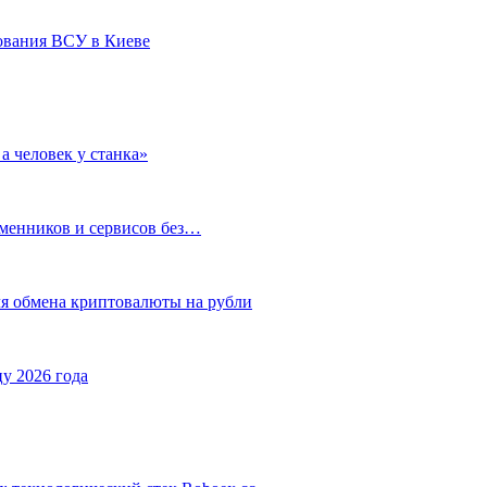
ования ВСУ в Киеве
а человек у станка»
бменников и сервисов без…
ля обмена криптовалюты на рубли
у 2026 года