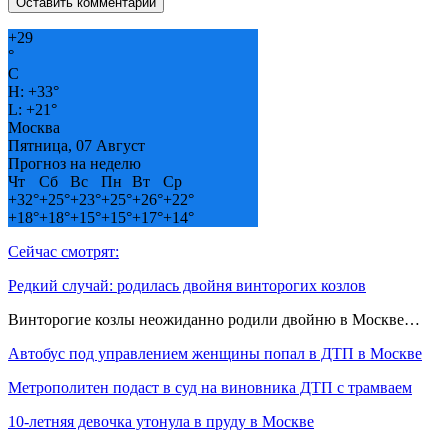
+
29
°
C
H:
+
33°
L:
+
21°
Москва
Пятница, 07 Август
Прогноз на неделю
Чт
Сб
Вс
Пн
Вт
Ср
+
32°
+
25°
+
23°
+
25°
+
26°
+
22°
+
18°
+
18°
+
15°
+
15°
+
17°
+
14°
Сейчас смотрят:
Редкий случай: родилась двойня винторогих козлов
Винторогие козлы неожиданно родили двойню в Москве…
Автобус под управлением женщины попал в ДТП в Москве
Метрополитен подаст в суд на виновника ДТП с трамваем
10-летняя девочка утонула в пруду в Москве