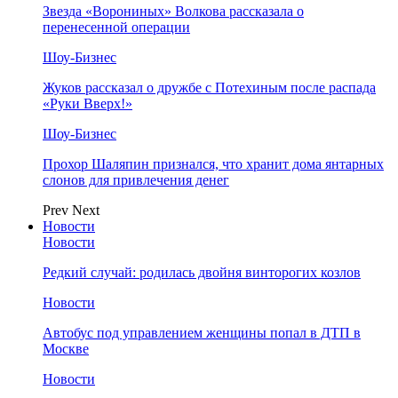
Звезда «Ворониных» Волкова рассказала о
перенесенной операции
Шоу-Бизнес
Жуков рассказал о дружбе с Потехиным после распада
«Руки Вверх!»
Шоу-Бизнес
Прохор Шаляпин признался, что хранит дома янтарных
слонов для привлечения денег
Prev
Next
Новости
Новости
Редкий случай: родилась двойня винторогих козлов
Новости
Автобус под управлением женщины попал в ДТП в
Москве
Новости