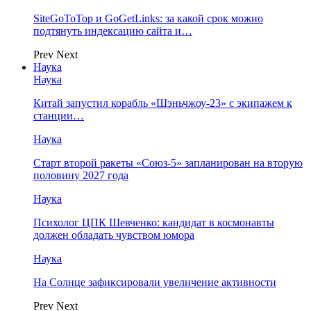
SiteGoToTop и GoGetLinks: за какой срок можно
подтянуть индексацию сайта и…
Prev
Next
Наука
Наука
Китай запустил корабль «Шэньчжоу-23» с экипажем к
станции…
Наука
Старт второй ракеты «Союз-5» запланирован на вторую
половину 2027 года
Наука
Психолог ЦПК Шевченко: кандидат в космонавты
должен обладать чувством юмора
Наука
На Солнце зафиксировали увеличение активности
Prev
Next