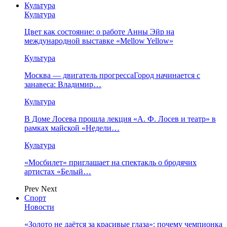
Культура
Культура
Цвет как состояние: о работе Анны Эйр на
международной выставке «Mellow Yellow»
Культура
Москва — двигатель прогрессаГород начинается с
занавеса: Владимир…
Культура
В Доме Лосева прошла лекция «А. Ф. Лосев и театр» в
рамках майской «Недели…
Культура
«Мосбилет» приглашает на спектакль о бродячих
артистах «Белый…
Prev
Next
Спорт
Новости
«Золото не даётся за красивые глаза»: почему чемпионка