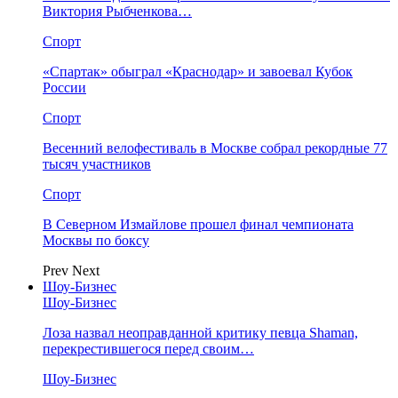
Виктория Рыбченкова…
Спорт
«Спартак» обыграл «Краснодар» и завоевал Кубок
России
Спорт
Весенний велофестиваль в Москве собрал рекордные 77
тысяч участников
Спорт
В Северном Измайлове прошел финал чемпионата
Москвы по боксу
Prev
Next
Шоу-Бизнес
Шоу-Бизнес
Лоза назвал неоправданной критику певца Shaman,
перекрестившегося перед своим…
Шоу-Бизнес