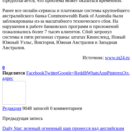
Предполагается, что проблема может оказаться временной.
Ранее все онлайн-сервисы и платежные системы крупнейшего
австралийского банка Commonwealth Bank of Australia были
заблокированы из-за масштабного технического сбоя. На
нарушения в работе банковских программ и приложений
пожаловались более 7 тысяч клиентов. Сбой затронул
системы в пяти регионах страны: штатах Квинсленд, Новый
Южный Уэльс, Виктория, Южная Австралия и Западная
Австралия.
Источник:
www.m24.ru
0
Поделится
Facebook
Twitter
Google+
ReddIt
WhatsApp
Pinterest
Эл.
адрес
Редакция
9048 записей
0 комментариев
Предыдущая запись
Daily Star: зеленый огненный шар пронесся над английским