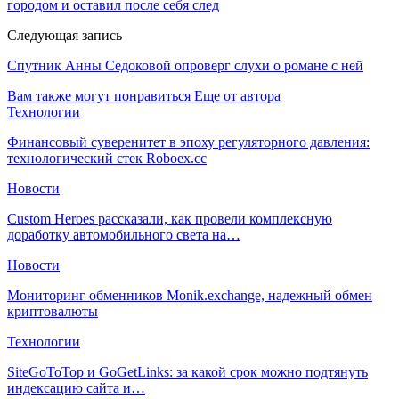
городом и оставил после себя след
Следующая запись
Спутник Анны Седоковой опроверг слухи о романе с ней
Вам также могут понравиться
Еще от автора
Технологии
Финансовый суверенитет в эпоху регуляторного давления:
технологический стек Roboex.cc
Новости
Custom Heroes рассказали, как провели комплексную
доработку автомобильного света на…
Новости
Мониторинг обменников Monik.exchange, надежный обмен
криптовалюты
Технологии
SiteGoToTop и GoGetLinks: за какой срок можно подтянуть
индексацию сайта и…