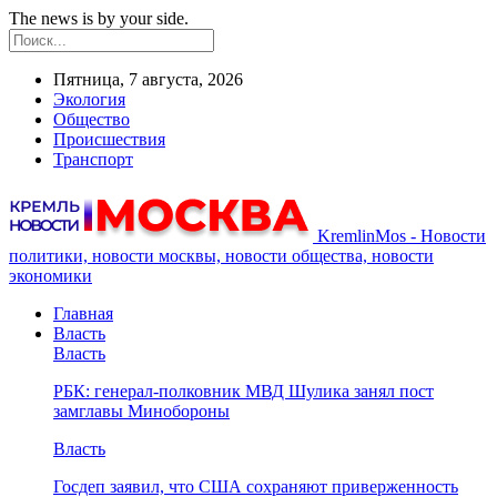
The news is by your side.
Пятница, 7 августа, 2026
Экология
Общество
Происшествия
Транспорт
KremlinMos - Новости
политики, новости москвы, новости общества, новости
экономики
Главная
Власть
Власть
РБК: генерал-полковник МВД Шулика занял пост
замглавы Минобороны
Власть
Госдеп заявил, что США сохраняют приверженность