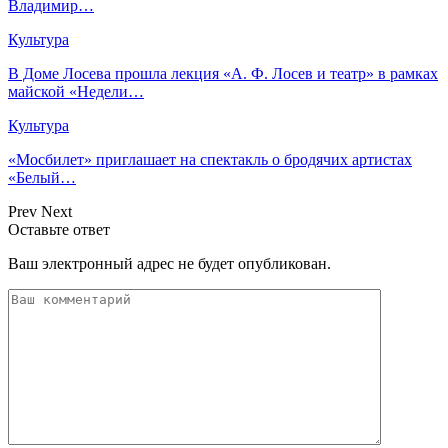
Владимир…
Культура
В Доме Лосева прошла лекция «А. Ф. Лосев и театр» в рамках
майской «Недели…
Культура
«Мосбилет» приглашает на спектакль о бродячих артистах
«Белый…
Prev
Next
Оставьте ответ
Ваш электронный адрес не будет опубликован.