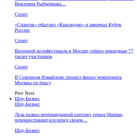
Виктория Рыбченкова…
Спорт
«Спартак» обыграл «Краснодар» и завоевал Кубок
России
Спорт
Весенний велофестиваль в Москве собрал рекордные 77
тысяч участников
Спорт
В Северном Измайлове прошел финал чемпионата
Москвы по боксу
Prev
Next
Шоу-Бизнес
Шоу-Бизнес
Лоза назвал неоправданной критику певца Shaman,
перекрестившегося перед своим…
Шоу-Бизнес