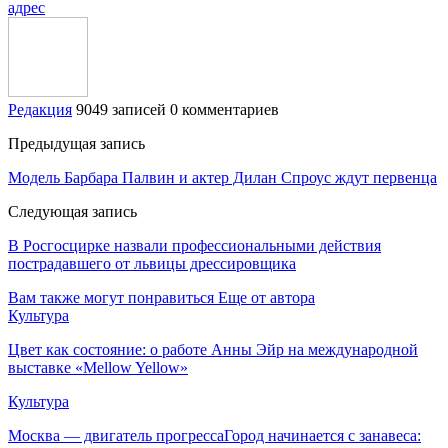
адрес
Редакция
9049 записей
0 комментариев
Предыдущая запись
Модель Барбара Палвин и актер Дилан Спроус ждут первенца
Следующая запись
В Росгосцирке назвали профессиональными действия
пострадавшего от львицы дрессировщика
Вам также могут понравиться
Еще от автора
Культура
Цвет как состояние: о работе Анны Эйр на международной
выставке «Mellow Yellow»
Культура
Москва — двигатель прогрессаГород начинается с занавеса: