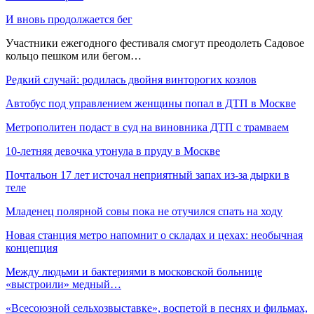
И вновь продолжается бег
Участники ежегодного фестиваля смогут преодолеть Садовое
кольцо пешком или бегом…
Редкий случай: родилась двойня винторогих козлов
Автобус под управлением женщины попал в ДТП в Москве
Метрополитен подаст в суд на виновника ДТП с трамваем
10-летняя девочка утонула в пруду в Москве
Почтальон 17 лет источал неприятный запах из-за дырки в
теле
Младенец полярной совы пока не отучился спать на ходу
Новая станция метро напомнит о складах и цехах: необычная
концепция
Между людьми и бактериями в московской больнице
«выстроили» медный…
«Всесоюзной сельхозвыставке», воспетой в песнях и фильмах,