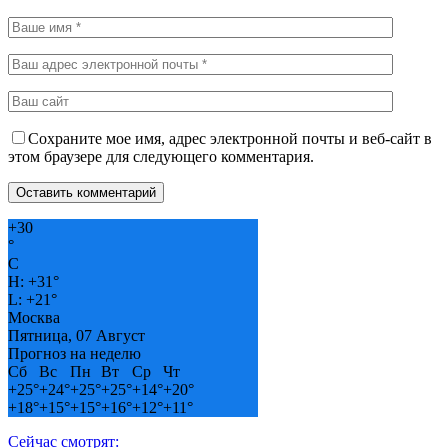
Сохраните мое имя, адрес электронной почты и веб-сайт в
этом браузере для следующего комментария.
+
30
°
C
H:
+
31°
L:
+
21°
Москва
Пятница, 07 Август
Прогноз на неделю
Сб
Вс
Пн
Вт
Ср
Чт
+
25°
+
24°
+
25°
+
25°
+
14°
+
20°
+
18°
+
15°
+
15°
+
16°
+
12°
+
11°
Сейчас смотрят: