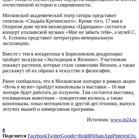
отечественной истории и современности.
Московский академический театр сатиры представит
спектакль «Свадьба Кречинского». Кроме того, 17 мая в
Оперном доме музея-заповедника «Царицыно» состоится
концерт итальянской музыки «Мне не забыть тебя», а музей С.
А. Есенина представит литературно-мемориальную
экспозицию.
Вместе с тем в воскресенье в Бирюлевском дендропарке
пройдет экскурсия «Экспедиция в Японию». Участникам
покажут растения, которые стали символами Японии, а также
расскажут об их образах в искусстве и философии.
Ранее сообщалось, что в Московском зоопарке в рамках акции
«Ночь в музее» пройдут кинопоказы и выставки – 16 мая
зоопарк будет работать до полуночи. Там состоится выставка,
посвященная животным – покорителям космоса, а также
кинопоказы, показ мотоциклов и другой арт-техники, выпуск
летучих мышей и иммерсивная программа.
Источник:
www.m24.ru
0
Поделится
Facebook
Twitter
Google+
ReddIt
WhatsApp
Pinterest
Эл.