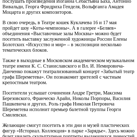
послушать произведения Иоганна Себастьяна Баха, Антонио
Вивальди, Георга Фридриха Генделя, Вольфганга Амадея
Моцарта и других композиторов.
В свою очередь, в Театре кошек Куклачева 16 и 17 мая
пройдет шоу «Коты-чемпионы». А в галерее «Беляев»
объединения «Выставочные залы Москвы» можно будет
посетить выставку заслуженной художницы России Елены
Болотских «Искусство и мир» – в экспозиции несколько
тематических блоков.
Также в выходные в Московском академическом музыкальном
театре имени К. С. Станиславского и Вл. И. Немировича-
Данченко покажут театрализованный концерт «Забытый театр
графа Шереметева». Он познакомит зрителей с частным
крепостным театром.
Посетители услышат сочинения Андре Гретри, Максима
Березовского, Франческо Арайи, Николы Порпоры, Василия
Пашкевича и других. Роль графа Николая Петровича
Шереметева исполнит премьер балетной труппы Георги
Смилевски.
Желающие смогут посетить в эти дни и музей пластических
фигур «Историал. Коллекция» в парке «Зарядье». Здесь можно
будет увидеть скульптурные портреты выдающихся личностей