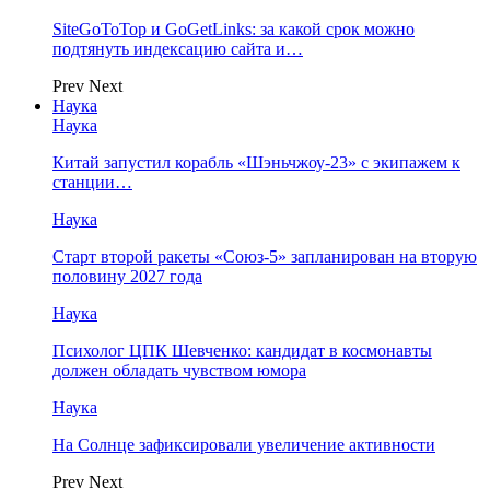
SiteGoToTop и GoGetLinks: за какой срок можно
подтянуть индексацию сайта и…
Prev
Next
Наука
Наука
Китай запустил корабль «Шэньчжоу-23» с экипажем к
станции…
Наука
Старт второй ракеты «Союз-5» запланирован на вторую
половину 2027 года
Наука
Психолог ЦПК Шевченко: кандидат в космонавты
должен обладать чувством юмора
Наука
На Солнце зафиксировали увеличение активности
Prev
Next