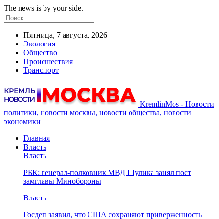
The news is by your side.
Пятница, 7 августа, 2026
Экология
Общество
Происшествия
Транспорт
KremlinMos - Новости
политики, новости москвы, новости общества, новости
экономики
Главная
Власть
Власть
РБК: генерал-полковник МВД Шулика занял пост
замглавы Минобороны
Власть
Госдеп заявил, что США сохраняют приверженность