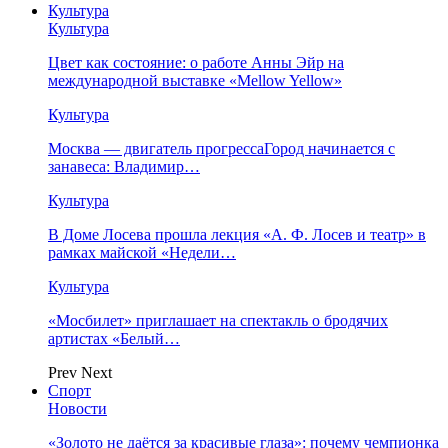
Культура
Культура
Цвет как состояние: о работе Анны Эйр на
международной выставке «Mellow Yellow»
Культура
Москва — двигатель прогрессаГород начинается с
занавеса: Владимир…
Культура
В Доме Лосева прошла лекция «А. Ф. Лосев и театр» в
рамках майской «Недели…
Культура
«Мосбилет» приглашает на спектакль о бродячих
артистах «Белый…
Prev
Next
Спорт
Новости
«Золото не даётся за красивые глаза»: почему чемпионка