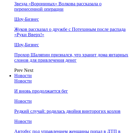
Звезда «Ворониных» Волкова рассказала о
перенесенной операции
Шоу-Бизнес
Жуков рассказал о дружбе с Потехиным после распада
«Руки Вверх!»
Шоу-Бизнес
Прохор Шаляпин признался, что хранит дома янтарных
слонов для привлечения денег
Prev
Next
Новости
Новости
И вновь продолжается бег
Новости
Редкий случай: родилась двойня винторогих козлов
Новости
Автобус под управлением женщины попал в ДТП в