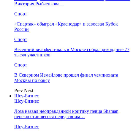
Виктория Рыбченкова…
Спорт
«Спартак» обыграл «Краснодар» и завоевал Кубок
России
Спорт
Весенний велофестиваль в Москве собрал рекордные 77
тысяч участников
Спорт
В Северном Измайлове прошел финал чемпионата
Москвы по боксу
Prev
Next
Шоу-Бизнес
Шоу-Бизнес
Лоза назвал неоправданной критику певца Shaman,
перекрестившегося перед своим…
Шоу-Бизнес