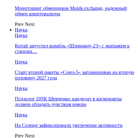
Мониторинг обменников Monik.exchange, надежный
обмен криптовалюты
Prev
Next
Наука
Наука
Китай запустил корабль «Шэньчжоу-23» с экипажем к
станции…
Наука
Старт второй ракеты «Союз-5» запланирован на вторую
половину 2027 года
Наука
Психолог ЦПК Шевченко: кандидат в космонавты
должен обладать чувством юмора
Наука
На Солнце зафиксировали увеличение активности
Prev
Next