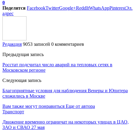
0
Поделится
Facebook
Twitter
Google+
ReddIt
WhatsApp
Pinterest
Эл.
адрес
Редакция
9053 записей
0 комментариев
Предыдущая запись
Росстат подсчитал число аварий на тепловых сетях в
Московском регионе
Следующая запись
Благоприятные условия для наблюдения Венеры и Юпитера
сложились в Москве
Вам также могут понравиться
Еще от автора
Транспорт
Движение временно ограничат на некоторых улицах в ЦАО,
ЗАО и СВАО 27 мая