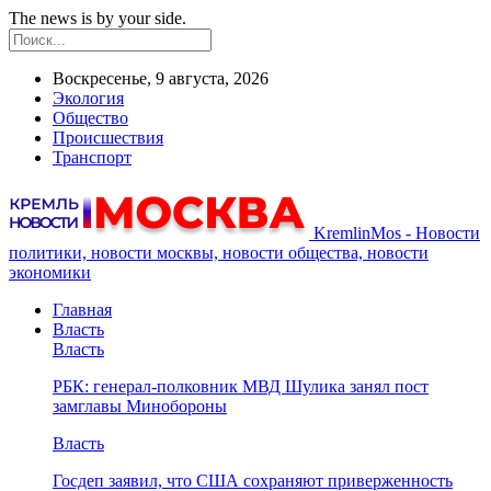
The news is by your side.
Воскресенье, 9 августа, 2026
Экология
Общество
Происшествия
Транспорт
KremlinMos - Новости
политики, новости москвы, новости общества, новости
экономики
Главная
Власть
Власть
РБК: генерал-полковник МВД Шулика занял пост
замглавы Минобороны
Власть
Госдеп заявил, что США сохраняют приверженность