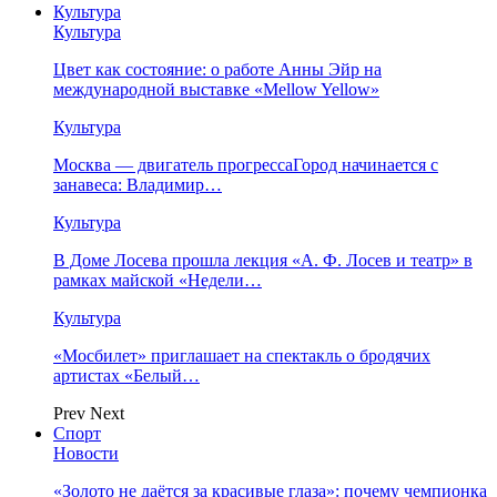
Культура
Культура
Цвет как состояние: о работе Анны Эйр на
международной выставке «Mellow Yellow»
Культура
Москва — двигатель прогрессаГород начинается с
занавеса: Владимир…
Культура
В Доме Лосева прошла лекция «А. Ф. Лосев и театр» в
рамках майской «Недели…
Культура
«Мосбилет» приглашает на спектакль о бродячих
артистах «Белый…
Prev
Next
Спорт
Новости
«Золото не даётся за красивые глаза»: почему чемпионка