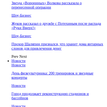
Звезда «Ворониных» Волкова рассказала о
перенесенной операции
Шоу-Бизнес
Жуков рассказал о дружбе с Потехиным после распада
«Руки Вверх!»
Шоу-Бизнес
Прохор Шаляпин признался, что хранит дома янтарных
слонов для привлечения денег
Prev
Next
Новости
Новости
День физкультурника: 200 тренировок и звездные
концерты
Новости
Город продолжает реконструкцию стадионов и
бассейнов
Новости