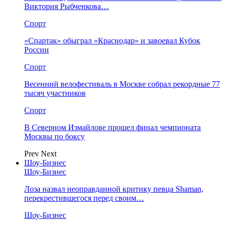
Виктория Рыбченкова…
Спорт
«Спартак» обыграл «Краснодар» и завоевал Кубок
России
Спорт
Весенний велофестиваль в Москве собрал рекордные 77
тысяч участников
Спорт
В Северном Измайлове прошел финал чемпионата
Москвы по боксу
Prev
Next
Шоу-Бизнес
Шоу-Бизнес
Лоза назвал неоправданной критику певца Shaman,
перекрестившегося перед своим…
Шоу-Бизнес