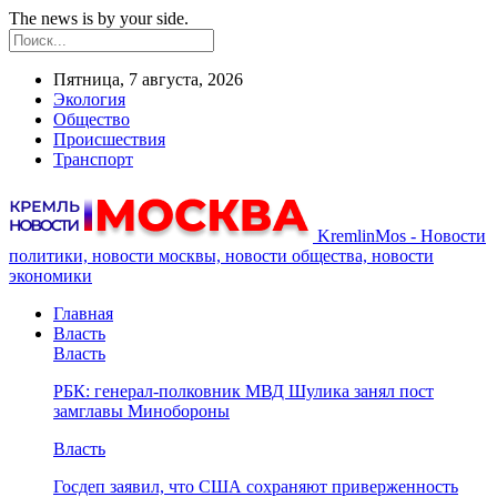
The news is by your side.
Пятница, 7 августа, 2026
Экология
Общество
Происшествия
Транспорт
KremlinMos - Новости
политики, новости москвы, новости общества, новости
экономики
Главная
Власть
Власть
РБК: генерал-полковник МВД Шулика занял пост
замглавы Минобороны
Власть
Госдеп заявил, что США сохраняют приверженность