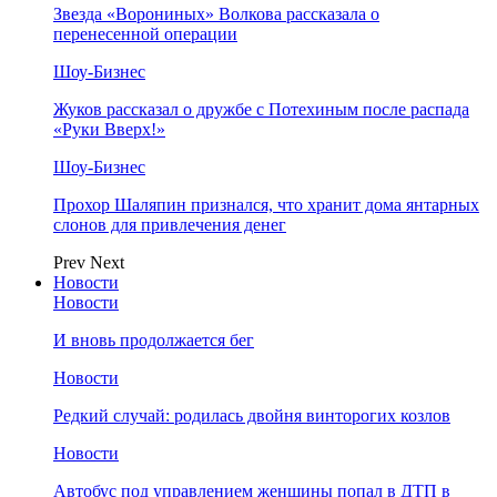
Звезда «Ворониных» Волкова рассказала о
перенесенной операции
Шоу-Бизнес
Жуков рассказал о дружбе с Потехиным после распада
«Руки Вверх!»
Шоу-Бизнес
Прохор Шаляпин признался, что хранит дома янтарных
слонов для привлечения денег
Prev
Next
Новости
Новости
И вновь продолжается бег
Новости
Редкий случай: родилась двойня винторогих козлов
Новости
Автобус под управлением женщины попал в ДТП в