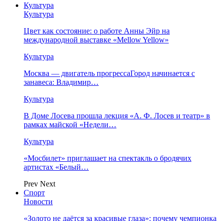
Культура
Культура
Цвет как состояние: о работе Анны Эйр на
международной выставке «Mellow Yellow»
Культура
Москва — двигатель прогрессаГород начинается с
занавеса: Владимир…
Культура
В Доме Лосева прошла лекция «А. Ф. Лосев и театр» в
рамках майской «Недели…
Культура
«Мосбилет» приглашает на спектакль о бродячих
артистах «Белый…
Prev
Next
Спорт
Новости
«Золото не даётся за красивые глаза»: почему чемпионка