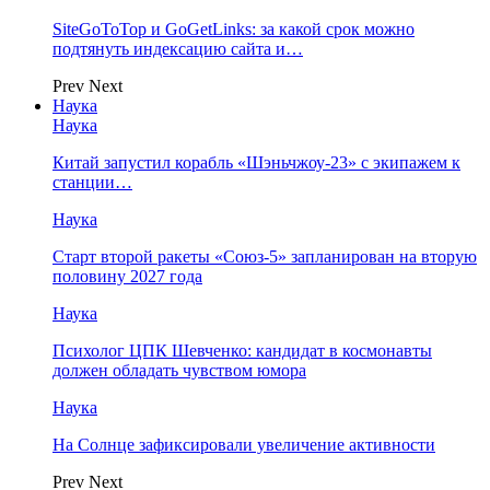
SiteGoToTop и GoGetLinks: за какой срок можно
подтянуть индексацию сайта и…
Prev
Next
Наука
Наука
Китай запустил корабль «Шэньчжоу-23» с экипажем к
станции…
Наука
Старт второй ракеты «Союз-5» запланирован на вторую
половину 2027 года
Наука
Психолог ЦПК Шевченко: кандидат в космонавты
должен обладать чувством юмора
Наука
На Солнце зафиксировали увеличение активности
Prev
Next