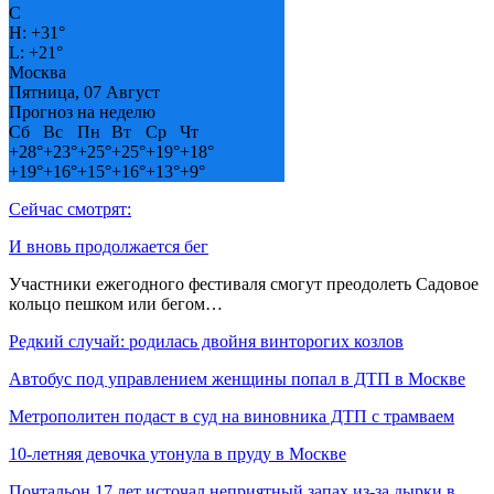
C
H:
+
31°
L:
+
21°
Москва
Пятница, 07 Август
Прогноз на неделю
Сб
Вс
Пн
Вт
Ср
Чт
+
28°
+
23°
+
25°
+
25°
+
19°
+
18°
+
19°
+
16°
+
15°
+
16°
+
13°
+
9°
Сейчас смотрят:
И вновь продолжается бег
Участники ежегодного фестиваля смогут преодолеть Садовое
кольцо пешком или бегом…
Редкий случай: родилась двойня винторогих козлов
Автобус под управлением женщины попал в ДТП в Москве
Метрополитен подаст в суд на виновника ДТП с трамваем
10-летняя девочка утонула в пруду в Москве
Почтальон 17 лет источал неприятный запах из-за дырки в