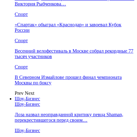
Виктория Рыбченкова…
Спорт
«Спартак» обыграл «Краснодар» и завоевал Кубок
России
Спорт
Весенний велофестиваль в Москве собрал рекордные 77
тысяч участников
Спорт
В Северном Измайлове прошел финал чемпионата
Москвы по боксу
Prev
Next
Шоу-Бизнес
Шоу-Бизнес
Лоза назвал неоправданной критику певца Shaman,
перекрестившегося перед своим…
Шоу-Бизнес