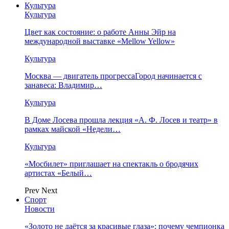
Культура
Культура
Цвет как состояние: о работе Анны Эйр на
международной выставке «Mellow Yellow»
Культура
Москва — двигатель прогрессаГород начинается с
занавеса: Владимир…
Культура
В Доме Лосева прошла лекция «А. Ф. Лосев и театр» в
рамках майской «Недели…
Культура
«Мосбилет» приглашает на спектакль о бродячих
артистах «Белый…
Prev
Next
Спорт
Новости
«Золото не даётся за красивые глаза»: почему чемпионка