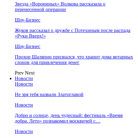
Звезда «Ворониных» Волкова рассказала о
перенесенной операции
Шоу-Бизнес
Жуков рассказал о дружбе с Потехиным после распада
«Руки Вверх!»
Шоу-Бизнес
Прохор Шаляпин признался, что хранит дома янтарных
слонов для привлечения денег
Prev
Next
Новости
Новости
Не зря тебя назвали Златоглавой
Новости
Добро и солнце, день чудесный: фестиваль «Время
добра. Лето» познакомил москвичей с…
Новости