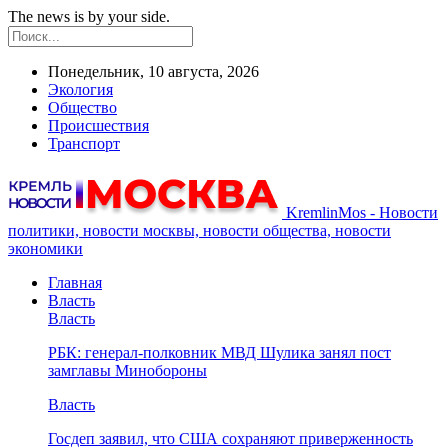
The news is by your side.
Понедельник, 10 августа, 2026
Экология
Общество
Происшествия
Транспорт
KremlinMos - Новости
политики, новости москвы, новости общества, новости
экономики
Главная
Власть
Власть
РБК: генерал-полковник МВД Шулика занял пост
замглавы Минобороны
Власть
Госдеп заявил, что США сохраняют приверженность