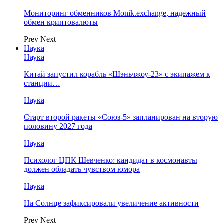
Мониторинг обменников Monik.exchange, надежный
обмен криптовалюты
Prev
Next
Наука
Наука
Китай запустил корабль «Шэньчжоу-23» с экипажем к
станции…
Наука
Старт второй ракеты «Союз-5» запланирован на вторую
половину 2027 года
Наука
Психолог ЦПК Шевченко: кандидат в космонавты
должен обладать чувством юмора
Наука
На Солнце зафиксировали увеличение активности
Prev
Next