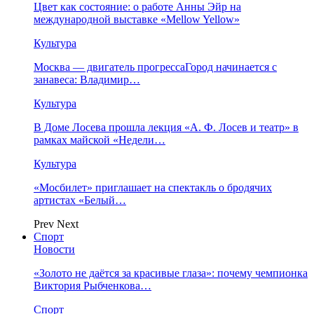
Цвет как состояние: о работе Анны Эйр на
международной выставке «Mellow Yellow»
Культура
Москва — двигатель прогрессаГород начинается с
занавеса: Владимир…
Культура
В Доме Лосева прошла лекция «А. Ф. Лосев и театр» в
рамках майской «Недели…
Культура
«Мосбилет» приглашает на спектакль о бродячих
артистах «Белый…
Prev
Next
Спорт
Новости
«Золото не даётся за красивые глаза»: почему чемпионка
Виктория Рыбченкова…
Спорт