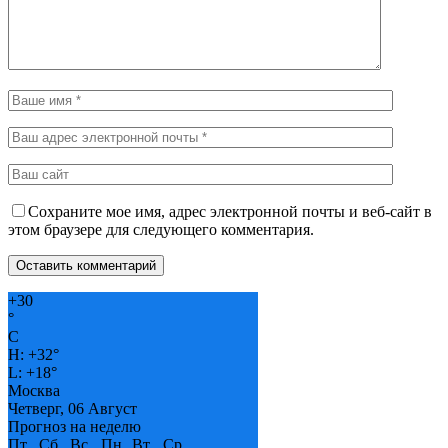
Сохраните мое имя, адрес электронной почты и веб-сайт в
этом браузере для следующего комментария.
+
30
°
C
H:
+
32°
L:
+
18°
Москва
Четверг, 06 Август
Прогноз на неделю
Пт
Сб
Вс
Пн
Вт
Ср