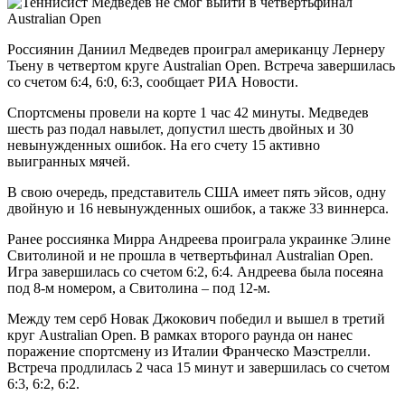
Россиянин Даниил Медведев проиграл американцу Лернеру
Тьену в четвертом круге Australian Open. Встреча завершилась
со счетом 6:4, 6:0, 6:3, сообщает РИА Новости.
Спортсмены провели на корте 1 час 42 минуты. Медведев
шесть раз подал навылет, допустил шесть двойных и 30
невынужденных ошибок. На его счету 15 активно
выигранных мячей.
В свою очередь, представитель США имеет пять эйсов, одну
двойную и 16 невынужденных ошибок, а также 33 виннерса.
Ранее россиянка Мирра Андреева проиграла украинке Элине
Свитолиной и не прошла в четвертьфинал Australian Open.
Игра завершилась со счетом 6:2, 6:4. Андреева была посеяна
под 8-м номером, а Свитолина – под 12-м.
Между тем серб Новак Джокович победил и вышел в третий
круг Australian Open. В рамках второго раунда он нанес
поражение спортсмену из Италии Франческо Маэстрелли.
Встреча продлилась 2 часа 15 минут и завершилась со счетом
6:3, 6:2, 6:2.