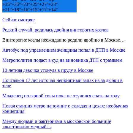
+
35°
+
25°
+
23°
+
25°
+
27°
+
23°
+
21°
+
18°
+
16°
+
15°
+
17°
+
14°
Сейчас смотрят:
Редкий случай: родилась двойня винторогих козлов
Винторогие козлы неожиданно родили двойню в Москве…
Автобус под управлением женщины попал в ДТП в Москве
Метрополитен подаст в суд на виновника ДТП с трамваем
10-летняя девочка утонула в пруду в Москве
Почтальон 17 лет источал неприятный запах из-за дырки в
теле
Младенец полярной совы пока не отучился спать на ходу
Новая станция метро напомнит о складах и цехах: необычная
концепция
Между людьми и бактериями в московской больнице
«выстроили» медный…