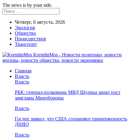
The news is by your side.
Четверг, 6 августа, 2026
Экология
Общество
Происшествия
Транспорт
KremlinMos - Новости политики, новости
москвы, новости общества, новости экономики
Главная
Власть
Власть
РБК: генерал-полковник МВД Шулика занял пост
замглавы Минобороны
Власть
Госдеп заявил, что США сохраняют приверженность
ДНЯО
Власть