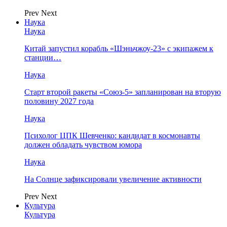
Prev
Next
Наука
Наука
Китай запустил корабль «Шэньчжоу-23» с экипажем к
станции…
Наука
Старт второй ракеты «Союз-5» запланирован на вторую
половину 2027 года
Наука
Психолог ЦПК Шевченко: кандидат в космонавты
должен обладать чувством юмора
Наука
На Солнце зафиксировали увеличение активности
Prev
Next
Культура
Культура