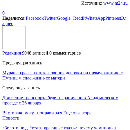
Источник:
www.m24.ru
0
Поделится
Facebook
Twitter
Google+
ReddIt
WhatsApp
Pinterest
Эл.
адрес
Редакция
9048 записей
0 комментариев
Предыдущая запись
Мурашко рассказал, как звонок девочки на прямую линию с
Путиным спас жизнь ее матери
Следующая запись
Движение транспорта будет ограничено в Академическом
проезде с 26 января
Вам также могут понравиться
Еще от автора
Новости
«Золото не даётся за красивые глаза»: почему чемпионка