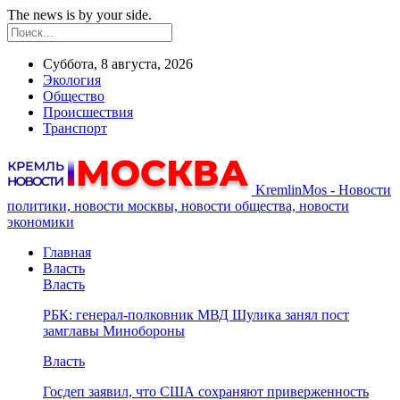
The news is by your side.
Суббота, 8 августа, 2026
Экология
Общество
Происшествия
Транспорт
KremlinMos - Новости
политики, новости москвы, новости общества, новости
экономики
Главная
Власть
Власть
РБК: генерал-полковник МВД Шулика занял пост
замглавы Минобороны
Власть
Госдеп заявил, что США сохраняют приверженность