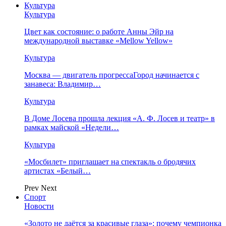
Культура
Культура
Цвет как состояние: о работе Анны Эйр на
международной выставке «Mellow Yellow»
Культура
Москва — двигатель прогрессаГород начинается с
занавеса: Владимир…
Культура
В Доме Лосева прошла лекция «А. Ф. Лосев и театр» в
рамках майской «Недели…
Культура
«Мосбилет» приглашает на спектакль о бродячих
артистах «Белый…
Prev
Next
Спорт
Новости
«Золото не даётся за красивые глаза»: почему чемпионка