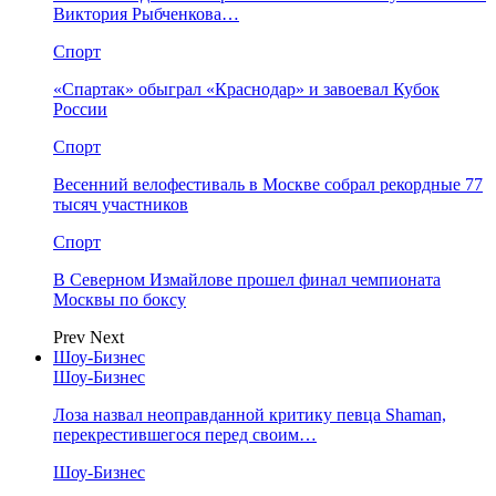
Виктория Рыбченкова…
Спорт
«Спартак» обыграл «Краснодар» и завоевал Кубок
России
Спорт
Весенний велофестиваль в Москве собрал рекордные 77
тысяч участников
Спорт
В Северном Измайлове прошел финал чемпионата
Москвы по боксу
Prev
Next
Шоу-Бизнес
Шоу-Бизнес
Лоза назвал неоправданной критику певца Shaman,
перекрестившегося перед своим…
Шоу-Бизнес