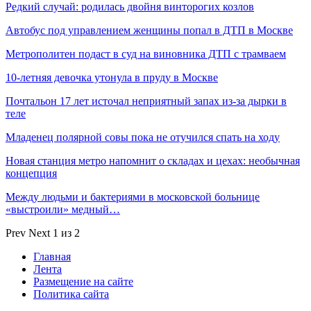
Редкий случай: родилась двойня винторогих козлов
Автобус под управлением женщины попал в ДТП в Москве
Метрополитен подаст в суд на виновника ДТП с трамваем
10-летняя девочка утонула в пруду в Москве
Почтальон 17 лет источал неприятный запах из-за дырки в
теле
Младенец полярной совы пока не отучился спать на ходу
Новая станция метро напомнит о складах и цехах: необычная
концепция
Между людьми и бактериями в московской больнице
«выстроили» медный…
Prev
Next
1 из 2
Главная
Лента
Размещение на сайте
Политика сайта