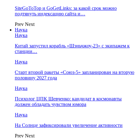
SiteGoToTop и GoGetLinks: за какой срок можно
подтянуть индексацию сайта и…
Prev
Next
Наука
Наука
Китай запустил корабль «Шэньчжоу-23» с экипажем к
станции…
Наука
Старт второй ракеты «Союз-5» запланирован на вторую
половину 2027 года
Наука
Психолог ЦПК Шевченко: кандидат в космонавты
должен обладать чувством юмора
Наука
На Солнце зафиксировали увеличение активности
Prev
Next