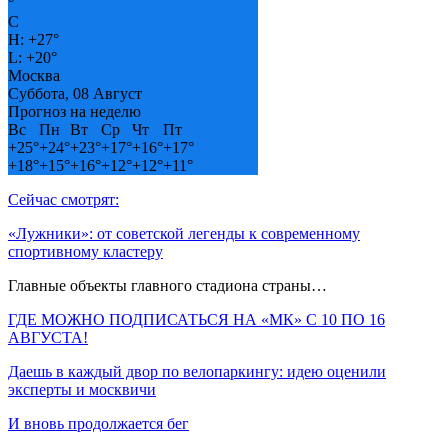
°
C
H:
+
27°
L:
+
20°
Москва
Суббота, 08 Август
Прогноз на неделю
Вс
Пн
Вт
Ср
Чт
Пт
+
25°
+
24°
+
23°
+
17°
+
16°
+
17°
+
18°
+
15°
+
16°
+
12°
+
12°
+
11°
Сейчас смотрят:
«Лужники»: от советской легенды к современному
спортивному кластеру
Главные объекты главного стадиона страны…
ГДЕ МОЖНО ПОДПИСАТЬСЯ НА «МК» С 10 ПО 16
АВГУСТА!
Даешь в каждый двор по велопаркингу: идею оценили
эксперты и москвичи
И вновь продолжается бег