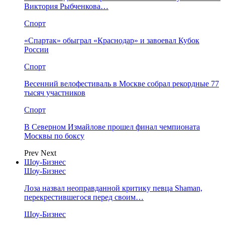
Виктория Рыбченкова…
Спорт
«Спартак» обыграл «Краснодар» и завоевал Кубок
России
Спорт
Весенний велофестиваль в Москве собрал рекордные 77
тысяч участников
Спорт
В Северном Измайлове прошел финал чемпионата
Москвы по боксу
Prev
Next
Шоу-Бизнес
Шоу-Бизнес
Лоза назвал неоправданной критику певца Shaman,
перекрестившегося перед своим…
Шоу-Бизнес