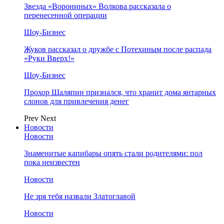
Звезда «Ворониных» Волкова рассказала о
перенесенной операции
Шоу-Бизнес
Жуков рассказал о дружбе с Потехиным после распада
«Руки Вверх!»
Шоу-Бизнес
Прохор Шаляпин признался, что хранит дома янтарных
слонов для привлечения денег
Prev
Next
Новости
Новости
Знаменитые капибары опять стали родителями: пол
пока неизвестен
Новости
Не зря тебя назвали Златоглавой
Новости