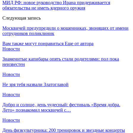
МИД РФ: новое руководство Ирана придерживается
обязательства не иметь ядерного оружия
Следующая запись
Москвичей предупредили о мошенниках, звонящих от имени
сотрудников поликлиник
Вам также могут понравиться
Еще от автора
Новости
Знаменитые капибары опять стали родителями: пол пока
неизвестен
Новости
Не зря тебя назвали Златоглавой
Новости
Добро и солнце, день чудесный: фестиваль «Время добра.
Лето» познакомил москвичей с…
Новости
День физкультурника: 200 тренировок и звездные концерты