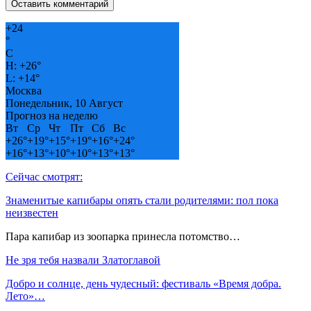
+
24
°
C
H:
+
26°
L:
+
14°
Москва
Понедельник, 10 Август
Прогноз на неделю
Вт
Ср
Чт
Пт
Сб
Вс
+
26°
+
19°
+
15°
+
19°
+
16°
+
24°
+
16°
+
13°
+
10°
+
10°
+
13°
+
13°
Сейчас смотрят:
Знаменитые капибары опять стали родителями: пол пока
неизвестен
Пара капибар из зоопарка принесла потомство…
Не зря тебя назвали Златоглавой
Добро и солнце, день чудесный: фестиваль «Время добра.
Лето»…