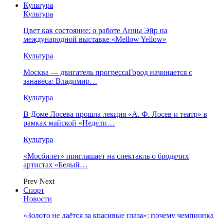
Культура
Культура
Цвет как состояние: о работе Анны Эйр на
международной выставке «Mellow Yellow»
Культура
Москва — двигатель прогрессаГород начинается с
занавеса: Владимир…
Культура
В Доме Лосева прошла лекция «А. Ф. Лосев и театр» в
рамках майской «Недели…
Культура
«Мосбилет» приглашает на спектакль о бродячих
артистах «Белый…
Prev
Next
Спорт
Новости
«Золото не даётся за красивые глаза»: почему чемпионка