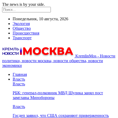
The news is by your side.
Понедельник, 10 августа, 2026
Экология
Общество
Происшествия
Транспорт
KremlinMos - Новости
политики, новости москвы, новости общества, новости
экономики
Главная
Власть
Власть
РБК: генерал-полковник МВД Шулика занял пост
замглавы Минобороны
Власть
Госдеп заявил, что США сохраняют приверженность