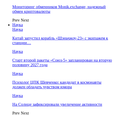
Мониторинг обменников Monik.exchange, надежный
обмен криптовалюты
Prev
Next
Наука
Наука
Китай запустил корабль «Шэньчжоу-23» с экипажем к
станции…
Наука
Старт второй ракеты «Союз-5» запланирован на вторую
половину 2027 года
Наука
Психолог ЦПК Шевченко: кандидат в космонавты
должен обладать чувством юмора
Наука
На Солнце зафиксировали увеличение активности
Prev
Next