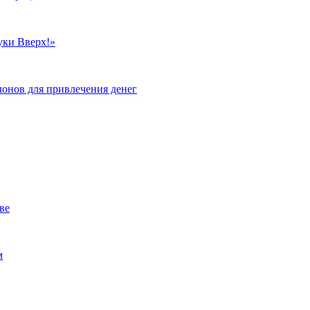
уки Вверх!»
лонов для привлечения денег
ве
м