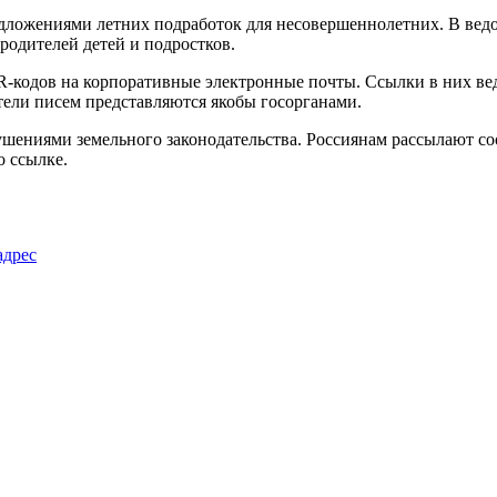
ложениями летних подработок для несовершеннолетних. В ведо
одителей детей и подростков.
R-кодов на корпоративные электронные почты. Ссылки в них вед
ели писем представляются якобы госорганами.
ушениями земельного законодательства. Россиянам рассылают с
о ссылке.
адрес