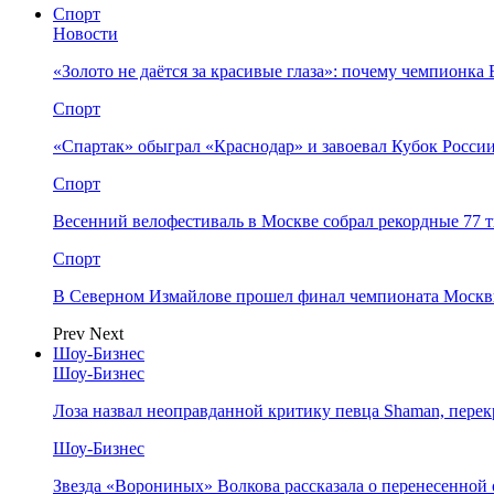
Спорт
Новости
«Золото не даётся за красивые глаза»: почему чемпионк
Спорт
«Спартак» обыграл «Краснодар» и завоевал Кубок Росси
Спорт
Весенний велофестиваль в Москве собрал рекордные 77 
Спорт
В Северном Измайлове прошел финал чемпионата Москв
Prev
Next
Шоу-Бизнес
Шоу-Бизнес
Лоза назвал неоправданной критику певца Shaman, пере
Шоу-Бизнес
Звезда «Ворониных» Волкова рассказала о перенесенной