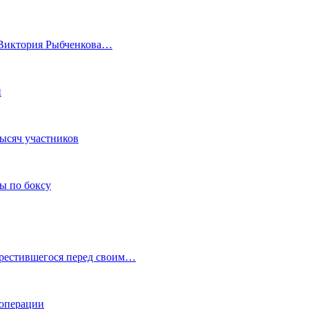
а Виктория Рыбченкова…
и
тысяч участников
ы по боксу
крестившегося перед своим…
 операции