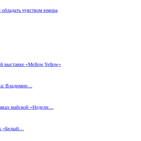
 обладать чувством юмора
й выставке «Mellow Yellow»
еса: Владимир…
рамках майской «Недели…
ах «Белый…