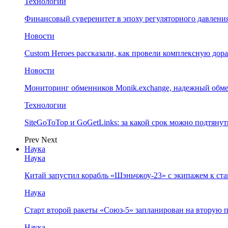
Технологии
Финансовый суверенитет в эпоху регуляторного давления
Новости
Custom Heroes рассказали, как провели комплексную дор
Новости
Мониторинг обменников Monik.exchange, надежный обм
Технологии
SiteGoToTop и GoGetLinks: за какой срок можно подтяну
Prev
Next
Наука
Наука
Китай запустил корабль «Шэньчжоу-23» с экипажем к с
Наука
Старт второй ракеты «Союз-5» запланирован на вторую 
Наука