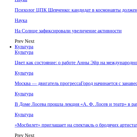
Психолог ЦПК Шевченко: кандидат в космонавты должен
Наука
На Солнце зафиксировали увеличение активности
Prev
Next
Культура
Культура
Цвет как состояние: о работе Анны Эйр на международно
Культура
Москва — двигатель прогрессаГород начинается с занав
Культура
В Доме Лосева прошла лекция «А. Ф. Лосев и театр» в 
Культура
«Мосбилет» приглашает на спектакль о бродячих артист
Prev
Next