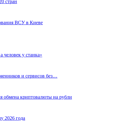
20 стран
ования ВСУ в Киеве
а человек у станка»
бменников и сервисов без…
ля обмена криптовалюты на рубли
у 2026 года