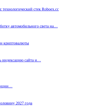
: технологический стек Roboex.cc
аботку автомобильного света на…
ен криптовалюты
ть индексацию сайта и…
танции…
половину 2027 года