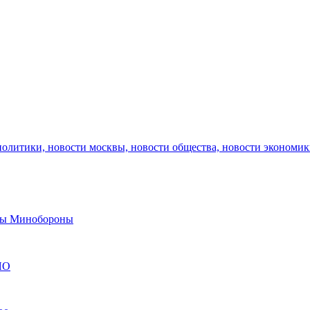
политики, новости москвы, новости общества, новости экономи
авы Минобороны
ЯО