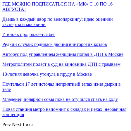
ГДЕ МОЖНО ПОДПИСАТЬСЯ НА «МК» С 10 ПО 16
АВГУСТА!
Даешь в каждый двор по велопаркингу: идею оценили
эксперты и москвичи
И вновь продолжается бег
Редкий случай: родилась двойня винторогих козлов
Автобус под управлением женщины попал в ДТП в Москве
Метрополитен подаст в суд на виновника ДТП с трамваем
10-летняя девочка утонула в пруду в Москве
Почтальон 17 лет источал неприятный запах из-за дырки в
теле
Младенец полярной совы пока не отучился спать на ходу
Новая станция метро напомнит о складах и цехах: необычная
концепция
Prev
Next
1 из 2