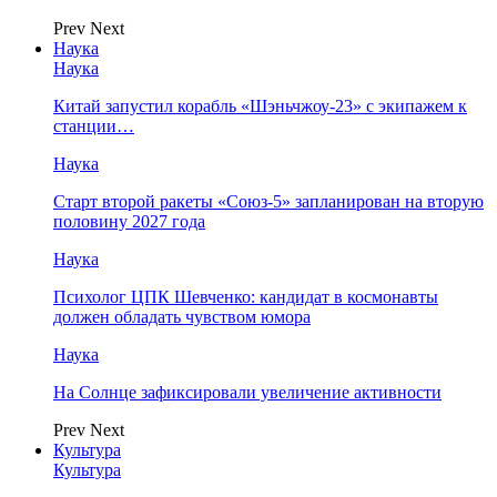
Prev
Next
Наука
Наука
Китай запустил корабль «Шэньчжоу-23» с экипажем к
станции…
Наука
Старт второй ракеты «Союз-5» запланирован на вторую
половину 2027 года
Наука
Психолог ЦПК Шевченко: кандидат в космонавты
должен обладать чувством юмора
Наука
На Солнце зафиксировали увеличение активности
Prev
Next
Культура
Культура