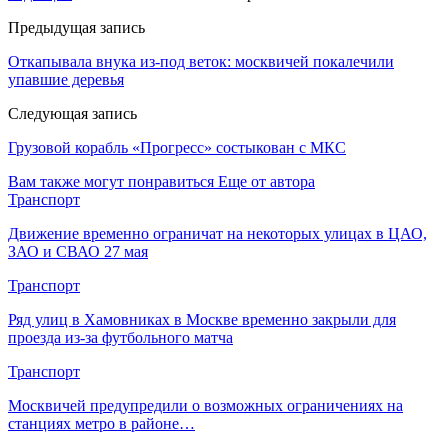
Предыдущая запись
Откапывала внука из-под веток: москвичей покалечили
упавшие деревья
Следующая запись
Грузовой корабль «Прогресс» состыкован с МКС
Вам также могут понравиться
Еще от автора
Транспорт
Движение временно ограничат на некоторых улицах в ЦАО,
ЗАО и СВАО 27 мая
Транспорт
Ряд улиц в Хамовниках в Москве временно закрыли для
проезда из-за футбольного матча
Транспорт
Москвичей предупредили о возможных ограничениях на
станциях метро в районе…