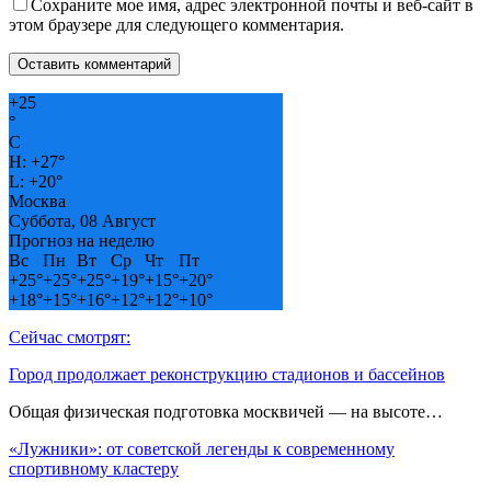
Сохраните мое имя, адрес электронной почты и веб-сайт в
этом браузере для следующего комментария.
+
25
°
C
H:
+
27°
L:
+
20°
Москва
Суббота, 08 Август
Прогноз на неделю
Вс
Пн
Вт
Ср
Чт
Пт
+
25°
+
25°
+
25°
+
19°
+
15°
+
20°
+
18°
+
15°
+
16°
+
12°
+
12°
+
10°
Сейчас смотрят:
Город продолжает реконструкцию стадионов и бассейнов
Общая физическая подготовка москвичей — на высоте…
«Лужники»: от советской легенды к современному
спортивному кластеру