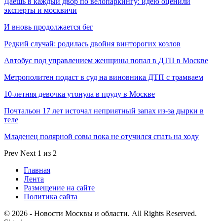
Даешь в каждый двор по велопаркингу: идею оценили
эксперты и москвичи
И вновь продолжается бег
Редкий случай: родилась двойня винторогих козлов
Автобус под управлением женщины попал в ДТП в Москве
Метрополитен подаст в суд на виновника ДТП с трамваем
10-летняя девочка утонула в пруду в Москве
Почтальон 17 лет источал неприятный запах из-за дырки в
теле
Младенец полярной совы пока не отучился спать на ходу
Prev
Next
1 из 2
Главная
Лента
Размещение на сайте
Политика сайта
© 2026 - Новости Москвы и области. All Rights Reserved.