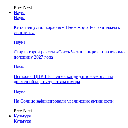
Prev
Next
Наука
Наука
Китай запустил корабль «Шэньчжоу-23» с экипажем к
станции…
Наука
Старт второй ракеты «Союз-5» запланирован на вторую
половину 2027 года
Наука
Психолог ЦПК Шевченко: кандидат в космонавты
должен обладать чувством юмора
Наука
На Солнце зафиксировали увеличение активности
Prev
Next
Культура
Культура