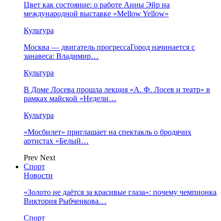
Цвет как состояние: о работе Анны Эйр на
международной выставке «Mellow Yellow»
Культура
Москва — двигатель прогрессаГород начинается с
занавеса: Владимир…
Культура
В Доме Лосева прошла лекция «А. Ф. Лосев и театр» в
рамках майской «Недели…
Культура
«Мосбилет» приглашает на спектакль о бродячих
артистах «Белый…
Prev
Next
Спорт
Новости
«Золото не даётся за красивые глаза»: почему чемпионка
Виктория Рыбченкова…
Спорт