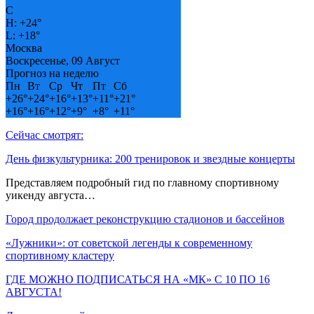
C
H:
+
24°
L:
+
18°
Москва
Воскресенье, 09 Август
Прогноз на неделю
Пн
Вт
Ср
Чт
Пт
Сб
+
26°
+
24°
+
16°
+
13°
+
11°
+
21°
+
16°
+
16°
+
12°
+
9°
+
8°
+
11°
Сейчас смотрят:
День физкультурника: 200 тренировок и звездные концерты
Представляем подробный гид по главному спортивному
уикенду августа…
Город продолжает реконструкцию стадионов и бассейнов
«Лужники»: от советской легенды к современному
спортивному кластеру
ГДЕ МОЖНО ПОДПИСАТЬСЯ НА «МК» С 10 ПО 16
АВГУСТА!