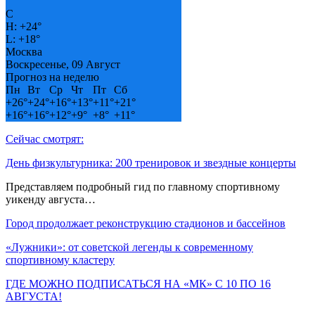
°
C
H:
+
24°
L:
+
18°
Москва
Воскресенье, 09 Август
Прогноз на неделю
Пн
Вт
Ср
Чт
Пт
Сб
+
26°
+
24°
+
16°
+
13°
+
11°
+
21°
+
16°
+
16°
+
12°
+
9°
+
8°
+
11°
Сейчас смотрят:
День физкультурника: 200 тренировок и звездные концерты
Представляем подробный гид по главному спортивному
уикенду августа…
Город продолжает реконструкцию стадионов и бассейнов
«Лужники»: от советской легенды к современному
спортивному кластеру
ГДЕ МОЖНО ПОДПИСАТЬСЯ НА «МК» С 10 ПО 16
АВГУСТА!