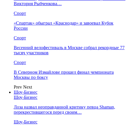
Виктория Рыбченкова…
Спорт
«Спартак» обыграл «Краснодар» и завоевал Кубок
России
Спорт
Весенний велофестиваль в Москве собрал рекордные 77
тысяч участников
Спорт
В Северном Измайлове прошел финал чемпионата
Москвы по боксу
Prev
Next
Шоу-Бизнес
Шоу-Бизнес
Лоза назвал неоправданной критику певца Shaman,
перекрестившегося перед своим…
Шоу-Бизнес