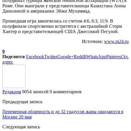
полуфинал турнира Женской теннисной ассоциации (WTA) в
Риме. Они выиграли у представительницы Казахстана Анны
Данилиной и американки Эйжи Мухаммад.
Прошедшая игра закончилась со счетом 4:6, 6:3, 11:9. В
полуфинале спортсменки встретятся с австралийкой Сторм
Хантер и представительницей США Джессикой Пегулой.
Источник:
www.m24.ru
0
Поделится
Facebook
Twitter
Google+
ReddIt
WhatsApp
Pinterest
Эл.
адрес
Редакция
9054 записей
0 комментариев
Предыдущая запись
Переменная облачность и до 32 градусов жары ожидаются в
Москве 20 мая
Следующая запись