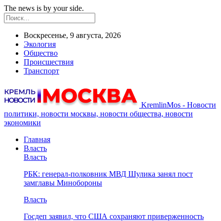
The news is by your side.
Воскресенье, 9 августа, 2026
Экология
Общество
Происшествия
Транспорт
KremlinMos - Новости
политики, новости москвы, новости общества, новости
экономики
Главная
Власть
Власть
РБК: генерал-полковник МВД Шулика занял пост
замглавы Минобороны
Власть
Госдеп заявил, что США сохраняют приверженность