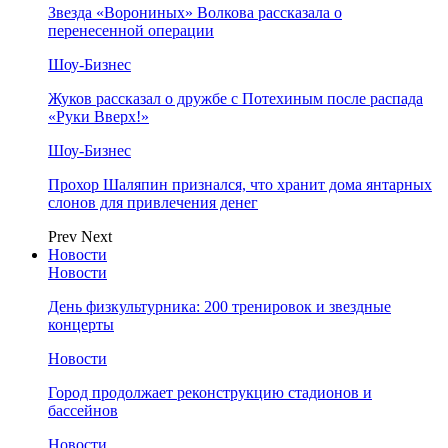
Звезда «Ворониных» Волкова рассказала о
перенесенной операции
Шоу-Бизнес
Жуков рассказал о дружбе с Потехиным после распада
«Руки Вверх!»
Шоу-Бизнес
Прохор Шаляпин признался, что хранит дома янтарных
слонов для привлечения денег
Prev
Next
Новости
Новости
День физкультурника: 200 тренировок и звездные
концерты
Новости
Город продолжает реконструкцию стадионов и
бассейнов
Новости