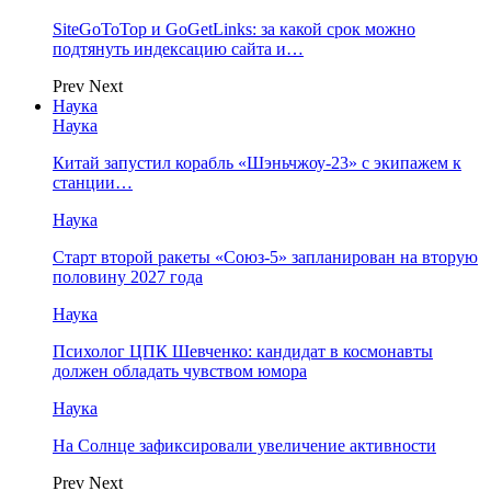
SiteGoToTop и GoGetLinks: за какой срок можно
подтянуть индексацию сайта и…
Prev
Next
Наука
Наука
Китай запустил корабль «Шэньчжоу-23» с экипажем к
станции…
Наука
Старт второй ракеты «Союз-5» запланирован на вторую
половину 2027 года
Наука
Психолог ЦПК Шевченко: кандидат в космонавты
должен обладать чувством юмора
Наука
На Солнце зафиксировали увеличение активности
Prev
Next