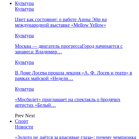
Культура
Культура
Цвет как состояние: о работе Анны Эйр на
международной выставке «Mellow Yellow»
Культура
Москва — двигатель прогрессаГород начинается с
занавеса: Владимир…
Культура
В Доме Лосева прошла лекция «А. Ф. Лосев и театр» в
рамках майской «Недели…
Культура
«Мосбилет» приглашает на спектакль о бродячих
артистах «Белый…
Prev
Next
Спорт
Новости
«Золото не даётся за красивые глаза»: почему чемпионка