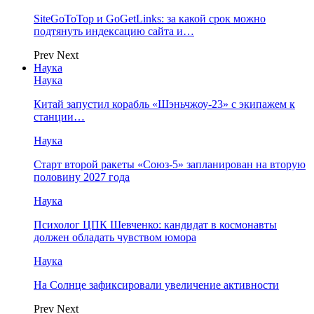
SiteGoToTop и GoGetLinks: за какой срок можно
подтянуть индексацию сайта и…
Prev
Next
Наука
Наука
Китай запустил корабль «Шэньчжоу-23» с экипажем к
станции…
Наука
Старт второй ракеты «Союз-5» запланирован на вторую
половину 2027 года
Наука
Психолог ЦПК Шевченко: кандидат в космонавты
должен обладать чувством юмора
Наука
На Солнце зафиксировали увеличение активности
Prev
Next