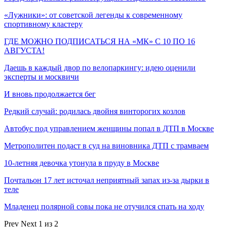
«Лужники»: от советской легенды к современному
спортивному кластеру
ГДЕ МОЖНО ПОДПИСАТЬСЯ НА «МК» С 10 ПО 16
АВГУСТА!
Даешь в каждый двор по велопаркингу: идею оценили
эксперты и москвичи
И вновь продолжается бег
Редкий случай: родилась двойня винторогих козлов
Автобус под управлением женщины попал в ДТП в Москве
Метрополитен подаст в суд на виновника ДТП с трамваем
10-летняя девочка утонула в пруду в Москве
Почтальон 17 лет источал неприятный запах из-за дырки в
теле
Младенец полярной совы пока не отучился спать на ходу
Prev
Next
1 из 2