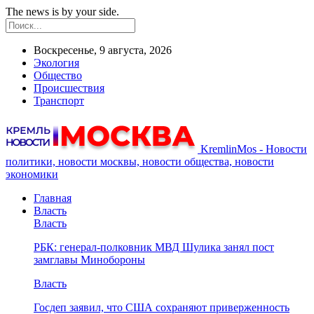
The news is by your side.
Воскресенье, 9 августа, 2026
Экология
Общество
Происшествия
Транспорт
KremlinMos - Новости
политики, новости москвы, новости общества, новости
экономики
Главная
Власть
Власть
РБК: генерал-полковник МВД Шулика занял пост
замглавы Минобороны
Власть
Госдеп заявил, что США сохраняют приверженность