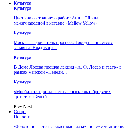
Культура
Культура
Цвет как состояние: о работе Анны Эйр на
международной выставке «Mellow Yellow»
Культура
Москва — двигатель прогрессаГород начинается с
занавеса: Владимир…
Культура
В Доме Лосева прошла лекция «А. Ф. Лосев и театр» в
рамках майской «Недели…
Культура
«Мосбилет» приглашает на спектакль о бродячих
артистах «Белый…
Prev
Next
Спорт
Новости
«Золото не даётся за красивые глаза»: почему чемпионка