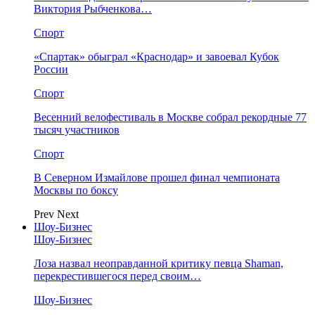
Виктория Рыбченкова…
Спорт
«Спартак» обыграл «Краснодар» и завоевал Кубок
России
Спорт
Весенний велофестиваль в Москве собрал рекордные 77
тысяч участников
Спорт
В Северном Измайлове прошел финал чемпионата
Москвы по боксу
Prev
Next
Шоу-Бизнес
Шоу-Бизнес
Лоза назвал неоправданной критику певца Shaman,
перекрестившегося перед своим…
Шоу-Бизнес