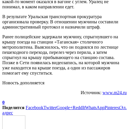
какой-то момент оказался в вагоне с углем. Уралец не
понимал, в каком направлении едет.
В результате Уральская транспортная прокуратура
организовала проверку. В отношении мужчины составили
административный протокол и назначили штраф.
Ранее полицейские задержали мужчину, спрыгнувшего на
крышу поезда на станции «Таганская» столичного
метрополитена. Выяснилось, что он поднялся по лестнице
пешеходного перехода, перелез через перила, а затем
спрыгнул на крышу прибывающего на станцию состава.
Позже в Сети появилась видеозапись, на которой мужчина
уже находится на крыше поезда, а один из пассажиров
помогает ему спуститься.
Новость дополняется
Источник:
www.m24.ru
0
Поделится
Facebook
Twitter
Google+
ReddIt
WhatsApp
Pinterest
Эл.
адрес