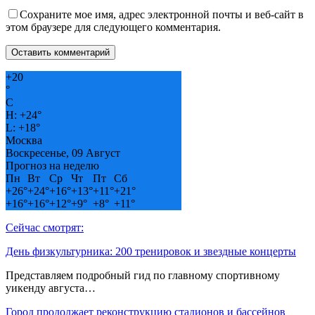
Сохраните мое имя, адрес электронной почты и веб-сайт в
этом браузере для следующего комментария.
+
20
°
C
H:
+
24°
L:
+
18°
Москва
Воскресенье, 09 Август
Прогноз на неделю
Пн
Вт
Ср
Чт
Пт
Сб
+
26°
+
24°
+
16°
+
13°
+
11°
+
21°
+
16°
+
16°
+
12°
+
9°
+
8°
+
11°
Сейчас смотрят:
День физкультурника: 200 тренировок и звездные концерты
Представляем подробный гид по главному спортивному
уикенду августа…
Город продолжает реконструкцию стадионов и бассейнов