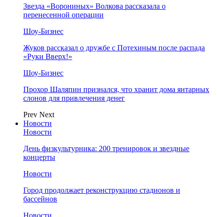
Звезда «Ворониных» Волкова рассказала о
перенесенной операции
Шоу-Бизнес
Жуков рассказал о дружбе с Потехиным после распада
«Руки Вверх!»
Шоу-Бизнес
Прохор Шаляпин признался, что хранит дома янтарных
слонов для привлечения денег
Prev
Next
Новости
Новости
День физкультурника: 200 тренировок и звездные
концерты
Новости
Город продолжает реконструкцию стадионов и
бассейнов
Новости