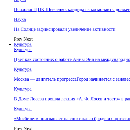
Психолог ЦПК Шевченко: кандидат в космонавты должен
Наука
На Солнце зафиксировали увеличение активности
Prev
Next
Культура
Культура
Цвет как состояние: о работе Анны Эйр на международно
Культура
Москва — двигатель прогрессаГород начинается с занав
Культура
В Доме Лосева прошла лекция «А. Ф. Лосев и театр» в 
Культура
«Мосбилет» приглашает на спектакль о бродячих артист
Prev
Next