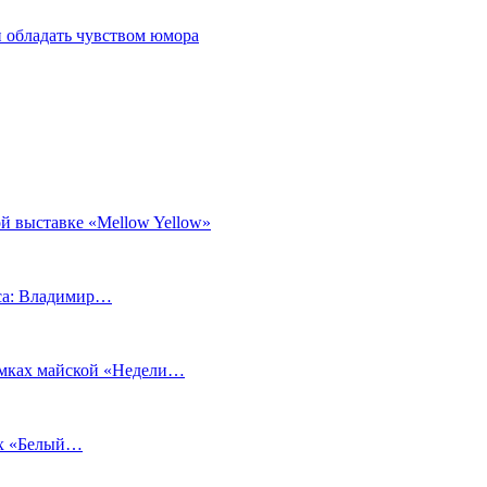
 обладать чувством юмора
й выставке «Mellow Yellow»
еса: Владимир…
рамках майской «Недели…
ах «Белый…