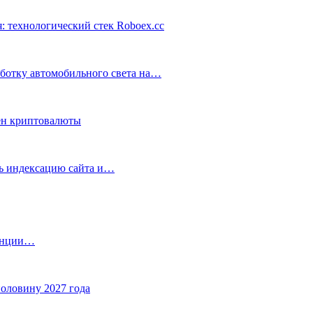
: технологический стек Roboex.cc
аботку автомобильного света на…
ен криптовалюты
ть индексацию сайта и…
танции…
половину 2027 года