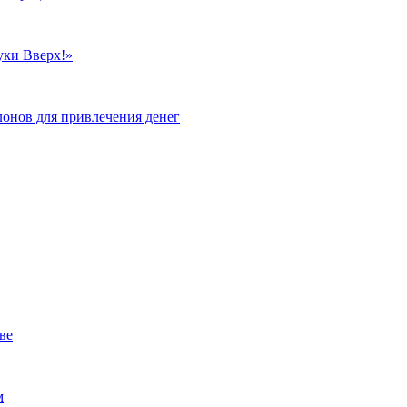
уки Вверх!»
лонов для привлечения денег
ве
м