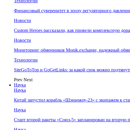
Технологии
Финансовый суверенитет в эпоху регуляторного давления
Новости
Custom Heroes рассказали, как провели комплексную дор
Новости
Мониторинг обменников Monik.exchange, надежный обм
Технологии
SiteGoToTop и GoGetLinks: за какой срок можно подтяну
Prev
Next
Наука
Наука
Китай запустил корабль «Шэньчжоу-23» с экипажем к с
Наука
Старт второй ракеты «Союз-5» запланирован на вторую 
Наука