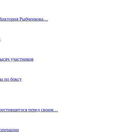
а Виктория Рыбченкова…
и
тысяч участников
ы по боксу
крестившегося перед своим…
 операции