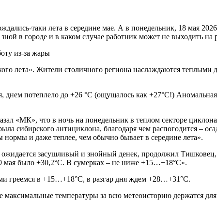
дались-таки лета в середине мае. А в понедельник, 18 мая 2026
ной в городе и в каком случае работник может не выходить на 
кого лета». Жители столичного региона наслаждаются теплыми д
я, днем потеплело до +26 °С (ощущалось как +27°С!) Аномальна
ал «МК», что в ночь на понедельник в теплом секторе циклона 
ла сибирского антициклона, благодаря чем распогодится – осад
 нормы и даже теплее, чем обычно бывает в середине лета».
а ожидается засушливый и знойный денек, продолжил Тишковец, 
 19 мая было +30,2°С. В сумерках – не ниже +15…+18°С».
ами греемся в +15…+18°С, в разгар дня ждем +28…+31°С.
максимальные температуры за всю метеоисторию держатся для эти