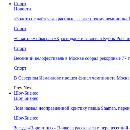
Спорт
Новости
«Золото не даётся за красивые глаза»: почему чемпионк
Спорт
«Спартак» обыграл «Краснодар» и завоевал Кубок Росси
Спорт
Весенний велофестиваль в Москве собрал рекордные 77 
Спорт
В Северном Измайлове прошел финал чемпионата Москв
Prev
Next
Шоу-Бизнес
Шоу-Бизнес
Лоза назвал неоправданной критику певца Shaman, пере
Шоу-Бизнес
Звезда «Ворониных» Волкова рассказала о перенесенной