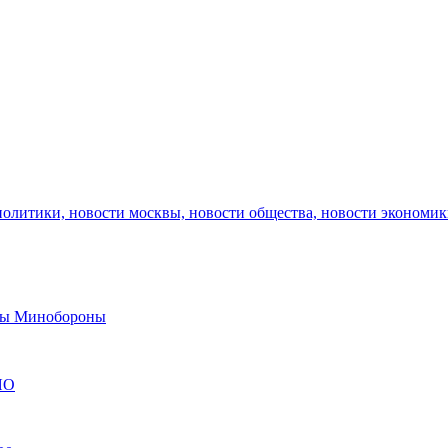
политики, новости москвы, новости общества, новости экономи
авы Минобороны
ЯО