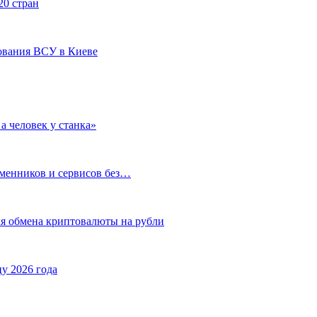
20 стран
ования ВСУ в Киеве
а человек у станка»
бменников и сервисов без…
ля обмена криптовалюты на рубли
у 2026 года