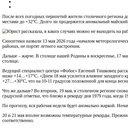
После всех погодных перипетий жители столичного региона дож
местами до +32°С. Долго ли продержится аномальный майский з
Синоптики назвали 13 мая 2026 года «началом метеорологичес
районах, не портят летнего настроения.
Дальше – жарче. В столице нашей Родины в воскресенье, 17 ма
столице.
Ведущий специалист центра «Фобос» Евгений Тишковец рассказ
ниже +14…+17°С. «Днем 18 мая усилится влияние западного кры
+27…+30°С, что на 10-11 градусов положенной для конца весны
Что же дальше? Во вторник, 19 мая, в столичном регионе снов
градусной отметки, что близко к рекорду дня 1979 года, когда
По прогнозу, вся рабочая неделя будет аномально жаркой. Ноч
20 и 21 мая вполне возможны температурные рекорды. Прежние 
соответственно.