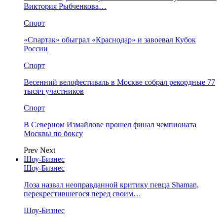
Виктория Рыбченкова…
Спорт
«Спартак» обыграл «Краснодар» и завоевал Кубок
России
Спорт
Весенний велофестиваль в Москве собрал рекордные 77
тысяч участников
Спорт
В Северном Измайлове прошел финал чемпионата
Москвы по боксу
Prev
Next
Шоу-Бизнес
Шоу-Бизнес
Лоза назвал неоправданной критику певца Shaman,
перекрестившегося перед своим…
Шоу-Бизнес