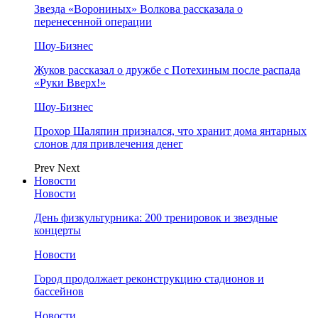
Звезда «Ворониных» Волкова рассказала о
перенесенной операции
Шоу-Бизнес
Жуков рассказал о дружбе с Потехиным после распада
«Руки Вверх!»
Шоу-Бизнес
Прохор Шаляпин признался, что хранит дома янтарных
слонов для привлечения денег
Prev
Next
Новости
Новости
День физкультурника: 200 тренировок и звездные
концерты
Новости
Город продолжает реконструкцию стадионов и
бассейнов
Новости