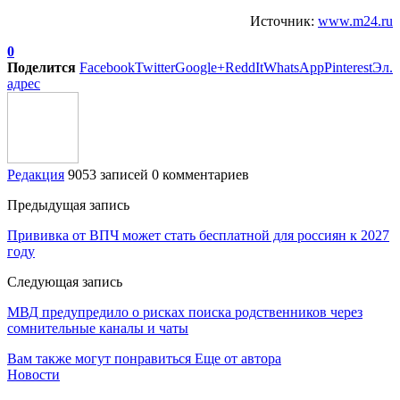
Источник:
www.m24.ru
0
Поделится
Facebook
Twitter
Google+
ReddIt
WhatsApp
Pinterest
Эл.
адрес
Редакция
9053 записей
0 комментариев
Предыдущая запись
Прививка от ВПЧ может стать бесплатной для россиян к 2027
году
Следующая запись
МВД предупредило о рисках поиска родственников через
сомнительные каналы и чаты
Вам также могут понравиться
Еще от автора
Новости