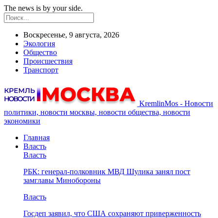
The news is by your side.
Воскресенье, 9 августа, 2026
Экология
Общество
Происшествия
Транспорт
KremlinMos - Новости
политики, новости москвы, новости общества, новости
экономики
Главная
Власть
Власть
РБК: генерал-полковник МВД Шулика занял пост
замглавы Минобороны
Власть
Госдеп заявил, что США сохраняют приверженность