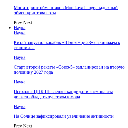
Мониторинг обменников Monik.exchange, надежный
обмен криптовалюты
Prev
Next
Наука
Наука
Китай запустил корабль «Шэньчжоу-23» с экипажем к
станции…
Наука
Старт второй ракеты «Союз-5» запланирован на вторую
половину 2027 года
Наука
Психолог ЦПК Шевченко: кандидат в космонавты
должен обладать чувством юмора
Наука
На Солнце зафиксировали увеличение активности
Prev
Next