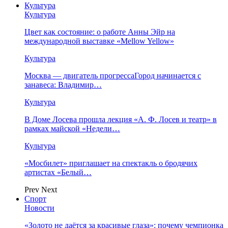
Культура
Культура
Цвет как состояние: о работе Анны Эйр на
международной выставке «Mellow Yellow»
Культура
Москва — двигатель прогрессаГород начинается с
занавеса: Владимир…
Культура
В Доме Лосева прошла лекция «А. Ф. Лосев и театр» в
рамках майской «Недели…
Культура
«Мосбилет» приглашает на спектакль о бродячих
артистах «Белый…
Prev
Next
Спорт
Новости
«Золото не даётся за красивые глаза»: почему чемпионка