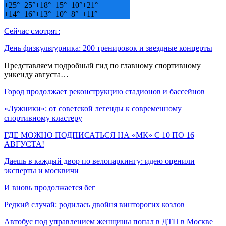
+
25°
+
25°
+
18°
+
15°
+
10°
+
21°
+
14°
+
16°
+
13°
+
10°
+
8°
+
11°
Сейчас смотрят:
День физкультурника: 200 тренировок и звездные концерты
Представляем подробный гид по главному спортивному
уикенду августа…
Город продолжает реконструкцию стадионов и бассейнов
«Лужники»: от советской легенды к современному
спортивному кластеру
ГДЕ МОЖНО ПОДПИСАТЬСЯ НА «МК» С 10 ПО 16
АВГУСТА!
Даешь в каждый двор по велопаркингу: идею оценили
эксперты и москвичи
И вновь продолжается бег
Редкий случай: родилась двойня винторогих козлов
Автобус под управлением женщины попал в ДТП в Москве