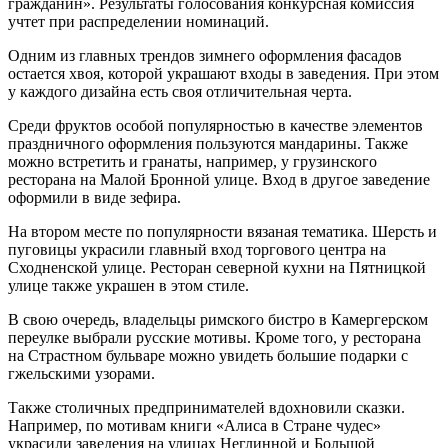
гражданин». Результаты голосования конкурсная комиссия
учтет при распределении номинаций.
Одним из главных трендов зимнего оформления фасадов
остается хвоя, которой украшают входы в заведения. При этом
у каждого дизайна есть своя отличительная черта.
Среди фруктов особой популярностью в качестве элементов
праздничного оформления пользуются мандарины. Также
можно встретить и гранаты, например, у грузинского
ресторана на Малой Бронной улице. Вход в другое заведение
оформили в виде зефира.
На втором месте по популярности вязаная тематика. Шерсть и
пуговицы украсили главный вход торгового центра на
Сходненской улице. Ресторан северной кухни на Пятницкой
улице также украшен в этом стиле.
В свою очередь, владельцы римского бистро в Камергерском
переулке выбрали русские мотивы. Кроме того, у ресторана
на Страстном бульваре можно увидеть большие подарки с
гжельскими узорами.
Также столичных предпринимателей вдохновили сказки.
Например, по мотивам книги «Алиса в Стране чудес»
украсили заведения на улицах Неглинной и Большой