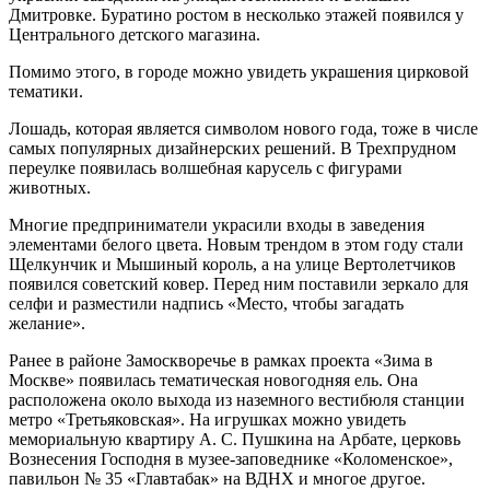
Дмитровке. Буратино ростом в несколько этажей появился у
Центрального детского магазина.
Помимо этого, в городе можно увидеть украшения цирковой
тематики.
Лошадь, которая является символом нового года, тоже в числе
самых популярных дизайнерских решений. В Трехпрудном
переулке появилась волшебная карусель с фигурами
животных.
Многие предприниматели украсили входы в заведения
элементами белого цвета. Новым трендом в этом году стали
Щелкунчик и Мышиный король, а на улице Вертолетчиков
появился советский ковер. Перед ним поставили зеркало для
селфи и разместили надпись «Место, чтобы загадать
желание».
Ранее в районе Замоскворечье в рамках проекта «Зима в
Москве» появилась тематическая новогодняя ель. Она
расположена около выхода из наземного вестибюля станции
метро «Третьяковская». На игрушках можно увидеть
мемориальную квартиру А. С. Пушкина на Арбате, церковь
Вознесения Господня в музее-заповеднике «Коломенское»,
павильон № 35 «Главтабак» на ВДНХ и многое другое.