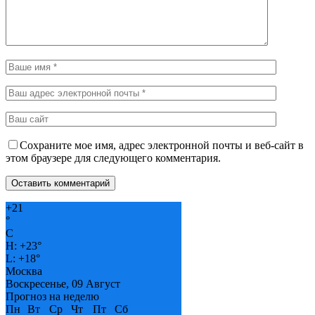
Сохраните мое имя, адрес электронной почты и веб-сайт в
этом браузере для следующего комментария.
+
21
°
C
H:
+
23°
L:
+
18°
Москва
Воскресенье, 09 Август
Прогноз на неделю
Пн
Вт
Ср
Чт
Пт
Сб