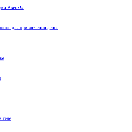
уки Вверх!»
лонов для привлечения денег
ве
м
в теле