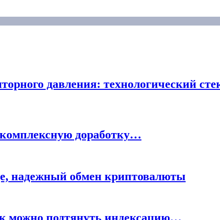
торного давления: технологический стек
и комплексную доработку…
ge, надежный обмен криптовалюты
рок можно подтянуть индексацию…