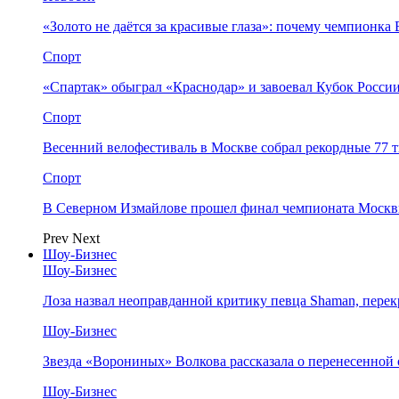
«Золото не даётся за красивые глаза»: почему чемпионк
Спорт
«Спартак» обыграл «Краснодар» и завоевал Кубок Росси
Спорт
Весенний велофестиваль в Москве собрал рекордные 77 
Спорт
В Северном Измайлове прошел финал чемпионата Москв
Prev
Next
Шоу-Бизнес
Шоу-Бизнес
Лоза назвал неоправданной критику певца Shaman, пере
Шоу-Бизнес
Звезда «Ворониных» Волкова рассказала о перенесенной
Шоу-Бизнес