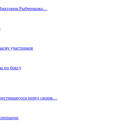
а Виктория Рыбченкова…
и
тысяч участников
ы по боксу
крестившегося перед своим…
 операции