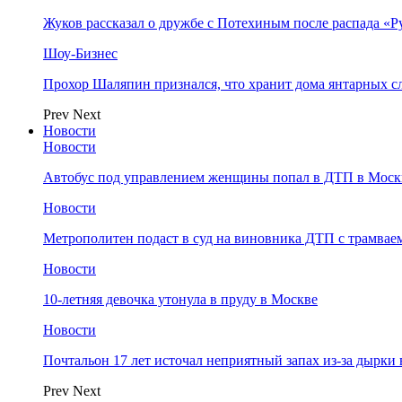
Жуков рассказал о дружбе с Потехиным после распада «Р
Шоу-Бизнес
Прохор Шаляпин признался, что хранит дома янтарных с
Prev
Next
Новости
Новости
Автобус под управлением женщины попал в ДТП в Моск
Новости
Метрополитен подаст в суд на виновника ДТП с трамвае
Новости
10-летняя девочка утонула в пруду в Москве
Новости
Почтальон 17 лет источал неприятный запах из-за дырки 
Prev
Next