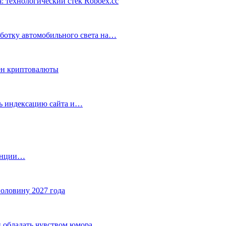
: технологический стек Roboex.cc
аботку автомобильного света на…
ен криптовалюты
ть индексацию сайта и…
танции…
половину 2027 года
 обладать чувством юмора