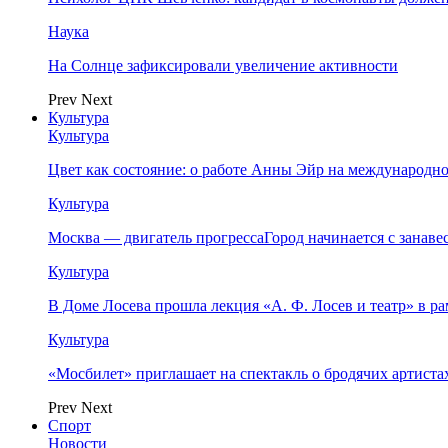
Наука
На Солнце зафиксировали увеличение активности
Prev
Next
Культура
Культура
Цвет как состояние: о работе Анны Эйр на международно
Культура
Москва — двигатель прогрессаГород начинается с занав
Культура
В Доме Лосева прошла лекция «А. Ф. Лосев и театр» в 
Культура
«Мосбилет» приглашает на спектакль о бродячих артист
Prev
Next
Спорт
Новости