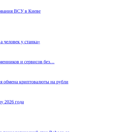
ования ВСУ в Киеве
а человек у станка»
бменников и сервисов без…
ля обмена криптовалюты на рубли
у 2026 года