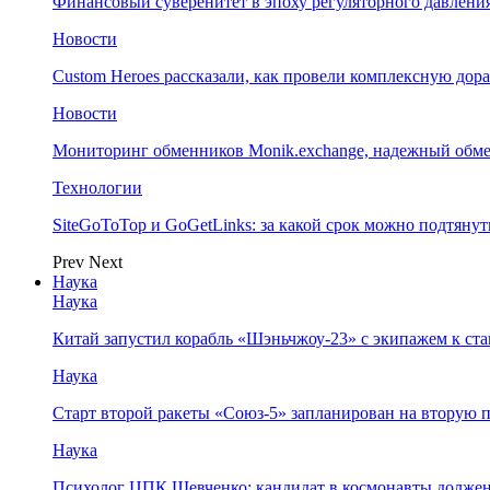
Финансовый суверенитет в эпоху регуляторного давления
Новости
Custom Heroes рассказали, как провели комплексную дор
Новости
Мониторинг обменников Monik.exchange, надежный обм
Технологии
SiteGoToTop и GoGetLinks: за какой срок можно подтяну
Prev
Next
Наука
Наука
Китай запустил корабль «Шэньчжоу-23» с экипажем к с
Наука
Старт второй ракеты «Союз-5» запланирован на вторую 
Наука
Психолог ЦПК Шевченко: кандидат в космонавты должен