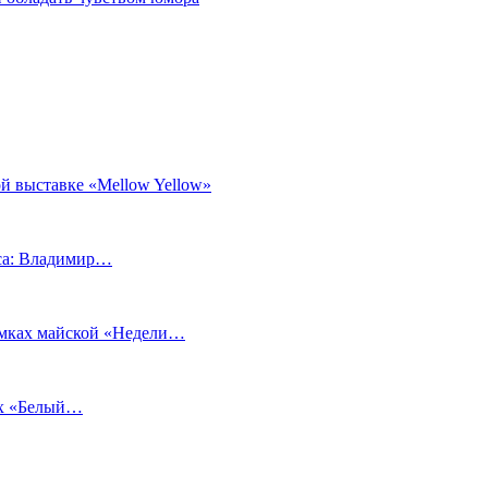
й выставке «Mellow Yellow»
еса: Владимир…
рамках майской «Недели…
ах «Белый…