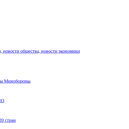
, новости общества, новости экономики
авы Минобороны
ЯО
20 стран