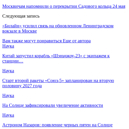
Москвичам напомнили о перекрытии Садового кольца 24 мая
Следующая запись
«Билайн» усилил связь на обновленном Ленинградском
вокзале в Москве
Вам также могут понравиться
Еще от автора
Наука
Китай запустил корабль «Шэньчжоу-23» с экипажем к
станции…
Наука
Старт второй ракеты «Союз-5» запланирован на вторую
половину 2027 года
Наука
На Солнце зафиксировали увеличение активности
Наука
Астроном Назаров: появление черных пятен на Солнце