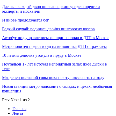
Даешь в каждый двор по велопаркингу: идею оценили
эксперты и москвичи
И вновь продолжается бег
Редкий случай: родилась двойня винторогих козлов
Автобус под управлением женщины попал в ДТП в Москве
Метрополитен подаст в суд на виновника ДТП с трамваем
10-летняя девочка утонула в пруду в Москве
Почтальон 17 лет источал неприятный запах из-за дырки в
теле
Младенец полярной совы пока не отучился спать на ходу
Новая станция метро напомнит о складах и цехах: необычная
концепция
Prev
Next
1 из 2
Главная
Лента