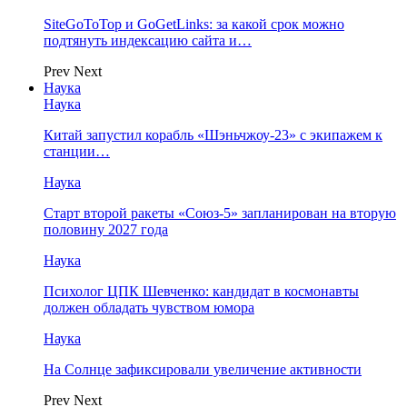
SiteGoToTop и GoGetLinks: за какой срок можно
подтянуть индексацию сайта и…
Prev
Next
Наука
Наука
Китай запустил корабль «Шэньчжоу-23» с экипажем к
станции…
Наука
Старт второй ракеты «Союз-5» запланирован на вторую
половину 2027 года
Наука
Психолог ЦПК Шевченко: кандидат в космонавты
должен обладать чувством юмора
Наука
На Солнце зафиксировали увеличение активности
Prev
Next