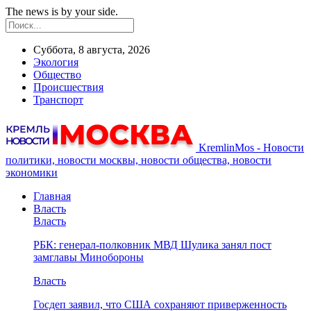
The news is by your side.
Суббота, 8 августа, 2026
Экология
Общество
Происшествия
Транспорт
KremlinMos - Новости
политики, новости москвы, новости общества, новости
экономики
Главная
Власть
Власть
РБК: генерал-полковник МВД Шулика занял пост
замглавы Минобороны
Власть
Госдеп заявил, что США сохраняют приверженность