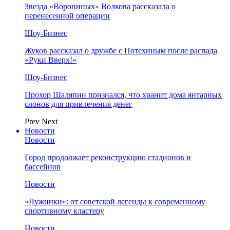
Звезда «Ворониных» Волкова рассказала о
перенесенной операции
Шоу-Бизнес
Жуков рассказал о дружбе с Потехиным после распада
«Руки Вверх!»
Шоу-Бизнес
Прохор Шаляпин признался, что хранит дома янтарных
слонов для привлечения денег
Prev
Next
Новости
Новости
Город продолжает реконструкцию стадионов и
бассейнов
Новости
«Лужники»: от советской легенды к современному
спортивному кластеру
Новости