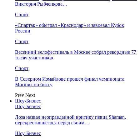
Виктория Рыбченкова…
Спорт
«Спартак» обыграл «Краснодар» и завоевал Кубок
России
Спорт
Весенний велофестиваль в Москве собрал рекордные 77
тысяч участников
Спорт
В Северном Измайлове прошел финал чемпионата
Москвы по боксу
Prev
Next
Шоу-Бизнес
Шоу-Бизнес
Лоза назвал неоправданной критику певца Shaman,
перекрестившегося перед своим…
Шоу-Бизнес