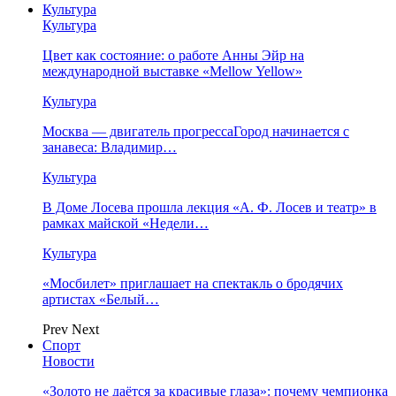
Культура
Культура
Цвет как состояние: о работе Анны Эйр на
международной выставке «Mellow Yellow»
Культура
Москва — двигатель прогрессаГород начинается с
занавеса: Владимир…
Культура
В Доме Лосева прошла лекция «А. Ф. Лосев и театр» в
рамках майской «Недели…
Культура
«Мосбилет» приглашает на спектакль о бродячих
артистах «Белый…
Prev
Next
Спорт
Новости
«Золото не даётся за красивые глаза»: почему чемпионка