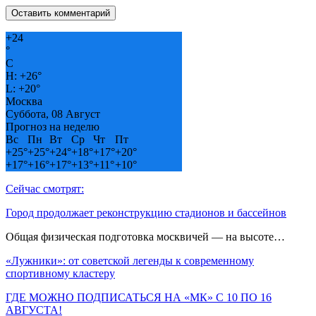
+
24
°
C
H:
+
26°
L:
+
20°
Москва
Суббота, 08 Август
Прогноз на неделю
Вс
Пн
Вт
Ср
Чт
Пт
+
25°
+
25°
+
24°
+
18°
+
17°
+
20°
+
17°
+
16°
+
17°
+
13°
+
11°
+
10°
Сейчас смотрят:
Город продолжает реконструкцию стадионов и бассейнов
Общая физическая подготовка москвичей — на высоте…
«Лужники»: от советской легенды к современному
спортивному кластеру
ГДЕ МОЖНО ПОДПИСАТЬСЯ НА «МК» С 10 ПО 16
АВГУСТА!