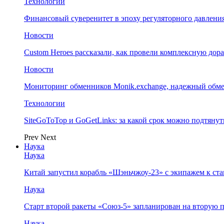
Технологии
Финансовый суверенитет в эпоху регуляторного давления
Новости
Custom Heroes рассказали, как провели комплексную дор
Новости
Мониторинг обменников Monik.exchange, надежный обм
Технологии
SiteGoToTop и GoGetLinks: за какой срок можно подтяну
Prev
Next
Наука
Наука
Китай запустил корабль «Шэньчжоу-23» с экипажем к с
Наука
Старт второй ракеты «Союз-5» запланирован на вторую 
Наука