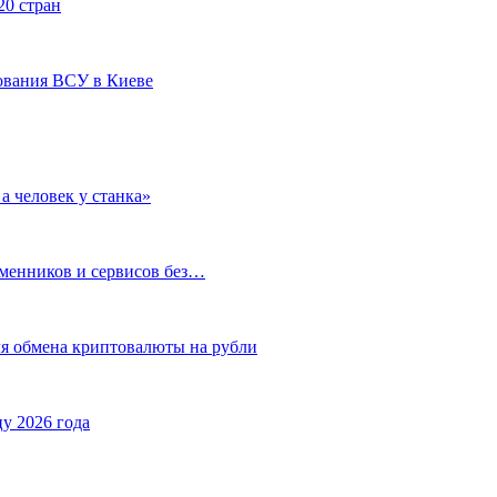
20 стран
ования ВСУ в Киеве
а человек у станка»
бменников и сервисов без…
ля обмена криптовалюты на рубли
у 2026 года