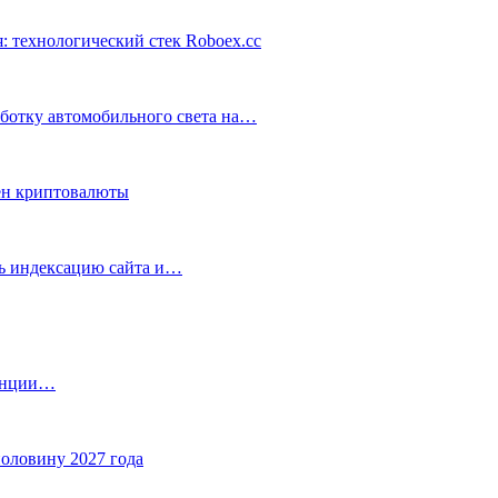
: технологический стек Roboex.cc
аботку автомобильного света на…
ен криптовалюты
ть индексацию сайта и…
танции…
половину 2027 года