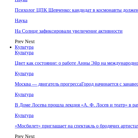
Психолог ЦПК Шевченко: кандидат в космонавты должен
Наука
На Солнце зафиксировали увеличение активности
Prev
Next
Культура
Культура
Цвет как состояние: о работе Анны Эйр на международно
Культура
Москва — двигатель прогрессаГород начинается с занав
Культура
В Доме Лосева прошла лекция «А. Ф. Лосев и театр» в 
Культура
«Мосбилет» приглашает на спектакль о бродячих артист
Prev
Next