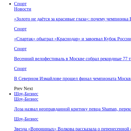
Спорт
Новости
«Золото не даётся за красивые глаза»: почему чемпионк
Спорт
«Спартак» обыграл «Краснодар» и завоевал Кубок Росси
Спорт
Весенний велофестиваль в Москве собрал рекордные 77 
Спорт
В Северном Измайлове прошел финал чемпионата Москв
Prev
Next
Шоу-Бизнес
Шоу-Бизнес
Лоза назвал неоправданной критику певца Shaman, пере
Шоу-Бизнес
Звезда «Ворониных» Волкова рассказала о перенесенной