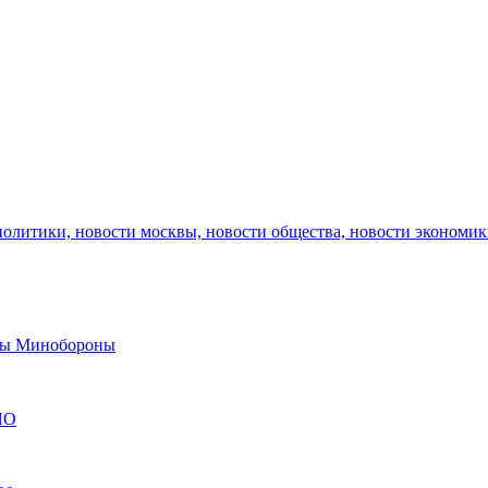
политики, новости москвы, новости общества, новости экономи
авы Минобороны
ЯО