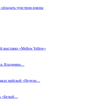
 обладать чувством юмора
й выставке «Mellow Yellow»
еса: Владимир…
рамках майской «Недели…
ах «Белый…