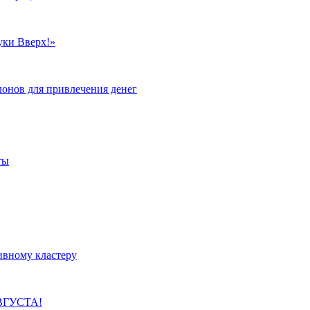
уки Вверх!»
лонов для привлечения денег
ты
ивному кластеру
ВГУСТА!