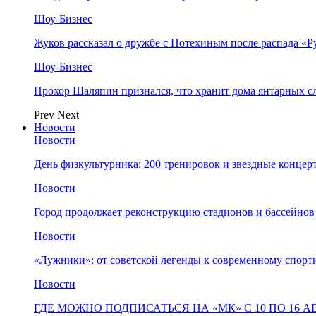
Шоу-Бизнес
Жуков рассказал о дружбе с Потехиным после распада «Р
Шоу-Бизнес
Прохор Шаляпин признался, что хранит дома янтарных с
Prev
Next
Новости
Новости
День физкультурника: 200 тренировок и звездные концер
Новости
Город продолжает реконструкцию стадионов и бассейнов
Новости
«Лужники»: от советской легенды к современному спорт
Новости
ГДЕ МОЖНО ПОДПИСАТЬСЯ НА «МК» С 10 ПО 16 А