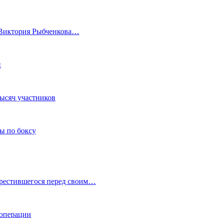
а Виктория Рыбченкова…
и
тысяч участников
ы по боксу
крестившегося перед своим…
 операции