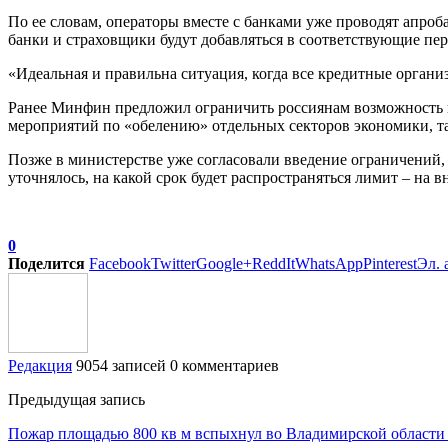
По ее словам, операторы вместе с банками уже проводят апро
банки и страховщики будут добавляться в соответствующие пе
«Идеальная и правильна ситуация, когда все кредитные орган
Ранее Минфин предложил ограничить россиянам возможность вн
мероприятий по «обелению» отдельных секторов экономики, та
Позже в министерстве уже согласовали введение ограничений, 
уточнялось, на какой срок будет распространяться лимит – на 
0
Поделится
Facebook
Twitter
Google+
ReddIt
WhatsApp
Pinterest
Эл. 
Редакция
9054 записей
0 комментариев
Предыдущая запись
Пожар площадью 800 кв м вспыхнул во Владимирской области