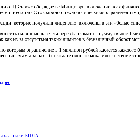
бацию. ЦБ также обсуждает с Минцифры включение всех финансо
речни поэтапно. Это связано с технологическими ограничениями
изации, которые получили лицензию, включены в эти «белые сп
осить наличные на счета через банкомат на сумму свыше 1 мил
к как из-за отсутствия таких лимитов в безналичный оборот мо
по которым ограничение в 1 миллион рублей касается каждого ба
внесение суммы за раз в банкомате одного банка или внесение эт
адрес
 из-за атаки БПЛА