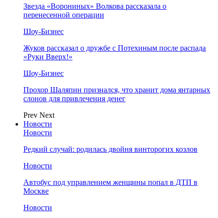
Звезда «Ворониных» Волкова рассказала о
перенесенной операции
Шоу-Бизнес
Жуков рассказал о дружбе с Потехиным после распада
«Руки Вверх!»
Шоу-Бизнес
Прохор Шаляпин признался, что хранит дома янтарных
слонов для привлечения денег
Prev
Next
Новости
Новости
Редкий случай: родилась двойня винторогих козлов
Новости
Автобус под управлением женщины попал в ДТП в
Москве
Новости