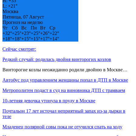
H:
+
33°
L:
+
21°
Москва
Пятница, 07 Август
Прогноз на неделю
Чт
Сб
Вс
Пн
Вт
Ср
+
32°
+
25°
+
23°
+
25°
+
26°
+
22°
+
18°
+
18°
+
15°
+
15°
+
17°
+
14°
Сейчас смотрят:
Редкий случай: родилась двойня винторогих козлов
Винторогие козлы неожиданно родили двойню в Москве…
Автобус под управлением женщины попал в ДТП в Москве
Метрополитен подаст в суд на виновника ДТП с трамваем
10-летняя девочка утонула в пруду в Москве
Почтальон 17 лет источал неприятный запах из-за дырки в
теле
Младенец полярной совы пока не отучился спать на ходу