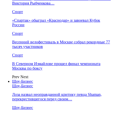
Виктория Рыбченкова…
Спорт
«Спартак» обыграл «Краснодар» и завоевал Кубок
России
Спорт
Весенний велофестиваль в Москве собрал рекордные 77
тысяч участников
Спорт
В Северном Измайлове прошел финал чемпионата
Москвы по боксу
Prev
Next
Шоу-Бизнес
Шоу-Бизнес
Лоза назвал неоправданной критику певца Shaman,
перекрестившегося перед своим…
Шоу-Бизнес