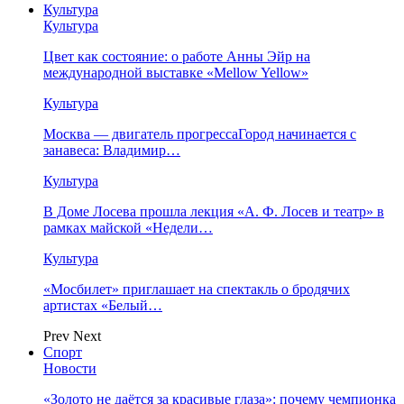
Культура
Культура
Цвет как состояние: о работе Анны Эйр на
международной выставке «Mellow Yellow»
Культура
Москва — двигатель прогрессаГород начинается с
занавеса: Владимир…
Культура
В Доме Лосева прошла лекция «А. Ф. Лосев и театр» в
рамках майской «Недели…
Культура
«Мосбилет» приглашает на спектакль о бродячих
артистах «Белый…
Prev
Next
Спорт
Новости
«Золото не даётся за красивые глаза»: почему чемпионка