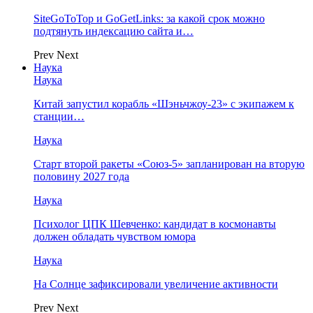
SiteGoToTop и GoGetLinks: за какой срок можно
подтянуть индексацию сайта и…
Prev
Next
Наука
Наука
Китай запустил корабль «Шэньчжоу-23» с экипажем к
станции…
Наука
Старт второй ракеты «Союз-5» запланирован на вторую
половину 2027 года
Наука
Психолог ЦПК Шевченко: кандидат в космонавты
должен обладать чувством юмора
Наука
На Солнце зафиксировали увеличение активности
Prev
Next