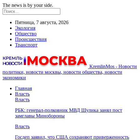
The news is by your side.
Пятница, 7 августа, 2026
Экология
Общество
Происшествия
Транспорт
KremlinMos - Новости
политики, новости москвы, новости общества, новости
экономики
Главная
Власть
Власть
РБК: генерал-полковник МВД Шулика занял пост
замглавы Минобороны
Власть
Госдеп заявил, что США сохраняют приверженность