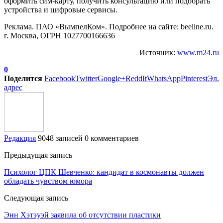
оформить сим-карту, получить консультацию или подобрать
устройства и цифровые сервисы.
Реклама. ПАО «ВымпелКом». Подробнее на сайте: beeline.ru.
г. Москва, ОГРН 1027700166636
Источник:
www.m24.ru
0
Поделится
Facebook
Twitter
Google+
ReddIt
WhatsApp
Pinterest
Эл.
адрес
Редакция
9048 записей
0 комментариев
Предыдущая запись
Психолог ЦПК Шевченко: кандидат в космонавты должен
обладать чувством юмора
Следующая запись
Энн Хэтэуэй заявила об отсутствии пластики