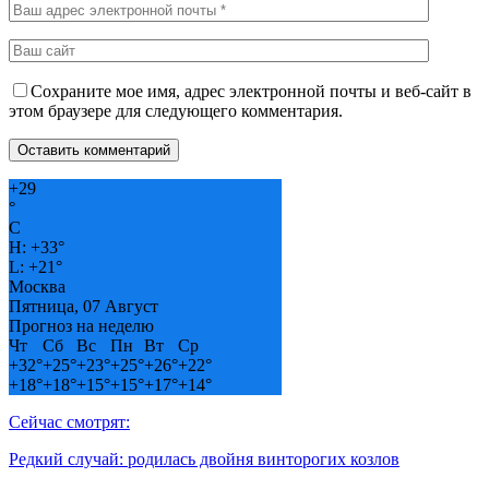
Сохраните мое имя, адрес электронной почты и веб-сайт в
этом браузере для следующего комментария.
+
29
°
C
H:
+
33°
L:
+
21°
Москва
Пятница, 07 Август
Прогноз на неделю
Чт
Сб
Вс
Пн
Вт
Ср
+
32°
+
25°
+
23°
+
25°
+
26°
+
22°
+
18°
+
18°
+
15°
+
15°
+
17°
+
14°
Сейчас смотрят:
Редкий случай: родилась двойня винторогих козлов