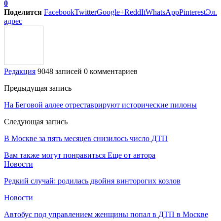
0
Поделится
Facebook
Twitter
Google+
ReddIt
WhatsApp
Pinterest
Эл.
адрес
Редакция
9048 записей
0 комментариев
Предыдущая запись
На Беговой аллее отреставрируют исторические пилоны
Следующая запись
В Москве за пять месяцев снизилось число ДТП
Вам также могут понравиться
Еще от автора
Новости
Редкий случай: родилась двойня винторогих козлов
Новости
Автобус под управлением женщины попал в ДТП в Москве