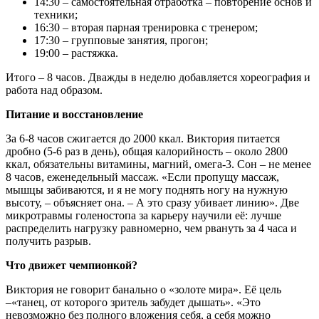
14:30 – самостоятельная отработка – повторение основ и
техники;
16:30 – вторая парная тренировка с тренером;
17:30 – групповые занятия, прогон;
19:00 – растяжка.
Итого – 8 часов. Дважды в неделю добавляется хореография и
работа над образом.
Питание и восстановление
За 6-8 часов сжигается до 2000 ккал. Виктория питается
дробно (5-6 раз в день), общая калорийность – около 2800
ккал, обязательны витамины, магний, омега-3. Сон – не менее
8 часов, еженедельный массаж. «Если пропущу массаж,
мышцы забиваются, и я не могу поднять ногу на нужную
высоту, – объясняет она. – А это сразу убивает линию». Две
микротравмы голеностопа за карьеру научили её: лучше
распределить нагрузку равномерно, чем рвануть за 4 часа и
получить разрыв.
Что движет чемпионкой?
Виктория не говорит банально о «золоте мира». Её цель
–«танец, от которого зритель забудет дышать». «Это
невозможно без полного вложения себя, а себя можно