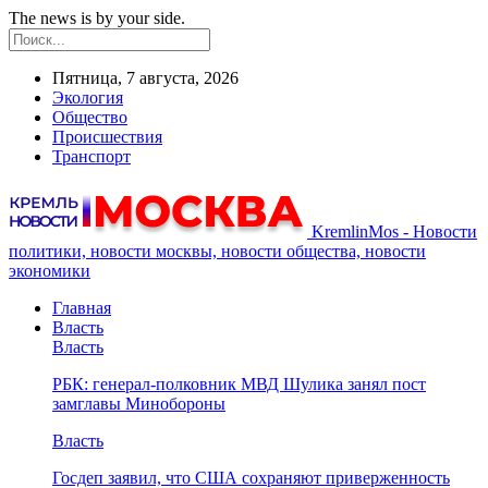
The news is by your side.
Пятница, 7 августа, 2026
Экология
Общество
Происшествия
Транспорт
KremlinMos - Новости
политики, новости москвы, новости общества, новости
экономики
Главная
Власть
Власть
РБК: генерал-полковник МВД Шулика занял пост
замглавы Минобороны
Власть
Госдеп заявил, что США сохраняют приверженность