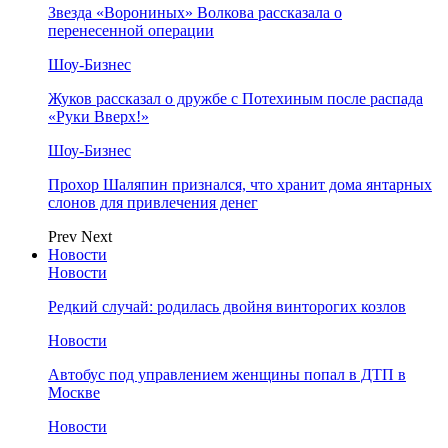
Звезда «Ворониных» Волкова рассказала о
перенесенной операции
Шоу-Бизнес
Жуков рассказал о дружбе с Потехиным после распада
«Руки Вверх!»
Шоу-Бизнес
Прохор Шаляпин признался, что хранит дома янтарных
слонов для привлечения денег
Prev
Next
Новости
Новости
Редкий случай: родилась двойня винторогих козлов
Новости
Автобус под управлением женщины попал в ДТП в
Москве
Новости