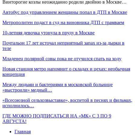
Винторогие козлы неожиданно родили двойню в Москве…
Автобус под управлением женщины попал в ДТП в Москве
Метрополитен подаст в суд на виновника ДТП с трамваем
10-летняя девочка утонула в пруду в Москве
Почтальон 17 лет источал неприятный запах из-за дырки в
теле
Младенец полярной совы пока не отучился спать на ходу
Новая станция метро напомнит о складах и цехах: необычная
концепция
Между людьми и бактериями в московской больнице
«выстроили» медный…
«Всесоюзной сельхозвыставке», воспетой в песнях и фильмах,
исполнилось…
ГДЕ МОЖНО ПОДПИСАТЬСЯ НА «МК» С 3 ПО 9
АВГУСТА!
Главная