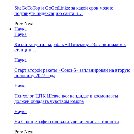
SiteGoToTop и GoGetLinks: за какой срок можно
подтянуть индексацию сайта и…
Prev
Next
Наука
Наука
Китай запустил корабль «Шэньчжоу-23» с экипажем к
станции…
Наука
Старт второй ракеты «Союз-5» запланирован на вторую
половину 2027 года
Наука
Психолог ЦПК Шевченко: кандидат в космонавты
должен обладать чувством юмора
Наука
На Солнце зафиксировали увеличение активности
Prev
Next