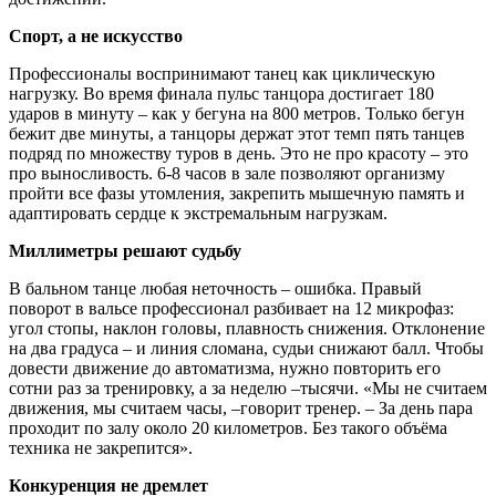
Спорт, а не искусство
Профессионалы воспринимают танец как циклическую
нагрузку. Во время финала пульс танцора достигает 180
ударов в минуту – как у бегуна на 800 метров. Только бегун
бежит две минуты, а танцоры держат этот темп пять танцев
подряд по множеству туров в день. Это не про красоту – это
про выносливость. 6-8 часов в зале позволяют организму
пройти все фазы утомления, закрепить мышечную память и
адаптировать сердце к экстремальным нагрузкам.
Миллиметры решают судьбу
В бальном танце любая неточность – ошибка. Правый
поворот в вальсе профессионал разбивает на 12 микрофаз:
угол стопы, наклон головы, плавность снижения. Отклонение
на два градуса – и линия сломана, судьи снижают балл. Чтобы
довести движение до автоматизма, нужно повторить его
сотни раз за тренировку, а за неделю –тысячи. «Мы не считаем
движения, мы считаем часы, –говорит тренер. – За день пара
проходит по залу около 20 километров. Без такого объёма
техника не закрепится».
Конкуренция не дремлет