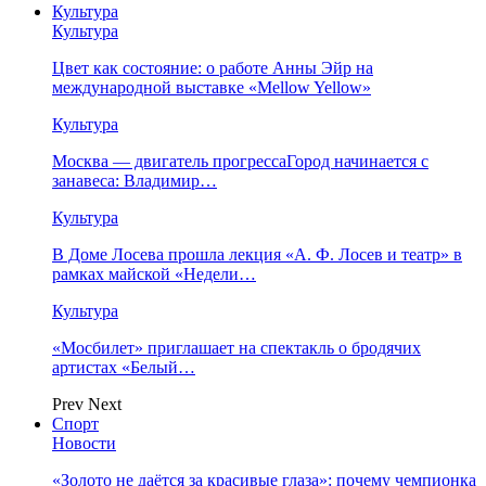
Культура
Культура
Цвет как состояние: о работе Анны Эйр на
международной выставке «Mellow Yellow»
Культура
Москва — двигатель прогрессаГород начинается с
занавеса: Владимир…
Культура
В Доме Лосева прошла лекция «А. Ф. Лосев и театр» в
рамках майской «Недели…
Культура
«Мосбилет» приглашает на спектакль о бродячих
артистах «Белый…
Prev
Next
Спорт
Новости
«Золото не даётся за красивые глаза»: почему чемпионка