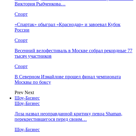
Виктория Рыбченкова…
Спорт
«Спартак» обыграл «Краснодар» и завоевал Кубок
России
Спорт
Весенний велофестиваль в Москве собрал рекордные 77
тысяч участников
Спорт
В Северном Измайлове прошел финал чемпионата
Москвы по боксу
Prev
Next
Шоу-Бизнес
Шоу-Бизнес
Лоза назвал неоправданной критику певца Shaman,
перекрестившегося перед своим…
Шоу-Бизнес