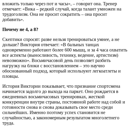
вложить только через пот и часы», – говорит она. Тренер
отмечает: «Вика – редкий случай, когда талант умножен на
трудоголизм. Она не просит сократить – она просит
добавить».
Почему не 4, а 8?
Скептики спросят: разве нельзя тренироваться умнее, а не
дольше? Виктория отвечает: «В бальных танцах
одновременно работают более 600 мышц, и за 4 часа охватить
все аспекты (выносливость, технику, ведение, артистизм)
невозможно». Восьмичасовой день позволяет разбить
нагрузку на блоки с восстановлением – это научно
обоснованный подход, который используют легкоатлеты и
пловцы.
История Виктории показывает, что признание спортсмена
начинается задолго до выхода на паркет. Оно рождается в
ежедневных восьмичасовых тренировках, жесткой
конкуренции внутри страны, постоянной работе над собой и
готовности снова и снова доказывать свое место среди
сильнейших. Именно поэтому успех становится не
случайностью, а закономерным результатом многолетнего
труда.