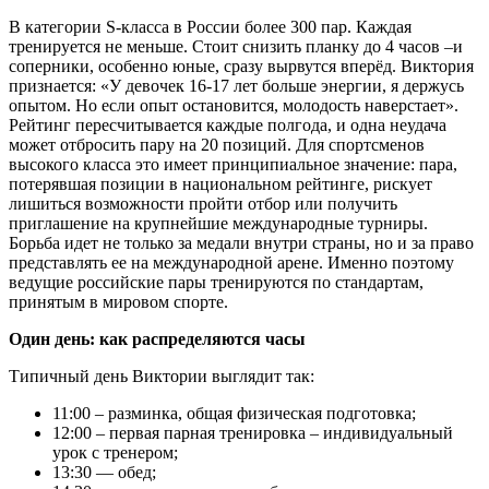
В категории S‑класса в России более 300 пар. Каждая
тренируется не меньше. Стоит снизить планку до 4 часов –и
соперники, особенно юные, сразу вырвутся вперёд. Виктория
признается: «У девочек 16-17 лет больше энергии, я держусь
опытом. Но если опыт остановится, молодость наверстает».
Рейтинг пересчитывается каждые полгода, и одна неудача
может отбросить пару на 20 позиций. Для спортсменов
высокого класса это имеет принципиальное значение: пара,
потерявшая позиции в национальном рейтинге, рискует
лишиться возможности пройти отбор или получить
приглашение на крупнейшие международные турниры.
Борьба идет не только за медали внутри страны, но и за право
представлять ее на международной арене. Именно поэтому
ведущие российские пары тренируются по стандартам,
принятым в мировом спорте.
Один день: как распределяются часы
Типичный день Виктории выглядит так:
11:00 – разминка, общая физическая подготовка;
12:00 – первая парная тренировка – индивидуальный
урок с тренером;
13:30 — обед;