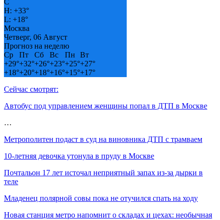
C
H:
+
33°
L:
+
18°
Москва
Четверг, 06 Август
Прогноз на неделю
Ср
Пт
Сб
Вс
Пн
Вт
+
29°
+
32°
+
26°
+
23°
+
25°
+
27°
+
18°
+
20°
+
18°
+
16°
+
15°
+
17°
Сейчас смотрят:
Автобус под управлением женщины попал в ДТП в Москве
…
Метрополитен подаст в суд на виновника ДТП с трамваем
10-летняя девочка утонула в пруду в Москве
Почтальон 17 лет источал неприятный запах из-за дырки в
теле
Младенец полярной совы пока не отучился спать на ходу
Новая станция метро напомнит о складах и цехах: необычная