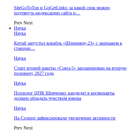
SiteGoToTop и GoGetLinks: за какой срок можно
подтянуть индексацию сайта и…
Prev
Next
Наука
Наука
Китай запустил корабль «Шэньчжоу-23» с экипажем к
станции…
Наука
Старт второй ракеты «Союз-5» запланирован на вторую
половину 2027 года
Наука
Психолог ЦПК Шевченко: кандидат в космонавты
должен обладать чувством юмора
Наука
На Солнце зафиксировали увеличение активности
Prev
Next