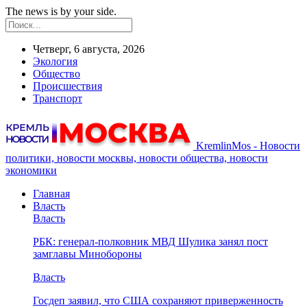
The news is by your side.
Четверг, 6 августа, 2026
Экология
Общество
Происшествия
Транспорт
KremlinMos - Новости
политики, новости москвы, новости общества, новости
экономики
Главная
Власть
Власть
РБК: генерал-полковник МВД Шулика занял пост
замглавы Минобороны
Власть
Госдеп заявил, что США сохраняют приверженность