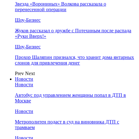
Звезда «Ворониных» Волкова рассказала о
перенесенной операции
Шоу-Бизнес
Жуков рассказал о дружбе с Потехиным после распада
«Руки Вверх!»
Шоу-Бизнес
Прохор Шаляпин признался, что хранит дома янтарных
слонов для привлечения денег
Prev
Next
Новости
Новости
Автобус под управлением женщины попал в ДТП в
Москве
Новости
Метрополитен подаст в суд на виновника ДТП с
трамваем
Новости