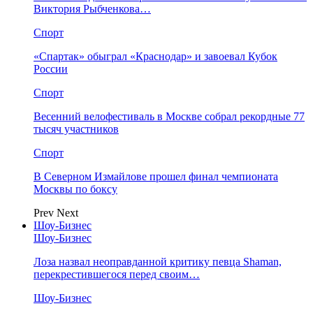
Виктория Рыбченкова…
Спорт
«Спартак» обыграл «Краснодар» и завоевал Кубок
России
Спорт
Весенний велофестиваль в Москве собрал рекордные 77
тысяч участников
Спорт
В Северном Измайлове прошел финал чемпионата
Москвы по боксу
Prev
Next
Шоу-Бизнес
Шоу-Бизнес
Лоза назвал неоправданной критику певца Shaman,
перекрестившегося перед своим…
Шоу-Бизнес