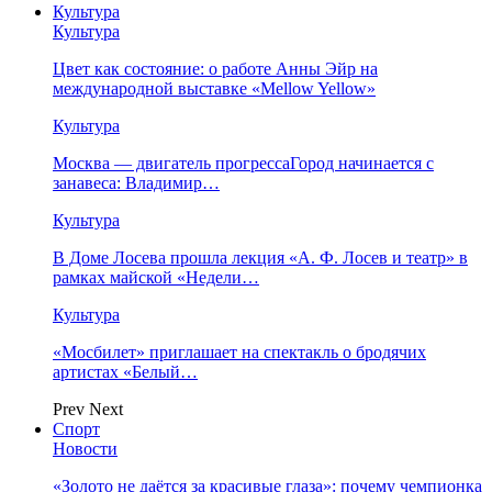
Культура
Культура
Цвет как состояние: о работе Анны Эйр на
международной выставке «Mellow Yellow»
Культура
Москва — двигатель прогрессаГород начинается с
занавеса: Владимир…
Культура
В Доме Лосева прошла лекция «А. Ф. Лосев и театр» в
рамках майской «Недели…
Культура
«Мосбилет» приглашает на спектакль о бродячих
артистах «Белый…
Prev
Next
Спорт
Новости
«Золото не даётся за красивые глаза»: почему чемпионка