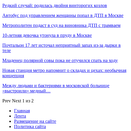
Редкий случай: родилась двойня винторогих козлов
Автобус под управлением женщины попал в ДТП в Москве
Метрополитен подаст в суд на виновника ДТП с трамваем
10-летняя девочка утонула в пруду в Москве
Почтальон 17 лет источал неприятный запах из-за дырки в
теле
Младенец полярной совы пока не отучился спать на ходу
Новая станция метро напомнит о складах и цехах: необычная
концепция
Между людьми и бактериями в московской больнице
«выстроили» медный…
Prev
Next
1 из 2
Главная
Лента
Размещение на сайте
Политика сайта