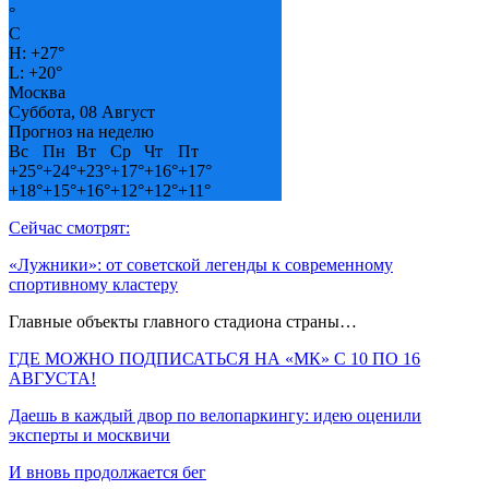
°
C
H:
+
27°
L:
+
20°
Москва
Суббота, 08 Август
Прогноз на неделю
Вс
Пн
Вт
Ср
Чт
Пт
+
25°
+
24°
+
23°
+
17°
+
16°
+
17°
+
18°
+
15°
+
16°
+
12°
+
12°
+
11°
Сейчас смотрят:
«Лужники»: от советской легенды к современному
спортивному кластеру
Главные объекты главного стадиона страны…
ГДЕ МОЖНО ПОДПИСАТЬСЯ НА «МК» С 10 ПО 16
АВГУСТА!
Даешь в каждый двор по велопаркингу: идею оценили
эксперты и москвичи
И вновь продолжается бег