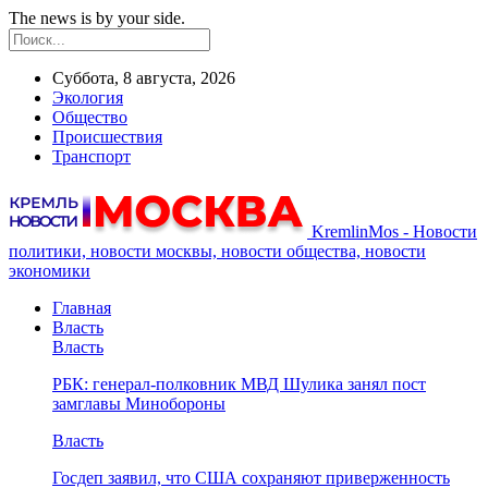
The news is by your side.
Суббота, 8 августа, 2026
Экология
Общество
Происшествия
Транспорт
KremlinMos - Новости
политики, новости москвы, новости общества, новости
экономики
Главная
Власть
Власть
РБК: генерал-полковник МВД Шулика занял пост
замглавы Минобороны
Власть
Госдеп заявил, что США сохраняют приверженность