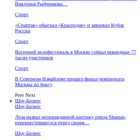
Виктория Рыбченкова…
Спорт
«Спартак» обыграл «Краснодар» и завоевал Кубок
России
Спорт
Весенний велофестиваль в Москве собрал рекордные 77
тысяч участников
Спорт
В Северном Измайлове прошел финал чемпионата
Москвы по боксу
Prev
Next
Шоу-Бизнес
Шоу-Бизнес
Лоза назвал неоправданной критику певца Shaman,
перекрестившегося перед своим…
Шоу-Бизнес