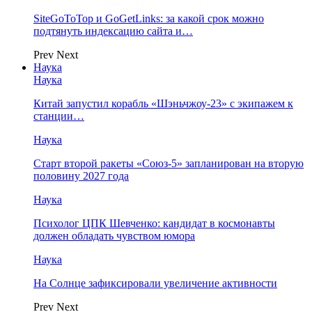
SiteGoToTop и GoGetLinks: за какой срок можно
подтянуть индексацию сайта и…
Prev
Next
Наука
Наука
Китай запустил корабль «Шэньчжоу-23» с экипажем к
станции…
Наука
Старт второй ракеты «Союз-5» запланирован на вторую
половину 2027 года
Наука
Психолог ЦПК Шевченко: кандидат в космонавты
должен обладать чувством юмора
Наука
На Солнце зафиксировали увеличение активности
Prev
Next