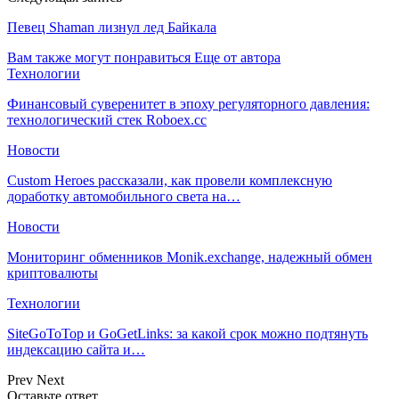
Певец Shaman лизнул лед Байкала
Вам также могут понравиться
Еще от автора
Технологии
Финансовый суверенитет в эпоху регуляторного давления:
технологический стек Roboex.cc
Новости
Custom Heroes рассказали, как провели комплексную
доработку автомобильного света на…
Новости
Мониторинг обменников Monik.exchange, надежный обмен
криптовалюты
Технологии
SiteGoToTop и GoGetLinks: за какой срок можно подтянуть
индексацию сайта и…
Prev
Next
Оставьте ответ