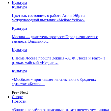
Культура
Культура
Цвет как состояние: о работе Анны Эйр на
международной выставке «Mellow Yellow»
Культура
Москва — двигатель прогрессаГород начинается с
занавеса: Владимир…
Культура
В Доме Лосева прошла лекция «А. Ф. Лосев и театр» в
рамках майской «Недели…
Культура
«Мосбилет» приглашает на спектакль о бродячих
артистах «Белый…
Prev
Next
Спорт
Новости
«Золото не даётся за красивые глаза»: почему чемпионка