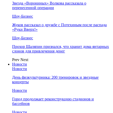
Звезда «Ворониных» Волкова рассказала о
перенесенной операции
Шоу-Бизнес
Жуков рассказал о дружбе с Потехиным после распада
«Руки Вверх!»
Шоу-Бизнес
Прохор Шаляпин признался, что хранит дома янтарных
слонов для привлечения денег
Prev
Next
Новости
Новости
День физкультурника: 200 тренировок и звездные
концерты
Новости
Город продолжает реконструкцию стадионов и
бассейнов
Новости