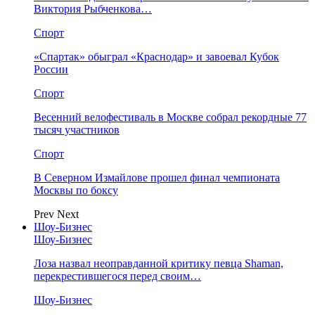
Виктория Рыбченкова…
Спорт
«Спартак» обыграл «Краснодар» и завоевал Кубок
России
Спорт
Весенний велофестиваль в Москве собрал рекордные 77
тысяч участников
Спорт
В Северном Измайлове прошел финал чемпионата
Москвы по боксу
Prev
Next
Шоу-Бизнес
Шоу-Бизнес
Лоза назвал неоправданной критику певца Shaman,
перекрестившегося перед своим…
Шоу-Бизнес