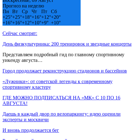
Воскресенье, 09 Август
Прогноз на неделю
Пн
Вт
Ср
Чт
Пт
Сб
+
25°
+
25°
+
18°
+
16°
+
12°
+
20°
+
16°
+
16°
+
12°
+
10°
+
9°
+
10°
Сейчас смотрят:
День физкультурника: 200 тренировок и звездные концерты
Представляем подробный гид по главному спортивному
уикенду августа…
Город продолжает реконструкцию стадионов и бассейнов
«Лужники»: от советской легенды к современному
спортивному кластеру
ГДЕ МОЖНО ПОДПИСАТЬСЯ НА «МК» С 10 ПО 16
АВГУСТА!
Даешь в каждый двор по велопаркингу: идею оценили
эксперты и москвичи
И вновь продолжается бег