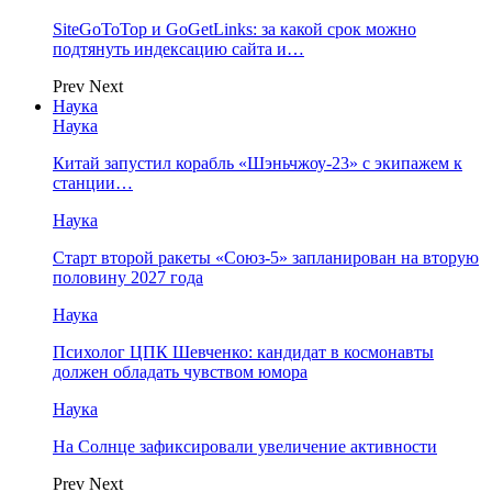
SiteGoToTop и GoGetLinks: за какой срок можно
подтянуть индексацию сайта и…
Prev
Next
Наука
Наука
Китай запустил корабль «Шэньчжоу-23» с экипажем к
станции…
Наука
Старт второй ракеты «Союз-5» запланирован на вторую
половину 2027 года
Наука
Психолог ЦПК Шевченко: кандидат в космонавты
должен обладать чувством юмора
Наука
На Солнце зафиксировали увеличение активности
Prev
Next