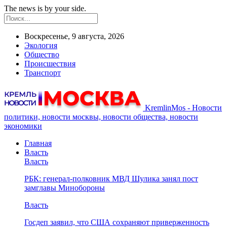
The news is by your side.
Воскресенье, 9 августа, 2026
Экология
Общество
Происшествия
Транспорт
KremlinMos - Новости
политики, новости москвы, новости общества, новости
экономики
Главная
Власть
Власть
РБК: генерал-полковник МВД Шулика занял пост
замглавы Минобороны
Власть
Госдеп заявил, что США сохраняют приверженность