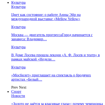
Культура
Культура
Цвет как состояние: о работе Анны Эйр на
международной выставке «Mellow Yellow»
Культура
Москва — двигатель прогрессаГород начинается с
занавеса: Владимир…
Культура
В Доме Лосева прошла лекция «А. Ф. Лосев и театр» в
рамках майской «Недели…
Культура
«Мосбилет» приглашает на спектакль о бродячих
артистах «Белый…
Prev
Next
Спорт
Новости
«Золото не даётся за красивые глаза»: почему чемпионка