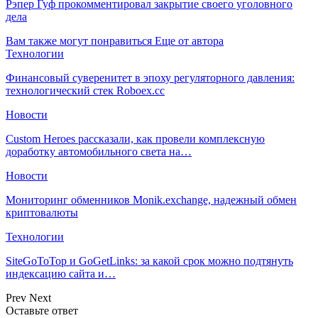
Рэпер Гуф прокомментировал закрытие своего уголовного
дела
Вам также могут понравиться
Еще от автора
Технологии
Финансовый суверенитет в эпоху регуляторного давления:
технологический стек Roboex.cc
Новости
Custom Heroes рассказали, как провели комплексную
доработку автомобильного света на…
Новости
Мониторинг обменников Monik.exchange, надежный обмен
криптовалюты
Технологии
SiteGoToTop и GoGetLinks: за какой срок можно подтянуть
индексацию сайта и…
Prev
Next
Оставьте ответ