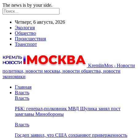
The news is by your side.
Четверг, 6 августа, 2026
Экология
Общество
Происшествия
Транспорт
KremlinMos - Новости
политики, новости москвы, новости общества, новости
экономики
Главная
Власть
Власть
РБК: генерал-полковник МВД Шулика занял пост
замглавы Минобороны
Власть
Госдеп заявил, что США сохраняют приверженность