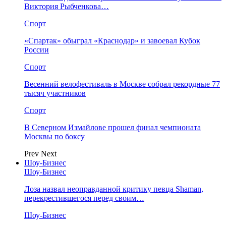
Виктория Рыбченкова…
Спорт
«Спартак» обыграл «Краснодар» и завоевал Кубок
России
Спорт
Весенний велофестиваль в Москве собрал рекордные 77
тысяч участников
Спорт
В Северном Измайлове прошел финал чемпионата
Москвы по боксу
Prev
Next
Шоу-Бизнес
Шоу-Бизнес
Лоза назвал неоправданной критику певца Shaman,
перекрестившегося перед своим…
Шоу-Бизнес