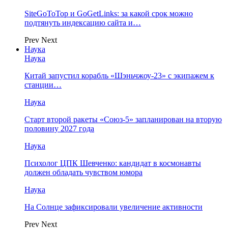
SiteGoToTop и GoGetLinks: за какой срок можно
подтянуть индексацию сайта и…
Prev
Next
Наука
Наука
Китай запустил корабль «Шэньчжоу-23» с экипажем к
станции…
Наука
Старт второй ракеты «Союз-5» запланирован на вторую
половину 2027 года
Наука
Психолог ЦПК Шевченко: кандидат в космонавты
должен обладать чувством юмора
Наука
На Солнце зафиксировали увеличение активности
Prev
Next