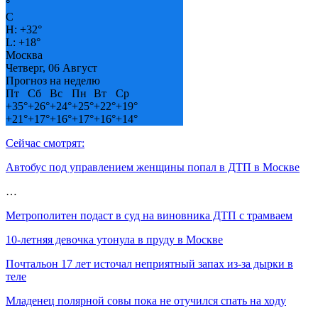
°
C
H:
+
32°
L:
+
18°
Москва
Четверг, 06 Август
Прогноз на неделю
Пт
Сб
Вс
Пн
Вт
Ср
+
35°
+
26°
+
24°
+
25°
+
22°
+
19°
+
21°
+
17°
+
16°
+
17°
+
16°
+
14°
Сейчас смотрят:
Автобус под управлением женщины попал в ДТП в Москве
…
Метрополитен подаст в суд на виновника ДТП с трамваем
10-летняя девочка утонула в пруду в Москве
Почтальон 17 лет источал неприятный запах из-за дырки в
теле
Младенец полярной совы пока не отучился спать на ходу