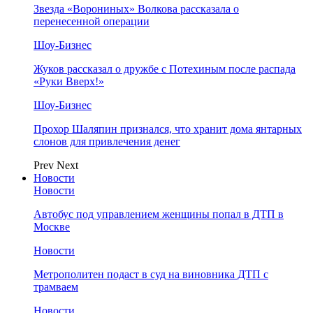
Звезда «Ворониных» Волкова рассказала о
перенесенной операции
Шоу-Бизнес
Жуков рассказал о дружбе с Потехиным после распада
«Руки Вверх!»
Шоу-Бизнес
Прохор Шаляпин признался, что хранит дома янтарных
слонов для привлечения денег
Prev
Next
Новости
Новости
Автобус под управлением женщины попал в ДТП в
Москве
Новости
Метрополитен подаст в суд на виновника ДТП с
трамваем
Новости