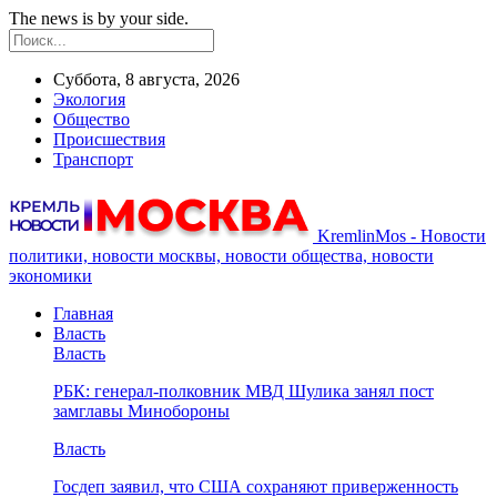
The news is by your side.
Суббота, 8 августа, 2026
Экология
Общество
Происшествия
Транспорт
KremlinMos - Новости
политики, новости москвы, новости общества, новости
экономики
Главная
Власть
Власть
РБК: генерал-полковник МВД Шулика занял пост
замглавы Минобороны
Власть
Госдеп заявил, что США сохраняют приверженность