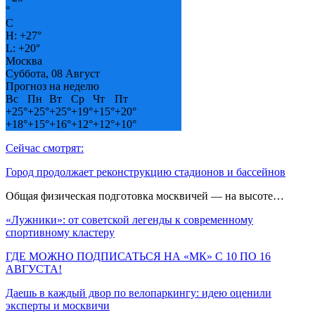
°
C
H:
+
27°
L:
+
20°
Москва
Суббота, 08 Август
Прогноз на неделю
Вс
Пн
Вт
Ср
Чт
Пт
+
25°
+
25°
+
25°
+
19°
+
15°
+
20°
+
18°
+
15°
+
16°
+
12°
+
12°
+
10°
Сейчас смотрят:
Город продолжает реконструкцию стадионов и бассейнов
Общая физическая подготовка москвичей — на высоте…
«Лужники»: от советской легенды к современному
спортивному кластеру
ГДЕ МОЖНО ПОДПИСАТЬСЯ НА «МК» С 10 ПО 16
АВГУСТА!
Даешь в каждый двор по велопаркингу: идею оценили
эксперты и москвичи