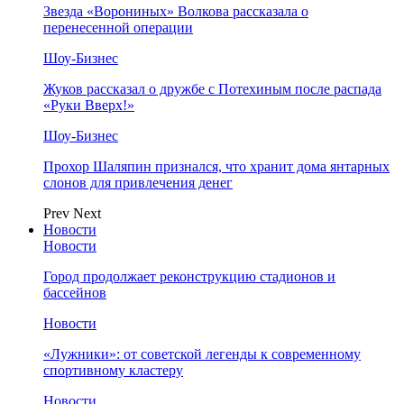
Звезда «Ворониных» Волкова рассказала о
перенесенной операции
Шоу-Бизнес
Жуков рассказал о дружбе с Потехиным после распада
«Руки Вверх!»
Шоу-Бизнес
Прохор Шаляпин признался, что хранит дома янтарных
слонов для привлечения денег
Prev
Next
Новости
Новости
Город продолжает реконструкцию стадионов и
бассейнов
Новости
«Лужники»: от советской легенды к современному
спортивному кластеру
Новости