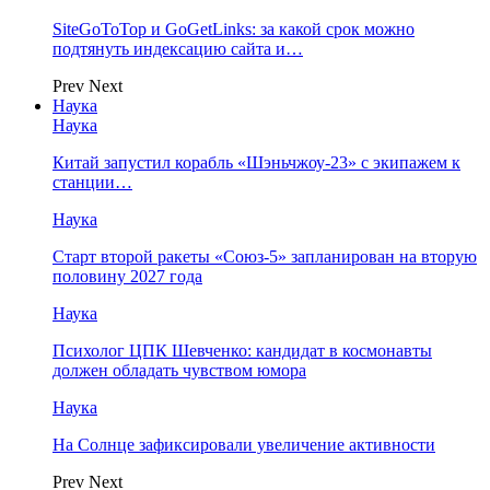
SiteGoToTop и GoGetLinks: за какой срок можно
подтянуть индексацию сайта и…
Prev
Next
Наука
Наука
Китай запустил корабль «Шэньчжоу-23» с экипажем к
станции…
Наука
Старт второй ракеты «Союз-5» запланирован на вторую
половину 2027 года
Наука
Психолог ЦПК Шевченко: кандидат в космонавты
должен обладать чувством юмора
Наука
На Солнце зафиксировали увеличение активности
Prev
Next