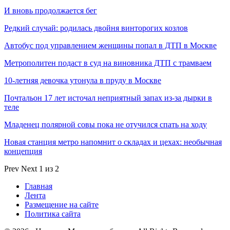
И вновь продолжается бег
Редкий случай: родилась двойня винторогих козлов
Автобус под управлением женщины попал в ДТП в Москве
Метрополитен подаст в суд на виновника ДТП с трамваем
10-летняя девочка утонула в пруду в Москве
Почтальон 17 лет источал неприятный запах из-за дырки в
теле
Младенец полярной совы пока не отучился спать на ходу
Новая станция метро напомнит о складах и цехах: необычная
концепция
Prev
Next
1 из 2
Главная
Лента
Размещение на сайте
Политика сайта