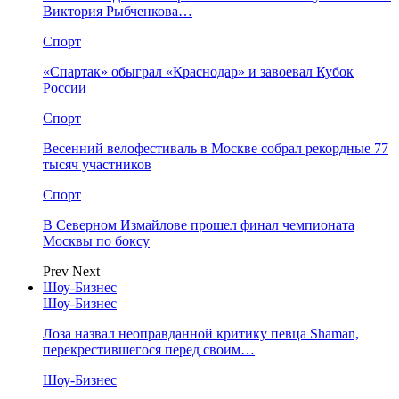
Виктория Рыбченкова…
Спорт
«Спартак» обыграл «Краснодар» и завоевал Кубок
России
Спорт
Весенний велофестиваль в Москве собрал рекордные 77
тысяч участников
Спорт
В Северном Измайлове прошел финал чемпионата
Москвы по боксу
Prev
Next
Шоу-Бизнес
Шоу-Бизнес
Лоза назвал неоправданной критику певца Shaman,
перекрестившегося перед своим…
Шоу-Бизнес