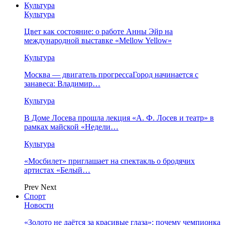
Культура
Культура
Цвет как состояние: о работе Анны Эйр на
международной выставке «Mellow Yellow»
Культура
Москва — двигатель прогрессаГород начинается с
занавеса: Владимир…
Культура
В Доме Лосева прошла лекция «А. Ф. Лосев и театр» в
рамках майской «Недели…
Культура
«Мосбилет» приглашает на спектакль о бродячих
артистах «Белый…
Prev
Next
Спорт
Новости
«Золото не даётся за красивые глаза»: почему чемпионка