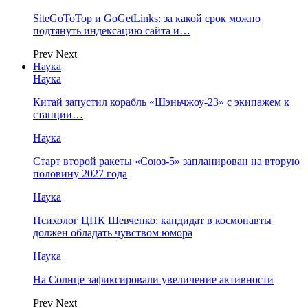
SiteGoToTop и GoGetLinks: за какой срок можно
подтянуть индексацию сайта и…
Prev
Next
Наука
Наука
Китай запустил корабль «Шэньчжоу-23» с экипажем к
станции…
Наука
Старт второй ракеты «Союз-5» запланирован на вторую
половину 2027 года
Наука
Психолог ЦПК Шевченко: кандидат в космонавты
должен обладать чувством юмора
Наука
На Солнце зафиксировали увеличение активности
Prev
Next