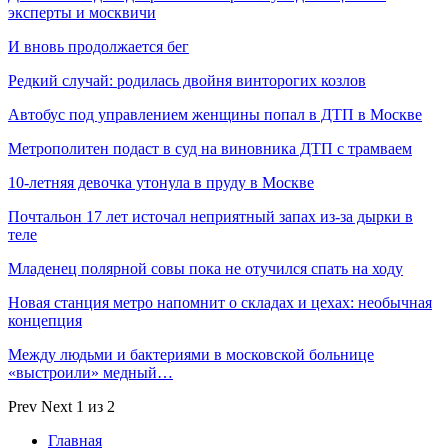
эксперты и москвичи
И вновь продолжается бег
Редкий случай: родилась двойня винторогих козлов
Автобус под управлением женщины попал в ДТП в Москве
Метрополитен подаст в суд на виновника ДТП с трамваем
10-летняя девочка утонула в пруду в Москве
Почтальон 17 лет источал неприятный запах из-за дырки в
теле
Младенец полярной совы пока не отучился спать на ходу
Новая станция метро напомнит о складах и цехах: необычная
концепция
Между людьми и бактериями в московской больнице
«выстроили» медный…
Prev
Next
1 из 2
Главная