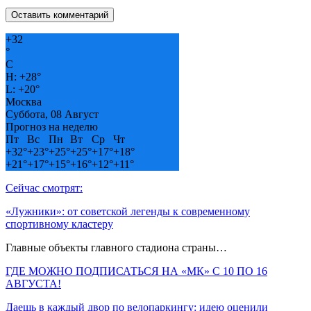
+
32
°
C
H:
+
28°
L:
+
20°
Москва
Суббота, 08 Август
Прогноз на неделю
Пт
Вс
Пн
Вт
Ср
Чт
+
32°
+
23°
+
25°
+
25°
+
17°
+
18°
+
21°
+
17°
+
15°
+
16°
+
12°
+
11°
Сейчас смотрят:
«Лужники»: от советской легенды к современному
спортивному кластеру
Главные объекты главного стадиона страны…
ГДЕ МОЖНО ПОДПИСАТЬСЯ НА «МК» С 10 ПО 16
АВГУСТА!
Даешь в каждый двор по велопаркингу: идею оценили