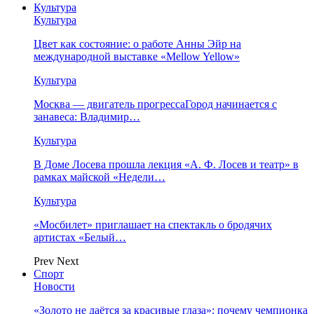
Культура
Культура
Цвет как состояние: о работе Анны Эйр на
международной выставке «Mellow Yellow»
Культура
Москва — двигатель прогрессаГород начинается с
занавеса: Владимир…
Культура
В Доме Лосева прошла лекция «А. Ф. Лосев и театр» в
рамках майской «Недели…
Культура
«Мосбилет» приглашает на спектакль о бродячих
артистах «Белый…
Prev
Next
Спорт
Новости
«Золото не даётся за красивые глаза»: почему чемпионка