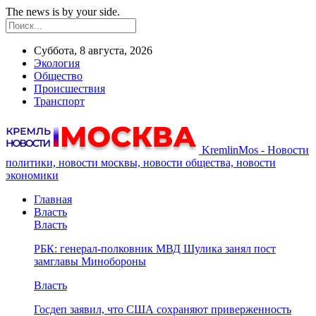
The news is by your side.
Суббота, 8 августа, 2026
Экология
Общество
Происшествия
Транспорт
KremlinMos - Новости
политики, новости москвы, новости общества, новости
экономики
Главная
Власть
Власть
РБК: генерал-полковник МВД Шулика занял пост
замглавы Минобороны
Власть
Госдеп заявил, что США сохраняют приверженность