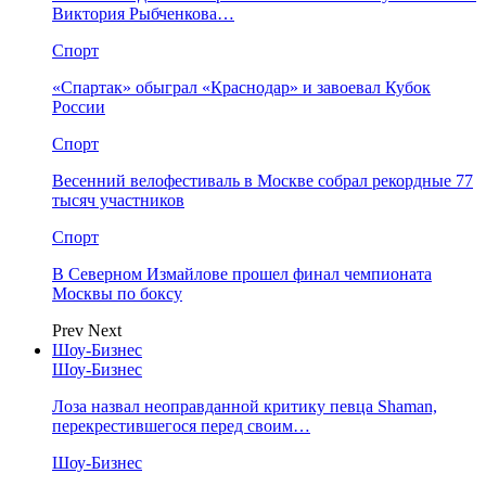
Виктория Рыбченкова…
Спорт
«Спартак» обыграл «Краснодар» и завоевал Кубок
России
Спорт
Весенний велофестиваль в Москве собрал рекордные 77
тысяч участников
Спорт
В Северном Измайлове прошел финал чемпионата
Москвы по боксу
Prev
Next
Шоу-Бизнес
Шоу-Бизнес
Лоза назвал неоправданной критику певца Shaman,
перекрестившегося перед своим…
Шоу-Бизнес