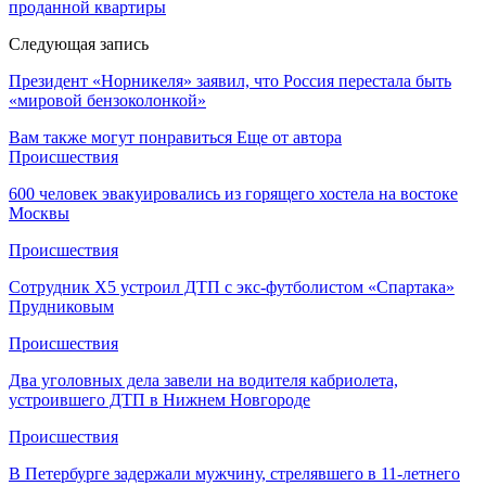
проданной квартиры
Следующая запись
Президент «Норникеля» заявил, что Россия перестала быть
«мировой бензоколонкой»
Вам также могут понравиться
Еще от автора
Происшествия
600 человек эвакуировались из горящего хостела на востоке
Москвы
Происшествия
Сотрудник Х5 устроил ДТП с экс-футболистом «Спартака»
Прудниковым
Происшествия
Два уголовных дела завели на водителя кабриолета,
устроившего ДТП в Нижнем Новгороде
Происшествия
В Петербурге задержали мужчину, стрелявшего в 11-летнего