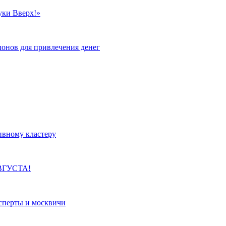
уки Вверх!»
лонов для привлечения денег
ивному кластеру
ВГУСТА!
сперты и москвичи