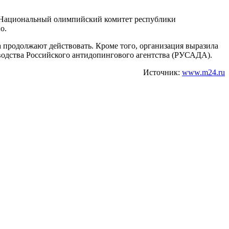
к Национальный олимпийский комитет республики
о.
а продолжают действовать. Кроме того, организация выразила
водства Российского антидопингового агентства (РУСАДА).
Источник:
www.m24.ru