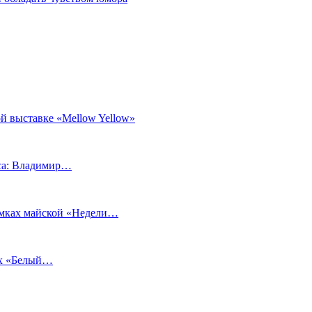
й выставке «Mellow Yellow»
еса: Владимир…
рамках майской «Недели…
ах «Белый…