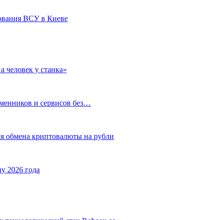
ования ВСУ в Киеве
а человек у станка»
бменников и сервисов без…
ля обмена криптовалюты на рубли
у 2026 года