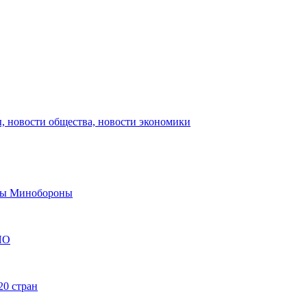
, новости общества, новости экономики
авы Минобороны
ЯО
20 стран