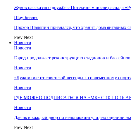
Жуков рассказал о дружбе с Потехиным после распада «Р
Шоу-Бизнес
Прохор Шаляпин признался, что хранит дома янтарных с
Prev
Next
Новости
Новости
Город продолжает реконструкцию стадионов и бассейнов
Новости
«Лужники»: от советской легенды к современному спорт
Новости
ГДЕ МОЖНО ПОДПИСАТЬСЯ НА «МК» С 10 ПО 16 А
Новости
Даешь в каждый двор по велопаркингу: идею оценили эк
Prev
Next