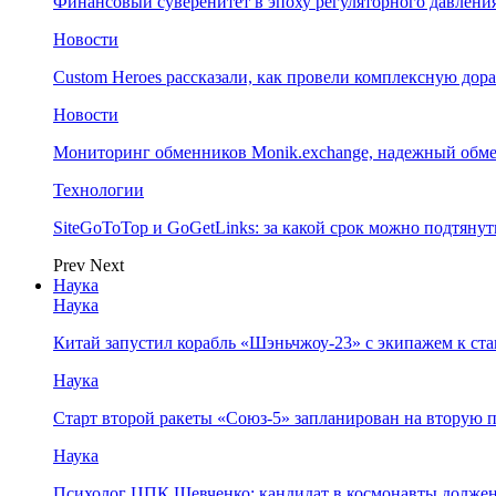
Финансовый суверенитет в эпоху регуляторного давления
Новости
Custom Heroes рассказали, как провели комплексную дор
Новости
Мониторинг обменников Monik.exchange, надежный обм
Технологии
SiteGoToTop и GoGetLinks: за какой срок можно подтяну
Prev
Next
Наука
Наука
Китай запустил корабль «Шэньчжоу-23» с экипажем к с
Наука
Старт второй ракеты «Союз-5» запланирован на вторую 
Наука
Психолог ЦПК Шевченко: кандидат в космонавты должен