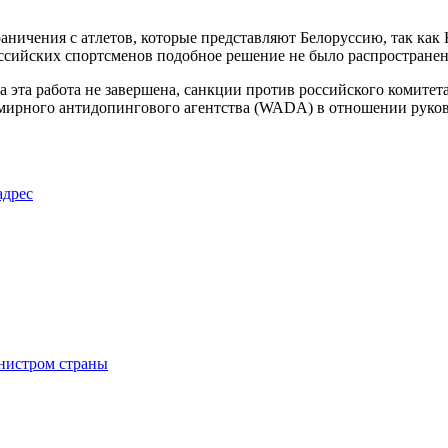
ничения с атлетов, которые представляют Белоруссию, так ка
ссийских спортсменов подобное решение не было распространен
 эта работа не завершена, санкции против российского комитет
емирного антидопингового агентства (WADA) в отношении руко
адрес
нистром страны