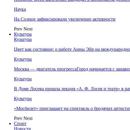
Наука
На Солнце зафиксировали увеличение активности
Prev
Next
Культура
Культура
Цвет как состояние: о работе Анны Эйр на международно
Культура
Москва — двигатель прогрессаГород начинается с занав
Культура
В Доме Лосева прошла лекция «А. Ф. Лосев и театр» в 
Культура
«Мосбилет» приглашает на спектакль о бродячих артист
Prev
Next
Спорт
Новости