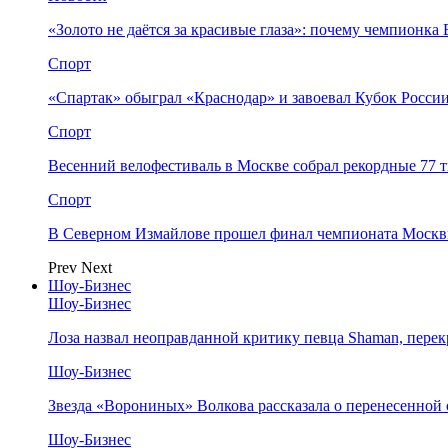
«Золото не даётся за красивые глаза»: почему чемпионк
Спорт
«Спартак» обыграл «Краснодар» и завоевал Кубок Росси
Спорт
Весенний велофестиваль в Москве собрал рекордные 77 
Спорт
В Северном Измайлове прошел финал чемпионата Москв
Prev
Next
Шоу-Бизнес
Шоу-Бизнес
Лоза назвал неоправданной критику певца Shaman, пере
Шоу-Бизнес
Звезда «Ворониных» Волкова рассказала о перенесенной
Шоу-Бизнес