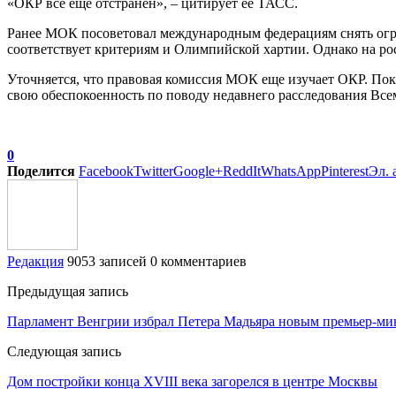
«ОКР все еще отстранен», – цитирует ее ТАСС.
Ранее МОК посоветовал международным федерациям снять огра
соответствует критериям и Олимпийской хартии. Однако на ро
Уточняется, что правовая комиссия МОК еще изучает ОКР. Пока
свою обеспокоенность по поводу недавнего расследования Вс
0
Поделится
Facebook
Twitter
Google+
ReddIt
WhatsApp
Pinterest
Эл. 
Редакция
9053 записей
0 комментариев
Предыдущая запись
Парламент Венгрии избрал Петера Мадьяра новым премьер-ми
Следующая запись
Дом постройки конца XVIII века загорелся в центре Москвы