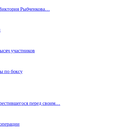
а Виктория Рыбченкова…
и
тысяч участников
ы по боксу
крестившегося перед своим…
 операции