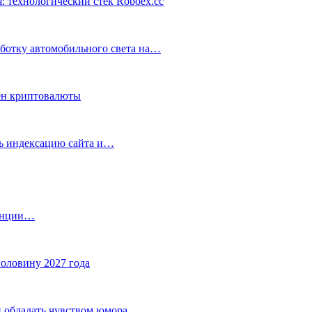
: технологический стек Roboex.cc
аботку автомобильного света на…
ен криптовалюты
ть индексацию сайта и…
танции…
половину 2027 года
 обладать чувством юмора